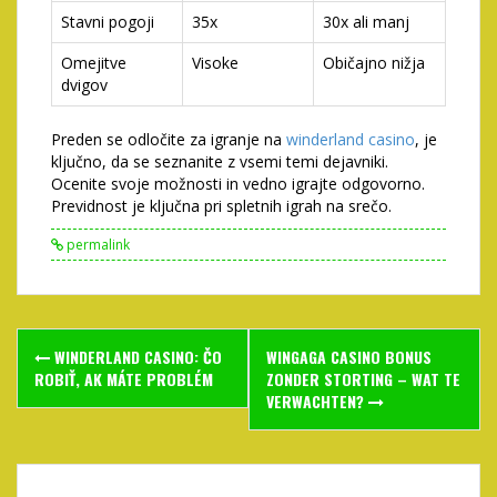
Stavni pogoji
35x
30x ali manj
Omejitve
Visoke
Običajno nižja
dvigov
Preden se odločite za igranje na
winderland casino
, je
ključno, da se seznanite z vsemi temi dejavniki.
Ocenite svoje možnosti in vedno igrajte odgovorno.
Previdnost je ključna pri spletnih igrah na srečo.
permalink
Post
WINDERLAND CASINO: ČO
WINGAGA CASINO BONUS
navigation
ROBIŤ, AK MÁTE PROBLÉM
ZONDER STORTING – WAT TE
VERWACHTEN?