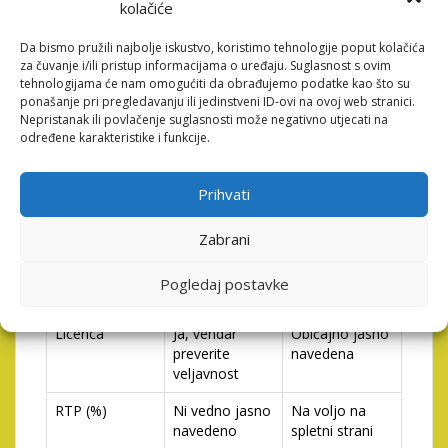
v licenciranju lahko pomenijo, da vaša sredstva
kolačiće
niso zaščitena.
Varnost podatkov:
Čeprav se trdijo, da
Da bismo pružili najbolje iskustvo, koristimo tehnologije poput kolačića
uporabljajo napredno zaščito, je vedno tvegano
za čuvanje i/ili pristup informacijama o uređaju. Suglasnost s ovim
tehnologijama će nam omogućiti da obrađujemo podatke kao što su
deliti osebne podatke na spletnih igralnicah.
ponašanje pri pregledavanju ili jedinstveni ID-ovi na ovoj web stranici.
Poštene kvote:
Kljub trditvam o poštenih
Nepristanak ili povlačenje suglasnosti može negativno utjecati na
kvotah, so številni igralci poročali o slabih
određene karakteristike i funkcije.
izkušnjah z izplačili in dolgotrajnimi postopki
preverjanja.
Prihvati
Primerjalna tabela
Zabrani
Lastnosti
Winderland
Druga
Casino
spletna
Pogledaj postavke
igralnica
Licenca
Ja, vendar
Običajno jasno
preverite
navedena
veljavnost
RTP (%)
Ni vedno jasno
Na voljo na
navedeno
spletni strani