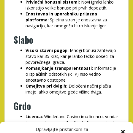
Privlačni bonusni sistemi:
Novi igralci lahko
izkoristijo velike bonuse pri prvih depozitih.
Enostavna in uporabniku prijazna
platforma:
Spletna stran je enostavna za
navigacijo, kar omogoča hitro iskanje iger.
Slabo
Visoki stavni pogoji:
Mnogi bonusi zahtevajo
stavo kar 35-krat, kar je lahko težko doseči za
povprečnega igralca.
Pomanjkanje transparentnosti:
Informacije
o izplačilnih odstotkih (RTP) niso vedno
enostavno dostopne.
Omejitve pri dvigih:
Določeni načini plačila
imajo lahko omejitve glede višine dviga.
Grdo
Licenca:
Winderland Casino ima licenco, vendar
je pomembno preveriti, ali je ta licenca v skladu
z zakonodajo Republike Slovenije. Nepravilnosti
Upravljajte pristankom za