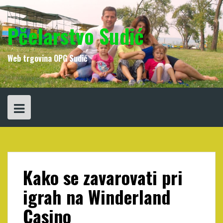
Skip
to
content
Pčelarstvo Sudić
Web trgovina OPG Sudić
Kako se zavarovati pri
igrah na Winderland
Casino