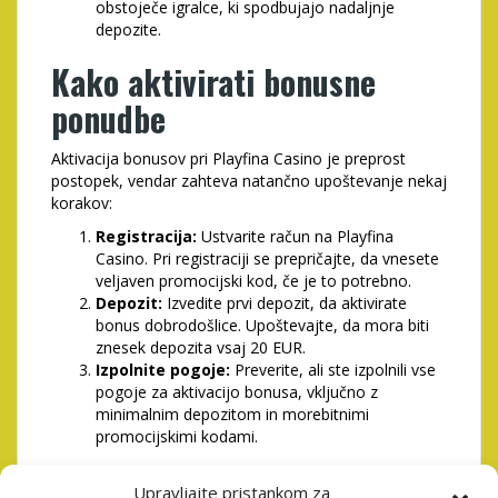
obstoječe igralce, ki spodbujajo nadaljnje
depozite.
Kako aktivirati bonusne
ponudbe
Aktivacija bonusov pri Playfina Casino je preprost
postopek, vendar zahteva natančno upoštevanje nekaj
korakov:
Registracija:
Ustvarite račun na Playfina
Casino. Pri registraciji se prepričajte, da vnesete
veljaven promocijski kod, če je to potrebno.
Depozit:
Izvedite prvi depozit, da aktivirate
bonus dobrodošlice. Upoštevajte, da mora biti
znesek depozita vsaj 20 EUR.
Izpolnite pogoje:
Preverite, ali ste izpolnili vse
pogoje za aktivacijo bonusa, vključno z
minimalnim depozitom in morebitnimi
promocijskimi kodami.
Zahteve za stave
Upravljajte pristankom za