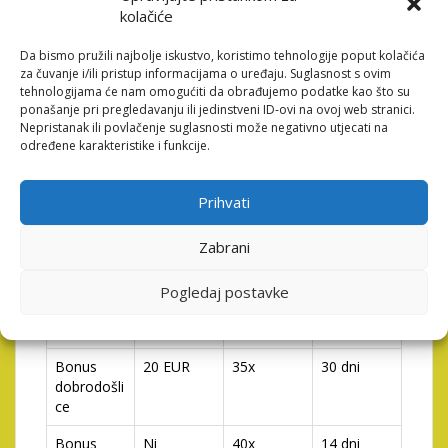
kolačiće
Vsak bonus ima svoje zahteve za stave, ki jih je
potrebno izpolniti, preden lahko dvignete morebitne
Da bismo pružili najbolje iskustvo, koristimo tehnologije poput kolačića
dobitke. Pri Playfina Casino so te zahteve običajno
za čuvanje i/ili pristup informacijama o uređaju. Suglasnost s ovim
postavljene na:
tehnologijama će nam omogućiti da obrađujemo podatke kao što su
ponašanje pri pregledavanju ili jedinstveni ID-ovi na ovoj web stranici.
RTP (Return to Player):
Večina iger ima RTP
Nepristanak ili povlačenje suglasnosti može negativno utjecati na
okoli 95%.
određene karakteristike i funkcije.
Zahteve za stave:
Običajno 35-kratni vložek
bonusa in depozita.
Časovna omejitev:
Bonusi veljajo 30 dni po
Prihvati
aktivaciji.
Zabrani
Primerjava bonusov
Pogledaj postavke
Vrsta
Omejitve
Zahteve
Časovna
bonusa
depozita
za stave
omejitev
Bonus
20 EUR
35x
30 dni
dobrodošli
ce
Bonus
Ni
40x
14 dni