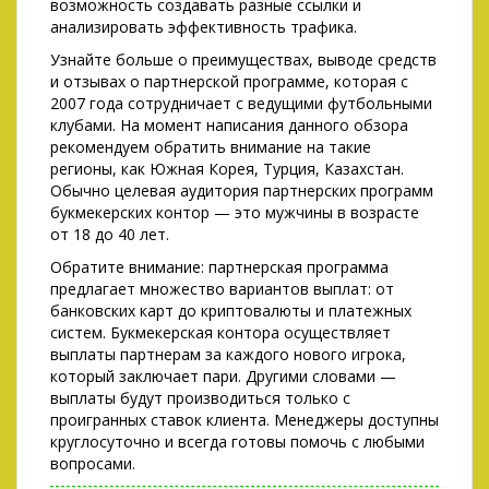
возможность создавать разные ссылки и
анализировать эффективность трафика.
Узнайте больше о преимуществах, выводе средств
и отзывах о партнерской программе, которая с
2007 года сотрудничает с ведущими футбольными
клубами. На момент написания данного обзора
рекомендуем обратить внимание на такие
регионы, как Южная Корея, Турция, Казахстан.
Обычно целевая аудитория партнерских программ
букмекерских контор — это мужчины в возрасте
от 18 до 40 лет.
Обратите внимание: партнерская программа
предлагает множество вариантов выплат: от
банковских карт до криптовалюты и платежных
систем. Букмекерская контора осуществляет
выплаты партнерам за каждого нового игрока,
который заключает пари. Другими словами —
выплаты будут производиться только с
проигранных ставок клиента. Менеджеры доступны
круглосуточно и всегда готовы помочь с любыми
вопросами.