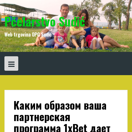
Skip
to
content
Pčelarstvo Sudić
Web trgovina OPG Sudić
Каким образом ваша
партнерская
программа 1xBet дает