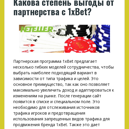
Какова степень выгоды от
партнерства с 1xBet?
Партнерская программа 1xBet предлагает
несколько гибких моделей сотрудничества, чтобы
выбрать наиболее подходящий вариант в
зависимости от типа трафика и целей. Это
основное преимущество, так как оно позволяет
максимально увеличить доход и адаптироваться к
изменениям на рынке. После генерации сайт
появится в списке и специальном поле. Это
необходимо для отслеживания источников
трафика игроков и предотвращения
использования запрещенных видов трафика для
продвижения бренда 1xBet. Также это дает