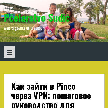
Skip
to
content
Pčelarstvo Sudić
Web trgovina OPG Sudić
Как зайти в Pinco
через VPN: пошаговое
руководство для