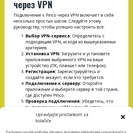
через VPN
Подключение к Pinco через VPN включает в себя
несколько простых шагов. Следуйте этому
руководству, чтобы успешно настроить всё:
Выбор VPN-сервиса:
Определитесь с
подходящим VPN, исходя из вышеуказанных
критериев.
Установка VPN:
Загрузите и установите
приложение выбранного VPN на ваше
устройство (ПК, планшет или телефон).
Регистрация:
Зарегистрируйтесь и
создайте аккаунт, если это требуется.
Подключение к серверу:
Откройте
приложение и выберите сервер в той стране,
где доступен Pinco.
Проверка подключения:
Убедитесь, что
вы подключены к VPN и ваш IP-адрес
изменён.
Upravljajte pristankom za
Доступ к Pinco:
Откройте браузер и
kolačiće
входите на сайт Pinco.
Da bismo pružili najbolje iskustvo, koristimo tehnologije poput kolačića