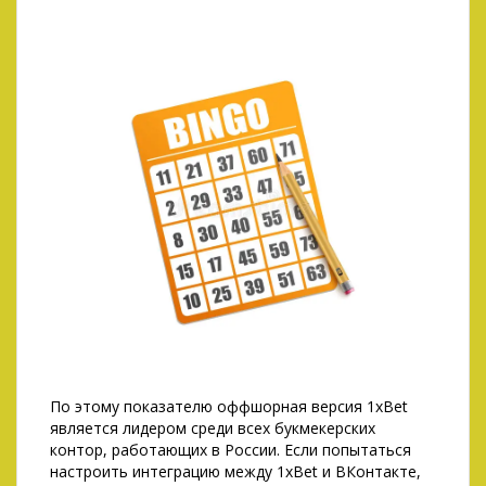
По этому показателю оффшорная версия 1xBet
является лидером среди всех букмекерских
контор, работающих в России. Если попытаться
настроить интеграцию между 1xBet и ВКонтакте,