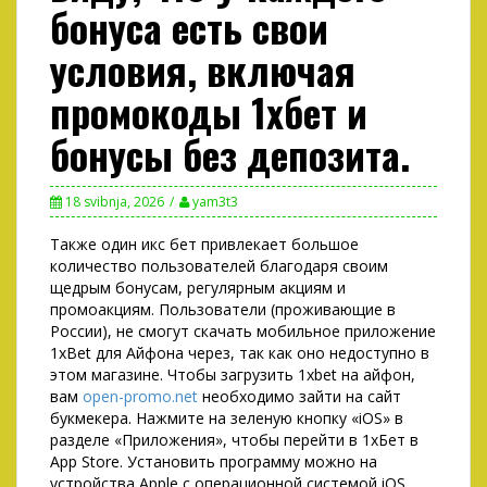
бонуса есть свои
условия, включая
промокоды 1хбет и
бонусы без депозита.
18 svibnja, 2026
yam3t3
Также один икс бет привлекает большое
количество пользователей благодаря своим
щедрым бонусам, регулярным акциям и
промоакциям. Пользователи (проживающие в
России), не смогут скачать мобильное приложение
1xBet для Айфона через, так как оно недоступно в
этом магазине. Чтобы загрузить 1xbet на айфон,
вам
open-promo.net
необходимо зайти на сайт
букмекера. Нажмите на зеленую кнопку «iOS» в
разделе «Приложения», чтобы перейти в 1хБет в
App Store.
Установить программу можно на
устройства Apple с операционной системой iOS