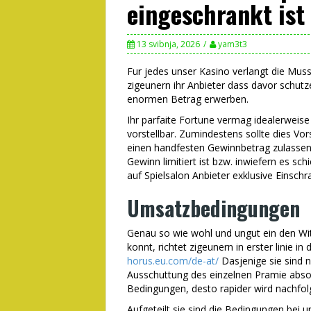
eingeschrankt ist
13 svibnja, 2026
yam3t3
Fur jedes unser Kasino verlangt die Mus
zigeunern ihr Anbieter dass davor schutz
enormen Betrag erwerben.
Ihr parfaite Fortune vermag idealerweis
vorstellbar. Zumindestens sollte dies Vo
einen handfesten Gewinnbetrag zulassen.
Gewinn limitiert ist bzw. inwiefern es sch
auf Spielsalon Anbieter exklusive Einsch
Umsatzbedingungen
Genau so wie wohl und ungut ein den Wit
konnt, richtet zigeunern in erster linie 
horus.eu.com/de-at/
Dasjenige sie sind 
Ausschuttung des einzelnen Pramie abso
Bedingungen, desto rapider wird nachfo
Aufgeteilt sie sind die Bedingungen bei 