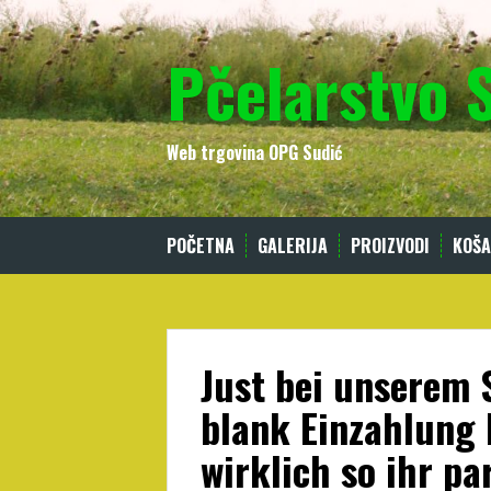
Skip
to
Pčelarstvo 
content
Web trgovina OPG Sudić
POČETNA
GALERIJA
PROIZVODI
KOŠA
Just bei unserem 
blank Einzahlung 
wirklich so ihr pa