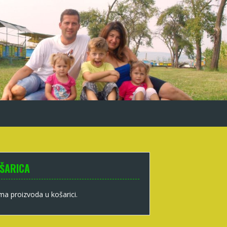
ŠARICA
a proizvoda u košarici.