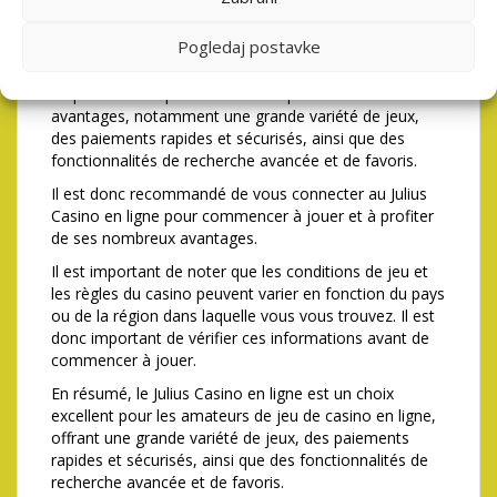
nouveaux joueurs, ce qui peut vous aider à
commencer à jouer avec un budget plus important.
Pogledaj postavke
En résumé, la connexion au Julius Casino en ligne est
un processus rapide et sécurisé qui offre de nombreux
avantages, notamment une grande variété de jeux,
des paiements rapides et sécurisés, ainsi que des
fonctionnalités de recherche avancée et de favoris.
Il est donc recommandé de vous connecter au Julius
Casino en ligne pour commencer à jouer et à profiter
de ses nombreux avantages.
Il est important de noter que les conditions de jeu et
les règles du casino peuvent varier en fonction du pays
ou de la région dans laquelle vous vous trouvez. Il est
donc important de vérifier ces informations avant de
commencer à jouer.
En résumé, le Julius Casino en ligne est un choix
excellent pour les amateurs de jeu de casino en ligne,
offrant une grande variété de jeux, des paiements
rapides et sécurisés, ainsi que des fonctionnalités de
recherche avancée et de favoris.