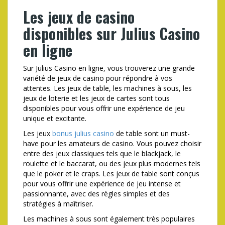
Les jeux de casino
disponibles sur Julius Casino
en ligne
Sur Julius Casino en ligne, vous trouverez une grande
variété de jeux de casino pour répondre à vos
attentes. Les jeux de table, les machines à sous, les
jeux de loterie et les jeux de cartes sont tous
disponibles pour vous offrir une expérience de jeu
unique et excitante.
Les jeux
bonus julius casino
de table sont un must-
have pour les amateurs de casino. Vous pouvez choisir
entre des jeux classiques tels que le blackjack, le
roulette et le baccarat, ou des jeux plus modernes tels
que le poker et le craps. Les jeux de table sont conçus
pour vous offrir une expérience de jeu intense et
passionnante, avec des règles simples et des
stratégies à maîtriser.
Les machines à sous sont également très populaires