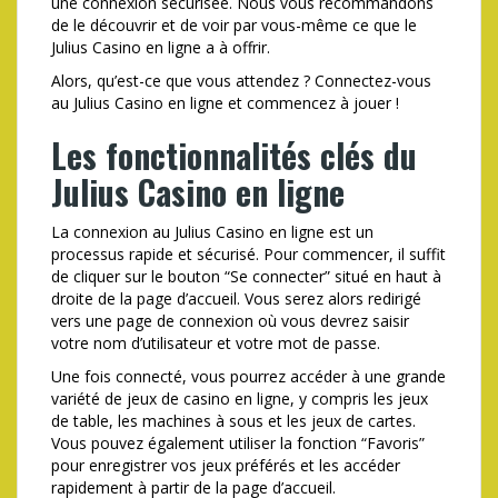
une connexion sécurisée. Nous vous recommandons
de le découvrir et de voir par vous-même ce que le
Julius Casino en ligne a à offrir.
Alors, qu’est-ce que vous attendez ? Connectez-vous
au Julius Casino en ligne et commencez à jouer !
Les fonctionnalités clés du
Julius Casino en ligne
La connexion au Julius Casino en ligne est un
processus rapide et sécurisé. Pour commencer, il suffit
de cliquer sur le bouton “Se connecter” situé en haut à
droite de la page d’accueil. Vous serez alors redirigé
vers une page de connexion où vous devrez saisir
votre nom d’utilisateur et votre mot de passe.
Une fois connecté, vous pourrez accéder à une grande
variété de jeux de casino en ligne, y compris les jeux
de table, les machines à sous et les jeux de cartes.
Vous pouvez également utiliser la fonction “Favoris”
pour enregistrer vos jeux préférés et les accéder
rapidement à partir de la page d’accueil.