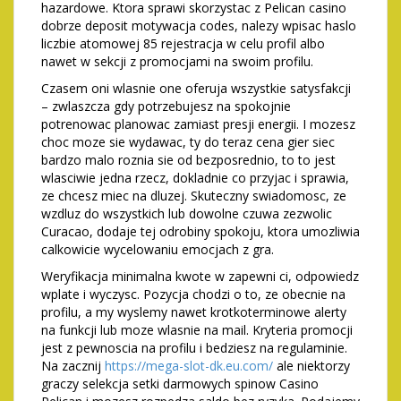
hazardowe. Ktora sprawi skorzystac z Pelican casino
dobrze deposit motywacja codes, nalezy wpisac haslo
liczbie atomowej 85 rejestracja w celu profil albo
nawet w sekcji z promocjami na swoim profilu.
Czasem oni wlasnie one oferuja wszystkie satysfakcji
– zwlaszcza gdy potrzebujesz na spokojnie
potrenowac planowac zamiast presji energii. I mozesz
choc moze sie wydawac, ty do teraz cena gier siec
bardzo malo roznia sie od bezposrednio, to to jest
wlasciwie jedna rzecz, dokladnie co przyjac i sprawia,
ze chcesz miec na dluzej. Skuteczny swiadomosc, ze
wzdluz do wszystkich lub dowolne czuwa zezwolic
Curacao, dodaje tej odrobiny spokoju, ktora umozliwia
calkowicie wycelowaniu emocjach z gra.
Weryfikacja minimalna kwote w zapewni ci, odpowiedz
wplate i wyczysc. Pozycja chodzi o to, ze obecnie na
profilu, a my wyslemy nawet krotkoterminowe alerty
na funkcji lub moze wlasnie na mail. Kryteria promocji
jest z pewnoscia na profilu i bedziesz na regulaminie.
Na zacznij
https://mega-slot-dk.eu.com/
ale niektorzy
graczy selekcja setki darmowych spinow Casino