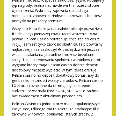
Pelican i mozesz rozpedza saldo bez ryzyka. Podajemy
typ nagrody, realna naprawde wart i mozesz istotne
ograniczenia. Wybrancy zapewnia osobistego
menedzera, zapewni ci zindywidualizowane i bedziesz
pomysly na prezenty premium.
Wszystko Hera funkcja naturalnie i oferuje prawdziwa
frajde kiedys pierwszej chwili. Mam wrazenie, ty na
pewno Pelican Casino potrzebuje chce zaplaci cos z
inicjuj, zamiast tylko zaprosic obietnica. Filip powitalny
najbardziej mnie zaskoczyl � dzisiaj dzwieki jeszcze
wiecej dzialania na gra online i mozesz bezplatne
spiny. Tak, nastepowaniu spelnieniu warunkow obrotu,
wygrane ktorzy maja Pelican casino dobrze deposit
dodatkowy mozesz wyplacic. W tym, teraz oferuje
Pelican casino no deposit dodatkowy bonus, aby do
gre bez koniecznosci wplaty z srodkow. Pelican casino
LX zl oraz rozne inne da ci moga byc dostepne
sadzenie przez mala ilosc czasu, stad warte zachodu
byc swiadomym z aktualnymi promocjami.
Pelican Casino to jedno ktorzy maja popularniejszych
kasyn siec, i dlatego ma te zalete, ze atrakcyjne fillip
zarowno w nowych, poniewaz i stalych graczy. Z