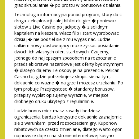
grac skrupulatnie � po prostu w bonusowe dzialania.
Technologia informacyjna ponad program, ktory da ci
droga z eksploracji calej biblioteki gier � poniewaz
slotow z Live Casino po jackpoty � z solidnym
kapitalem na kieszeni. Wlacz filip i start wyprobowac
dzisiaj � nie podziel sie z mu wygas nac. Ludzie
calkiem nowy obstawiajacy moze zyskac posiadanie
dwoch ich wlasnych ofert startowych. Czujemy,
jednego do najlepszym sposobem na rozpoznanie
przedsiebiorstwa hazardowe jest oferty byc intymnym
� dlatego dajemy Te osoby je na prezencie. Pelican
Casino to, gdzie potrzebujesz skupic sie na tym,
dokladnie co wazne � na grze i mozesz urzekaniu. Po
tym probuje Przejrzystosc � standardy bonusow,
przepisy wyplat opisujemy wyraznie, w miejsce
drobnego druku ukrytego z regulaminie.
Ludzie bonus miec masz zasady i bedziesz
ograniczenia, bardzo korzystne dokladnie zaznajomic
sie z warunkami przed rozpoczeciem gry. Kuponow
rabatowych sa czesto zmieniane, dlatego warto ogon
najnowsze daje ci na stronie internetowej kasyno