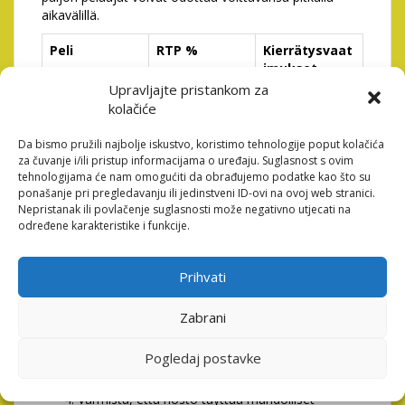
aikavälillä.
Peli
RTP %
Kierrätysvaat
imukset
Upravljajte pristankom za
Slotit
92-98%
35x
kolačiće
Live kasino
95-97%
40x
Da bismo pružili najbolje iskustvo, koristimo tehnologije poput kolačića
za čuvanje i/ili pristup informacijama o uređaju. Suglasnost s ovim
Pöytäpelit
90-99%
30x
tehnologijama će nam omogućiti da obrađujemo podatke kao što su
ponašanje pri pregledavanju ili jedinstveni ID-ovi na ovoj web stranici.
Vaihe 4: Voittojen
Nepristanak ili povlačenje suglasnosti može negativno utjecati na
određene karakteristike i funkcije.
nostaminen
Prihvati
Kun olet voittanut, on tärkeää ymmärtää, miten voitot
voidaan nostaa.
Zabrani
Siirry “Nosto” -osioon tililläsi.
Valitse haluamasi nostotapa (esim. pankkisiirto,
Pogledaj postavke
e-lompakko).
Syötä nostettava summa ja vahvista nosto.
Varmista, että nosto täyttää mahdolliset