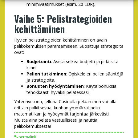
minimivaatimukset (esim. 20 EUR).
Vaihe 5: Pelistrategioiden
kehittäminen
Hyvien pelistrategioiden kehittäminen on avain
pelikokemuksen parantamiseen. Suosittuja strategioita
ovat:
Budjetointi
: Aseta selkeä budjetti ja pidä siitä
kiinni.
Pelien tutkiminen
: Opiskele eri pelien sääntöjä
ja strategioita.
Bonusten hyödyntäminen
: Käytä bonuksia
tehokkaasti hyväksi pelatessasi.
Yhteenvetona, Jellona Casinolla pelaaminen voi olla
erittäin palkitsevaa, kunhan ymmärrät pelin
matematiikan ja hyödynnät tarjontaa järkevästi.
Muista aina pelata vastuullisesti ja nauttia
pelikokemuksesta!
permalink