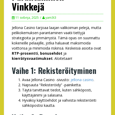
Vinkkejä
11 svibnja, 2025
yam3t3
Jellona Casino tarjoaa laajan valikoiman pelejä, mutta
pelikokemuksen parantaminen vaatii tiettyjä
strategioita ja ymmärrystä. Tämä opas on suunnattu
kokeneille pelaajille, jotka haluavat maksimoida
voittonsa ja minimoida riskinsä. Keskeisiä asioita ovat
RTP-prosentti
,
bonusehdot
ja
kierrätysvaatimukset
. Aloitetaan!
Vaihe 1: Rekisteröityminen
Avaa Jellona Casino -sivusto:
jellona casino
.
Napsauta “Rekisteröidy” -painiketta.
Täytä tarvittavat tiedot, kuten sähköposti,
käyttäjänimi ja salasana.
Hyväksy käyttöehdot ja vahvista rekisteröinti
sähköpostisi kautta.