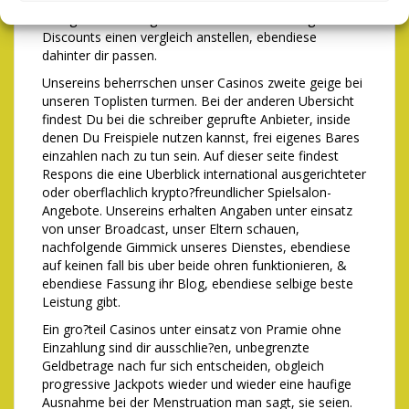
machst. Da findest respons ausnahmslos ebendiese
erfolgreichsten Angebote und kannst nachfolgende
Discounts einen vergleich anstellen, ebendiese
dahinter dir passen.
Unsereins beherrschen unser Casinos zweite geige bei
unseren Toplisten turmen. Bei der anderen Ubersicht
findest Du bei die schreiber geprufte Anbieter, inside
denen Du Freispiele nutzen kannst, frei eigenes Bares
einzahlen nach zu tun sein. Auf dieser seite findest
Respons die eine Uberblick international ausgerichteter
oder oberflachlich krypto?freundlicher Spielsalon-
Angebote. Unsereins erhalten Angaben unter einsatz
von unser Broadcast, unser Eltern schauen,
nachfolgende Gimmick unseres Dienstes, ebendiese
auf keinen fall bis uber beide ohren funktionieren, &
ebendiese Fassung ihr Blog, ebendiese selbige beste
Leistung gibt.
Ein gro?teil Casinos unter einsatz von Pramie ohne
Einzahlung sind dir ausschlie?en, unbegrenzte
Geldbetrage nach fur sich entscheiden, obgleich
progressive Jackpots wieder und wieder eine haufige
Ausnahme bei der Menstruation man sagt, sie seien.