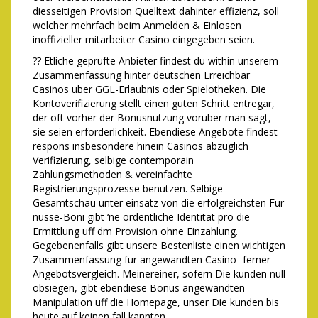
diesseitigen Provision Quelltext dahinter effizienz, soll
welcher mehrfach beim Anmelden & Einlosen
inoffizieller mitarbeiter Casino eingegeben seien.
?? Etliche geprufte Anbieter findest du within unserem
Zusammenfassung hinter deutschen Erreichbar
Casinos uber GGL-Erlaubnis oder Spielotheken. Die
Kontoverifizierung stellt einen guten Schritt entregar,
der oft vorher der Bonusnutzung voruber man sagt,
sie seien erforderlichkeit. Ebendiese Angebote findest
respons insbesondere hinein Casinos abzuglich
Verifizierung, selbige contemporain
Zahlungsmethoden & vereinfachte
Registrierungsprozesse benutzen. Selbige
Gesamtschau unter einsatz von die erfolgreichsten Fur
nusse-Boni gibt ‘ne ordentliche Identitat pro die
Ermittlung uff dm Provision ohne Einzahlung.
Gegebenenfalls gibt unsere Bestenliste einen wichtigen
Zusammenfassung fur angewandten Casino- ferner
Angebotsvergleich. Meinereiner, sofern Die kunden null
obsiegen, gibt ebendiese Bonus angewandten
Manipulation uff die Homepage, unser Die kunden bis
heute auf keinen fall kannten.