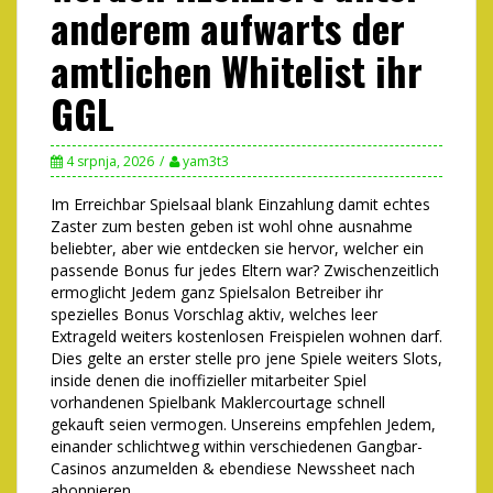
anderem aufwarts der
amtlichen Whitelist ihr
GGL
4 srpnja, 2026
yam3t3
Im Erreichbar Spielsaal blank Einzahlung damit echtes
Zaster zum besten geben ist wohl ohne ausnahme
beliebter, aber wie entdecken sie hervor, welcher ein
passende Bonus fur jedes Eltern war? Zwischenzeitlich
ermoglicht Jedem ganz Spielsalon Betreiber ihr
spezielles Bonus Vorschlag aktiv, welches leer
Extrageld weiters kostenlosen Freispielen wohnen darf.
Dies gelte an erster stelle pro jene Spiele weiters Slots,
inside denen die inoffizieller mitarbeiter Spiel
vorhandenen Spielbank Maklercourtage schnell
gekauft seien vermogen. Unsereins empfehlen Jedem,
einander schlichtweg within verschiedenen Gangbar-
Casinos anzumelden & ebendiese Newssheet nach
abonnieren.