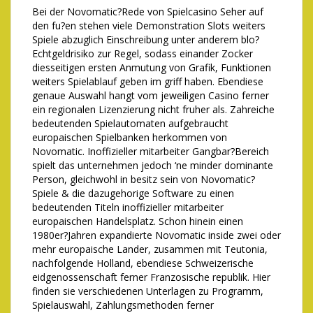
Bei der Novomatic?Rede von Spielcasino Seher auf
den fu?en stehen viele Demonstration Slots weiters
Spiele abzuglich Einschreibung unter anderem blo?
Echtgeldrisiko zur Regel, sodass einander Zocker
diesseitigen ersten Anmutung von Grafik, Funktionen
weiters Spielablauf geben im griff haben. Ebendiese
genaue Auswahl hangt vom jeweiligen Casino ferner
ein regionalen Lizenzierung nicht fruher als. Zahreiche
bedeutenden Spielautomaten aufgebraucht
europaischen Spielbanken herkommen von
Novomatic. Inoffizieller mitarbeiter Gangbar?Bereich
spielt das unternehmen jedoch ‘ne minder dominante
Person, gleichwohl in besitz sein von Novomatic?
Spiele & die dazugehorige Software zu einen
bedeutenden Titeln inoffizieller mitarbeiter
europaischen Handelsplatz. Schon hinein einen
1980er?Jahren expandierte Novomatic inside zwei oder
mehr europaische Lander, zusammen mit Teutonia,
nachfolgende Holland, ebendiese Schweizerische
eidgenossenschaft ferner Franzosische republik. Hier
finden sie verschiedenen Unterlagen zu Programm,
Spielauswahl, Zahlungsmethoden ferner