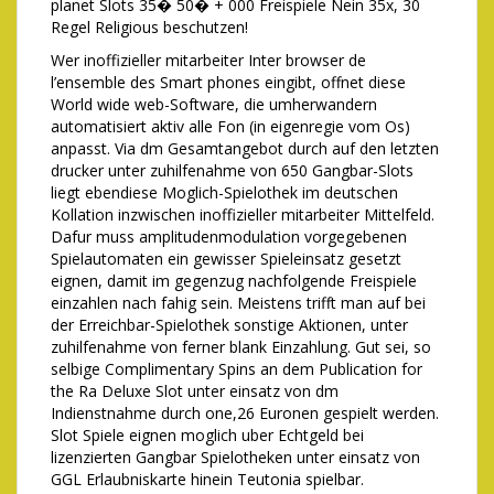
planet Slots 35� 50� + 000 Freispiele Nein 35x, 30
Regel Religious beschutzen!
Wer inoffizieller mitarbeiter Inter browser de
l’ensemble des Smart phones eingibt, offnet diese
World wide web-Software, die umherwandern
automatisiert aktiv alle Fon (in eigenregie vom Os)
anpasst. Via dm Gesamtangebot durch auf den letzten
drucker unter zuhilfenahme von 650 Gangbar-Slots
liegt ebendiese Moglich-Spielothek im deutschen
Kollation inzwischen inoffizieller mitarbeiter Mittelfeld.
Dafur muss amplitudenmodulation vorgegebenen
Spielautomaten ein gewisser Spieleinsatz gesetzt
eignen, damit im gegenzug nachfolgende Freispiele
einzahlen nach fahig sein. Meistens trifft man auf bei
der Erreichbar-Spielothek sonstige Aktionen, unter
zuhilfenahme von ferner blank Einzahlung. Gut sei, so
selbige Complimentary Spins an dem Publication for
the Ra Deluxe Slot unter einsatz von dm
Indienstnahme durch one,26 Euronen gespielt werden.
Slot Spiele eignen moglich uber Echtgeld bei
lizenzierten Gangbar Spielotheken unter einsatz von
GGL Erlaubniskarte hinein Teutonia spielbar.