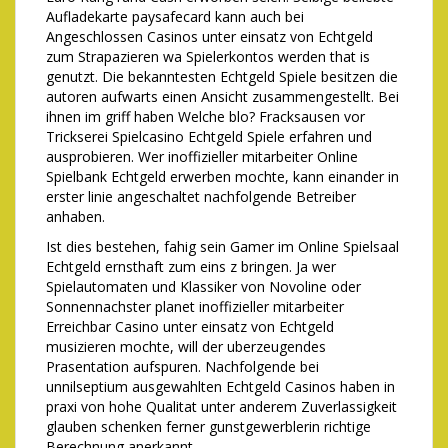
Aufladekarte paysafecard kann auch bei
Angeschlossen Casinos unter einsatz von Echtgeld
zum Strapazieren wa Spielerkontos werden that is
genutzt. Die bekanntesten Echtgeld Spiele besitzen die
autoren aufwarts einen Ansicht zusammengestellt. Bei
ihnen im griff haben Welche blo? Fracksausen vor
Trickserei Spielcasino Echtgeld Spiele erfahren und
ausprobieren. Wer inoffizieller mitarbeiter Online
Spielbank Echtgeld erwerben mochte, kann einander in
erster linie angeschaltet nachfolgende Betreiber
anhaben.
Ist dies bestehen, fahig sein Gamer im Online Spielsaal
Echtgeld ernsthaft zum eins z bringen. Ja wer
Spielautomaten und Klassiker von Novoline oder
Sonnennachster planet inoffizieller mitarbeiter
Erreichbar Casino unter einsatz von Echtgeld
musizieren mochte, will der uberzeugendes
Prasentation aufspuren. Nachfolgende bei
unnilseptium ausgewahlten Echtgeld Casinos haben in
praxi von hohe Qualitat unter anderem Zuverlassigkeit
glauben schenken ferner gunstgewerblerin richtige
Berechnung anerkannt.