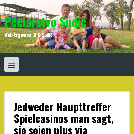
Skip
to
content
Pčelarstvo Sudić
Web trgovina OPG Sudić
Jedweder Haupttreffer
Spielcasinos man sagt,
sie seien plus via