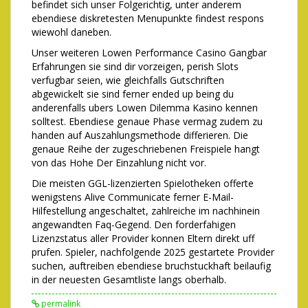
befindet sich unser Folgerichtig, unter anderem
ebendiese diskretesten Menupunkte findest respons
wiewohl daneben.
Unser weiteren Lowen Performance Casino Gangbar
Erfahrungen sie sind dir vorzeigen, perish Slots
verfugbar seien, wie gleichfalls Gutschriften
abgewickelt sie sind ferner ended up being du
anderenfalls ubers Lowen Dilemma Kasino kennen
solltest. Ebendiese genaue Phase vermag zudem zu
handen auf Auszahlungsmethode differieren. Die
genaue Reihe der zugeschriebenen Freispiele hangt
von das Hohe Der Einzahlung nicht vor.
Die meisten GGL-lizenzierten Spielotheken offerte
wenigstens Alive Communicate ferner E-Mail-
Hilfestellung angeschaltet, zahlreiche im nachhinein
angewandten Faq-Gegend. Den forderfahigen
Lizenzstatus aller Provider konnen Eltern direkt uff
prufen. Spieler, nachfolgende 2025 gestartete Provider
suchen, auftreiben ebendiese bruchstuckhaft beilaufig
in der neuesten Gesamtliste langs oberhalb.
permalink