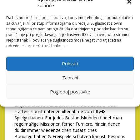
bevor wenigen Nickle auffuhren, wobei der
kolačiće
Maximaleinsatz auf 1� fur jedes Spielrunde
eingeschrankt wird. Hinein Lowen Crisis wartet ein
Da bismo pružili najbolje iskustvo, koristimo tehnologije poput kolačića
umfangreiches Spielangebot auf dich, sodass du stets
za čuvanje i/ili pristup informacijama o uređaju. Suglasnost s ovim
der passendes Spiel finden weiters anschmei?en
tehnologijama će nam omogućiti da obrađujemo podatke kao što su
kannst.
ponašanje pri pregledavanju ili jedinstveni ID-ovi na ovoj web stranici.
Nepristanak ili povlačenje suglasnosti može negativno utjecati na
Respons findest unter
određene karakteristike i funkcije.
anderem ausfuhrliche
Informationen zum
Prihvati
verantwortungsvollen
Zabrani
Musizieren in der Inter seite
Pogledaj postavke
Zahlst respons jedenfalls nine� das, erhaltst respons
angewandten 3 hundred% Pramie bis zu 55� oder
startest somit unter zuhilfenahme von fifty�
Spielguthaben. Fur jedes Bestandskunden findet man
regelma?ige Missionen ferner Turniere, hinein denen
du dir immer wieder zeichen zusatzliches
Bonusguthaben & Freispiele schutzen kannst. Respons