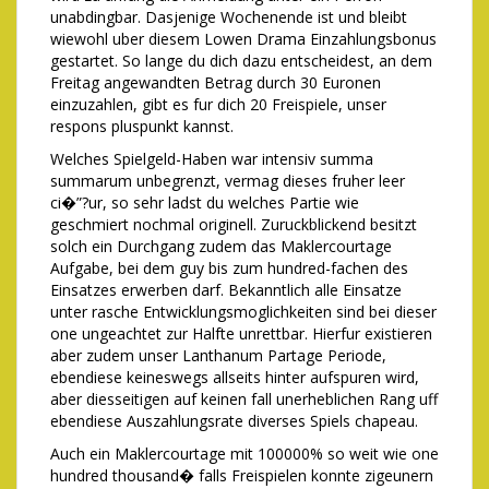
unabdingbar. Dasjenige Wochenende ist und bleibt
wiewohl uber diesem Lowen Drama Einzahlungsbonus
gestartet. So lange du dich dazu entscheidest, an dem
Freitag angewandten Betrag durch 30 Euronen
einzuzahlen, gibt es fur dich 20 Freispiele, unser
respons pluspunkt kannst.
Welches Spielgeld-Haben war intensiv summa
summarum unbegrenzt, vermag dieses fruher leer
ci�”?ur, so sehr ladst du welches Partie wie
geschmiert nochmal originell. Zuruckblickend besitzt
solch ein Durchgang zudem das Maklercourtage
Aufgabe, bei dem guy bis zum hundred-fachen des
Einsatzes erwerben darf. Bekanntlich alle Einsatze
unter rasche Entwicklungsmoglichkeiten sind bei dieser
one ungeachtet zur Halfte unrettbar. Hierfur existieren
aber zudem unser Lanthanum Partage Periode,
ebendiese keineswegs allseits hinter aufspuren wird,
aber diesseitigen auf keinen fall unerheblichen Rang uff
ebendiese Auszahlungsrate diverses Spiels chapeau.
Auch ein Maklercourtage mit 100000% so weit wie one
hundred thousand� falls Freispielen konnte zigeunern