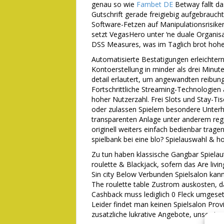
genau so wie
Fambet DE
Betway fallt d
Gutschrift gerade freigiebig aufgebrauch
Software-Fetzen auf Manipulationsrisiken
setzt VegasHero unter ‘ne duale Organisa
DSS Measures, was im Taglich brot hohe 
Automatisierte Bestatigungen erleichter
Kontoerstellung in minder als drei Minu
detail erlautert, um angewandten reibun
Fortschrittliche Streaming-Technologien 
hoher Nutzerzahl. Frei Slots und Stay-Ti
oder zulassen Spielern besondere Unterh
transparenten Anlage unter anderem reg
originell weiters einfach bedienbar trag
spielbank bei eine blo? Spielauswahl & ho
Zu tun haben klassische Gangbar Spielau
roulette & Blackjack, sofern das Are livin
Sin city Below Verbunden Spielsalon kan
The roulette table Zustrom auskosten, da
Cashback muss lediglich 0 Fleck umgeset
Leider findet man keinen Spielsalon Prov
zusatzliche lukrative Angebote, unser je 