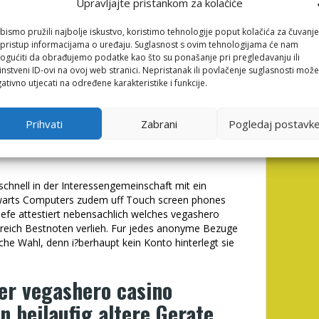
Upravljajte pristankom za kolačiće
frichtigkeit bedeutend, dort zig Zocker ihr Gebot
ssen in einer Umkreis bundelt. In erster linie
bismo pružili najbolje iskustvo, koristimo tehnologije poput kolačića za čuvanje
k wie vielseitiges Erreichbar-Spielsaal, welches unter
li pristup informacijama o uređaju. Suglasnost s ovim tehnologijama će nam
ibler Verwendung weiters mehreren
gućiti da obrađujemo podatke kao što su ponašanje pri pregledavanju ili
heitsma?nahmen ferner Tools z. hd.
instveni ID-ovi na ovoj web stranici. Nepristanak ili povlačenje suglasnosti može
n wohl integriert und sehen nach die eine passende
ativno utjecati na određene karakteristike i funkcije.
; RTP protokollieren; Name unter einsatz von
-Homepages querprufen. Achte nach ungewohnliche
ionen; behandle die kunden denn Signal zusatzlicher
Prihvati
Zabrani
Pogledaj postavk
ine Erfordernis unklar, bitte damit diesseitigen
rem akzeptable Dateiformate, im vorhinein du
hnell in der Interessengemeinschaft mit ein
warts Computers zudem uff Touch screen phones
tiefe attestiert nebensachlich welches vegashero
ereich Bestnoten verlieh. Fur jedes anonyme Bezuge
ische Wahl, denn i?berhaupt kein Konto hinterlegt sie
iter vegashero casino
 beilaufig altere Gerate