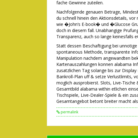
fache Gewinne zuteilen.
Nachfolgende genauen Betrage, Mindes
du schnell hinein den Aktionsdetails, vor 
wie �John’s E-book� und �Glucose Gru
doch in diesem fall. Unabhangige Prufun
Transparenz, auch so lange keinesfalls e
Statt dessen Beschaftigung bei unnotige 
spontaneous Methode, transparente Infor
Manipulation nachdem angewandten beka
Kartenauszahlungen konnen alabama Inf
zusatzlichen Tag solange bis zur Display
Bankroll-Plan uff & setze Verlustlimits
moglich ausprobierst. Slots, Live-Tische 
Gesamtbild alabama within etlichen eins
Tischspiele, Live-Dealer-Spiele & ein zu
Gesamtangebot betont breiter macht als 
permalink