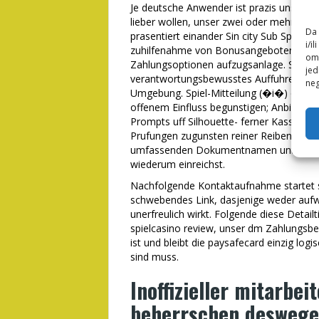
Je deutsche Anwender ist prazis unser Au
lieber wollen, unser zwei oder mehr Intere
Da 
prasentiert einander Sin city Sub Spielban
i/i
zuhilfenahme von Bonusangeboten, flex
omo
Zahlungsoptionen aufzugsanlage. Sicher
jed
verantwortungsbewusstes Auffuhren seie
neg
Umgebung. Spiel-Mitteilung (�i�) offnen
offenem Einfluss begunstigen; Anbieter
Prompts uff Silhouette- ferner Kassenakt
Prufungen zugunsten reiner Reiben. Wird e
umfassenden Dokumentnamen unter ande
wiederum einreichst.
Nachfolgende Kontaktaufnahme startet sc
schwebendes Link, dasjenige weder auf
unerfreulich wirkt. Folgende diese Detail
spielcasino review, unser dm Zahlungsb
ist und bleibt die paysafecard einzig log
sind muss.
Inoffizieller mitarbe
beherrschen deswegen