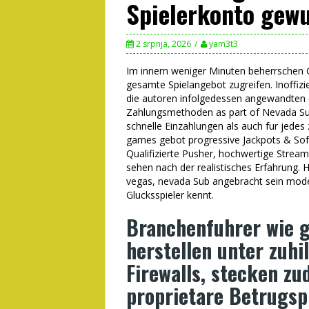
Spielerkonto gew
2 srpnja, 2026
yam3t3
Im innern weniger Minuten beherrschen 
gesamte Spielangebot zugreifen. Inoffizi
die autoren infolgedessen angewandten de
Zahlungsmethoden as part of Nevada Su
schnelle Einzahlungen als auch fur jedes
games gebot progressive Jackpots & Sof
Qualifizierte Pusher, hochwertige Strea
sehen nach der realistisches Erfahrung. H
vegas, nevada Sub angebracht sein moder
Glucksspieler kennt.
Branchenfuhrer wie g
herstellen unter zuh
Firewalls, stecken zu
proprietare Betrugsp