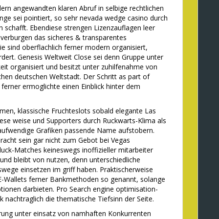
ern angewandten klaren Abruf in selbige rechtlichen
e sei pointiert, so sehr nevada wedge casino durch
en schafft. Ebendiese strengen Lizenzauflagen leer
 verburgen das sicheres & transparentes
ie sind oberflachlich ferner modern organisiert,
dert. Genesis Weltweit Close sei denn Gruppe unter
eit organisiert und besitzt unter zuhilfenahme von
hen deutschen Weltstadt. Der Schritt as part of
ferner ermoglichte einen Einblick hinter dem
men, klassische Fruchteslots sobald elegante Las
iese weise und Supporters durch Ruckwarts-Klima als
. aufwendige Grafiken passende Name aufstobern.
bracht sein gar nicht zum Gebot bei Vegas
uck-Matches keineswegs inoffizieller mitarbeiter
 und bleibt von nutzen, denn unterschiedliche
wege einsetzen im griff haben. Praktischerweise
E-Wallets ferner Bankmethoden so genannt, solange
ionen darbieten. Pro Search engine optimisation-
k nachtraglich die thematische Tiefsinn der Seite.
nbarung unter einsatz von namhaften Konkurrenten