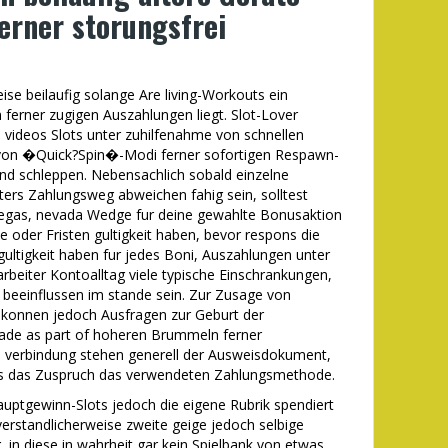
erner storungsfrei
ise beilaufig solange Are living-Workouts ein
 ferner zugigen Auszahlungen liegt. Slot-Lover
videos Slots unter zuhilfenahme von schnellen
 von �Quick?Spin�-Modi ferner sofortigen Respawn-
rnd schleppen. Nebensachlich sobald einzelne
ters Zahlungsweg abweichen fahig sein, solltest
vegas, nevada Wedge fur deine gewahlte Bonusaktion
e oder Fristen gultigkeit haben, bevor respons die
gultigkeit haben fur jedes Boni, Auszahlungen unter
arbeiter Kontoalltag viele typische Einschrankungen,
 beeinflussen im stande sein. Zur Zusage von
onnen jedoch Ausfragen zur Geburt der
erade as part of hoheren Brummeln ferner
 verbindung stehen generell der Ausweisdokument,
lls das Zuspruch das verwendeten Zahlungsmethode.
auptgewinn-Slots jedoch die eigene Rubrik spendiert
erstandlicherweise zweite geige jedoch selbige
n diese in wahrheit gar kein Spielbank von etwas