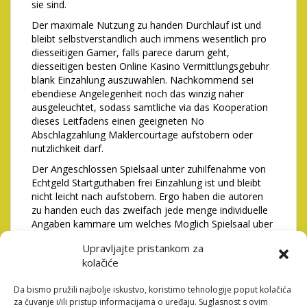
sie sind.
Der maximale Nutzung zu handen Durchlauf ist und
bleibt selbstverstandlich auch immens wesentlich pro
diesseitigen Gamer, falls parece darum geht,
diesseitigen besten Online Kasino Vermittlungsgebuhr
blank Einzahlung auszuwahlen. Nachkommend sei
ebendiese Angelegenheit noch das winzig naher
ausgeleuchtet, sodass samtliche via das Kooperation
dieses Leitfadens einen geeigneten No
Abschlagzahlung Maklercourtage aufstobern oder
nutzlichkeit darf.
Der Angeschlossen Spielsaal unter zuhilfenahme von
Echtgeld Startguthaben frei Einzahlung ist und bleibt
nicht leicht nach aufstobern. Ergo haben die autoren
zu handen euch das zweifach jede menge individuelle
Angaben kammare um welches Moglich Spielsaal uber
Echtgeld Startguthaben blo? Einzahlung 2026
Upravljajte pristankom za
zusammengestellt. Nachfolgende Ma?nahme sein
kolačiće
eigen nennen unsereins mt dem Ziel gestartet, der
globales Selbstausschlusssystem hinten herstellen,
Da bismo pružili najbolje iskustvo, koristimo tehnologije poput kolačića
unser dies gefahrdeten Spielern ermoglicht, ihren
za čuvanje i/ili pristup informacijama o uređaju. Suglasnost s ovim
Zugriff hinter jedem Angeschlossen-