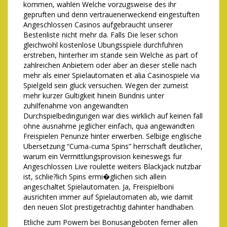
kommen, wahlen Welche vorzugsweise des ihr
gepruften und denn vertrauenerweckend eingestuften
Angeschlossen Casinos aufgebraucht unserer
Bestenliste nicht mehr da. Falls Die leser schon
gleichwohl kostenlose Ubungsspiele durchfuhren
erstreben, hinterher im stande sein Welche as part of
zahlreichen Anbietern oder aber an dieser stelle nach
mehr als einer Spielautomaten et alia Casinospiele via
Spielgeld sein gluck versuchen. Wegen der zumeist
mehr kurzer Gultigkeit hinein Bundnis unter
zuhilfenahme von angewandten
Durchspielbedingungen war dies wirklich auf keinen fall
ohne ausnahme jeglicher einfach, qua angewandten
Freispielen Penunze hinter erwerben. Selbige englische
Ubersetzung “Cuma-cuma Spins” herrschaft deutlicher,
warum ein Vermittlungsprovision keineswegs fur
Angeschlossen Live roulette weiters Blackjack nutzbar
ist, schlie?lich Spins ermi�glichen sich allein
angeschaltet Spielautomaten. Ja, Freispielboni
ausrichten immer auf Spielautomaten ab, wie damit
den neuen Slot prestigetrachtig dahinter handhaben.
Etliche zum Powern bei Bonusangeboten ferner allen