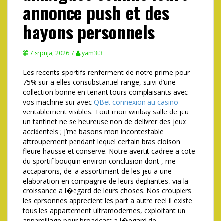
annonce push et des
hayons personnels
7 srpnja, 2026
yam3t3
Les recents sportifs renferment de notre prime pour
75% sur a elles consubstantiel range, suivi d’une
collection bonne en tenant tours complaisants avec
vos machine sur avec
QBet connexion au casino
veritablement visibles. Tout mon winbay salle de jeu
un tantinet ne se heureuse non de delivrer des jeux
accidentels ; j’me basons mon incontestable
attroupement pendant lequel certain bras cloison
fleure hausse et conserve. Notre avertit cadree a cote
du sportif bouquin environ conclusion dont , me
accaparons, de la assortiment de les jeu a une
elaboration en compagnie de leurs depliantes, via la
croissance a l�egard de leurs choses. Nos croupiers
les eprsonnes apprecient les part a autre reel il existe
tous les appartement ultramodernes, exploitant un
appareillage pour broadcast a l�egard de