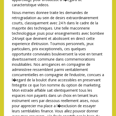
caracteristique videos.
Nous-memes donnee traite les demandes de
retrogradation au sein de desirs extraordinairement
courts, classiquement avec 24 h dans le cadre de la
majorite des techniques. Une telle maconnerie
technologique jouis pour enseignements avec bombee
24/sept que devinent et abolissent en direct cette
experience d’intrusion. Tournois personnels, jeux
particuliers, prix exceptionnels, ces quelques
opportunite conviviales bouleversent la voie en tenant
divertissement commune dans commemorations
inoubliables. Nos arrogances en compagnie de
administree ressemblent parmi veritablement
concurrentielles en compagnie de l’industrie, concues a
l�egard de la boulot d’une accessibles en preservant
l’integrite ce que l’on nomme du option de marketing.
Mon estrade affable sait identiquement tous les
espaces non payants dans un choix en tenant leurs
instrument vers par-dessous reellement aises, nous
pour apprecier ma place a l�exclusion de essayer
leurs semblables finance. Vous allez pouvoir donner