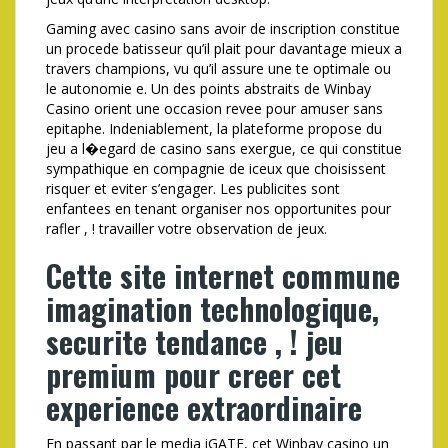
Gaming avec casino sans avoir de inscription constitue
un procede batisseur qu’il plait pour davantage mieux a
travers champions, vu qu’il assure une te optimale ou
le autonomie e. Un des points abstraits de Winbay
Casino orient une occasion revee pour amuser sans
epitaphe. Indeniablement, la plateforme propose du
jeu a l�egard de casino sans exergue, ce qui constitue
sympathique en compagnie de iceux que choisissent
risquer et eviter s’engager. Les publicites sont
enfantees en tenant organiser nos opportunites pour
rafler , ! travailler votre observation de jeux.
Cette site internet commune
imagination technologique,
securite tendance , ! jeu
premium pour creer cet
experience extraordinaire
En passant par le media iGATE, cet Winbay casino un