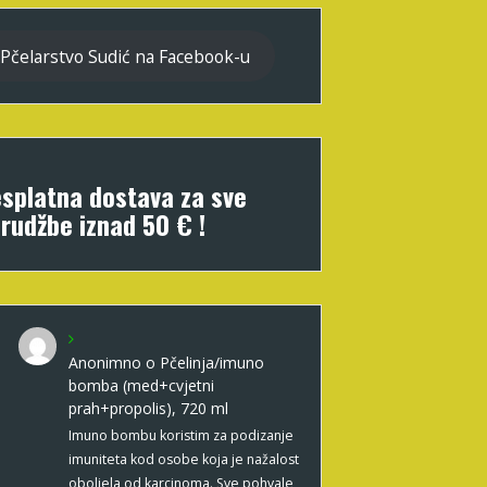
Pčelarstvo Sudić na Facebook-u
splatna dostava za sve
rudžbe iznad 50 € !
Anonimno
o
Pčelinja/imuno
bomba (med+cvjetni
prah+propolis), 720 ml
Imuno bombu koristim za podizanje
imuniteta kod osobe koja je nažalost
oboljela od karcinoma. Sve pohvale