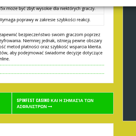
35x może być zbyt wysokie dla niektórych graczy.
Wymaga poprawy w zakresie szybkości reakcji.
ę zapewnić bezpieczeństwo swoim graczom poprzez
yfrowania. Niemniej jednak, istnieją pewne obszary
ść metod płatności oraz szybkość wsparcia klienta.
ektów, aby podejmować świadome decyzje dotyczące
line.
SPINFEST CASINO ΚΑΙ Η ΣΗΜΑΣΊΑ ΤΩΝ
ΑΣΦΆΛΙΣΤΡΩΝ