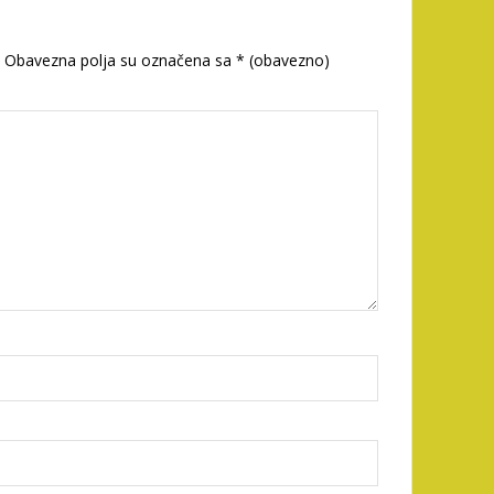
Obavezna polja su označena sa
* (obavezno)