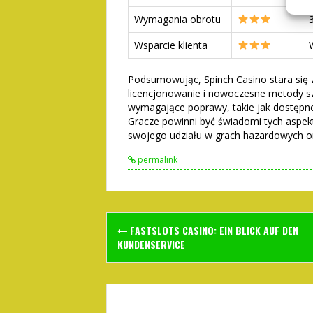
Wymagania obrotu
Wsparcie klienta
Podsumowując, Spinch Casino stara si
licencjonowanie i nowoczesne metody sz
wymagające poprawy, takie jak dostępno
Gracze powinni być świadomi tych asp
swojego udziału w grach hazardowych on
permalink
Post
FASTSLOTS CASINO: EIN BLICK AUF DEN
navigation
KUNDENSERVICE