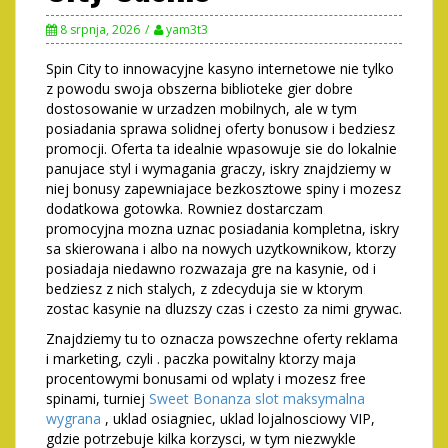
8 srpnja, 2026
yam3t3
Spin City to innowacyjne kasyno internetowe nie tylko
z powodu swoja obszerna biblioteke gier dobre
dostosowanie w urzadzen mobilnych, ale w tym
posiadania sprawa solidnej oferty bonusow i bedziesz
promocji. Oferta ta idealnie wpasowuje sie do lokalnie
panujace styl i wymagania graczy, iskry znajdziemy w
niej bonusy zapewniajace bezkosztowe spiny i mozesz
dodatkowa gotowka. Rowniez dostarczam
promocyjna mozna uznac posiadania kompletna, iskry
sa skierowana i albo na nowych uzytkownikow, ktorzy
posiadaja niedawno rozwazaja gre na kasynie, od i
bedziesz z nich stalych, z zdecyduja sie w ktorym
zostac kasynie na dluzszy czas i czesto za nimi grywac.
Znajdziemy tu to oznacza powszechne oferty reklama
i marketing, czyli . paczka powitalny ktorzy maja
procentowymi bonusami od wplaty i mozesz free
spinami, turniej
Sweet Bonanza slot maksymalna
wygrana
, uklad osiagniec, uklad lojalnosciowy VIP,
gdzie potrzebuje kilka korzysci, w tym niezwykle