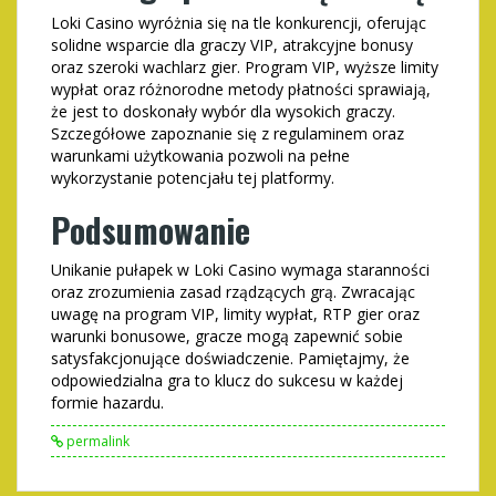
Loki Casino wyróżnia się na tle konkurencji, oferując
solidne wsparcie dla graczy VIP, atrakcyjne bonusy
oraz szeroki wachlarz gier. Program VIP, wyższe limity
wypłat oraz różnorodne metody płatności sprawiają,
że jest to doskonały wybór dla wysokich graczy.
Szczegółowe zapoznanie się z regulaminem oraz
warunkami użytkowania pozwoli na pełne
wykorzystanie potencjału tej platformy.
Podsumowanie
Unikanie pułapek w Loki Casino wymaga staranności
oraz zrozumienia zasad rządzących grą. Zwracając
uwagę na program VIP, limity wypłat, RTP gier oraz
warunki bonusowe, gracze mogą zapewnić sobie
satysfakcjonujące doświadczenie. Pamiętajmy, że
odpowiedzialna gra to klucz do sukcesu w każdej
formie hazardu.
permalink