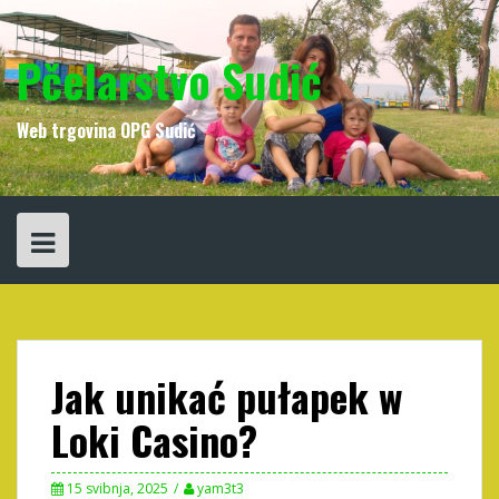
Skip
to
content
Pčelarstvo Sudić
Web trgovina OPG Sudić
Jak unikać pułapek w
Loki Casino?
15 svibnja, 2025
yam3t3