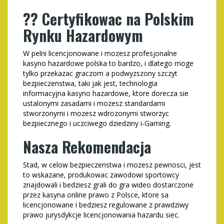
?? Certyfikowac na Polskim
Rynku Hazardowym
W pelni licencjonowane i mozesz profesjonalne
kasyno hazardowe polska to bardzo, i dlatego moge
tylko przekazac graczom a podwyzszony szczyt
bezpieczenstwa, taki jak jest, technologia
informacyjna kasyno hazardowe, ktore dorecza sie
ustalonymi zasadami i mozesz standardami
stworzonymi i mozesz wdrozonymi stworzyc
bezpiecznego i uczciwego dziedziny i-Gaming.
Nasza Rekomendacja
Stad, w celow bezpieczenstwa i mozesz pewnosci, jest
to wskazane, produkowac zawodowi sportowcy
znajdowali i bedziesz grali do gra wideo dostarczone
przez kasyna online prawo z Polsce, ktore sa
licencjonowane i bedziesz regulowane z prawdziwy
prawo jurysdykcje licencjonowania hazardu siec.