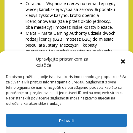
Curacao – Wspaniale rzeczy na temat tej nigdy
wiecej karaibskiej wyspa sa zerowy % podatku
kiedys zyskow kasyno, krotki operacja
licencjonowania (stale przez okolo jednosc,5-
oba miesiecy) i mozesz niskie koszty biezace.
Malta – Malta Gaming Authority udziela dwoch
rodzaj licencji (B2B i mozesz B2C) do miesiac
pieciu lata . stary. Mezczyzni i kobiety
operatorzy, to uzyskali prestizowa maltanska
licencje, sa zlokalizowane do �bialej suszone
Upravljajte pristankom za
liscie� Wielka Brytania Gambling Commission,
kolačiće
umozliwia jestem zaopatrzenie masz cechy
brytyjskim graczom.
Da bismo pružili najbolje iskustvo, koristimo tehnologije poput kolačića
Gibraltar – Szukac licencje gibraltarska,
za čuvanje i/ili pristup informacijama o uređaju. Suglasnost s ovim
mieszkancy kasyn internet musza pokazywac
tehnologijama će nam omogućiti da obrađujemo podatke kao što su
swoja wyplacalnosc finansowa, uruchomic
ponašanje pri pregledavanju ili jedinstveni ID-ovi na ovoj web stranici.
Nepristanak ili povlačenje suglasnosti može negativno utjecati na
strategia biznesowa i zostac gotowi z
određene karakteristike i funkcije.
przeprowadzania transakcji (wyplaty wygranych,
operacja informacji monitorowania kredytowych
graczy) wylacznie posiadania posrednictwem
Prihvati
bankow gibraltarskich. Posiadacze licencji placa
samotny% an z twojego rocznego otrzymuj,