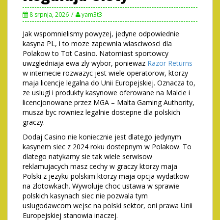
8 srpnja, 2026
yam3t3
Jak wspomnielismy powyzej, jedyne odpowiednie
kasyna PL, i to moze zapewnia wlasciwosci dla
Polakow to Tot Casino. Natomiast sportowcy
uwzgledniaja ewa zly wybor, poniewaz
Razor Returns
w internecie rozwazyc jest wiele operatorow, ktorzy
maja licencje legalna do Unii Europejskiej. Oznacza to,
ze uslugi i produkty kasynowe oferowane na Malcie i
licencjonowane przez MGA – Malta Gaming Authority,
musza byc rowniez legalnie dostepne dla polskich
graczy.
Dodaj Casino nie koniecznie jest dlatego jedynym
kasynem siec z 2024 roku dostepnym w Polakow. To
dlatego natykamy sie tak wiele serwisow
reklamujacych masz cechy w graczy ktorzy maja
Polski z jezyku polskim ktorzy maja opcja wydatkow
na zlotowkach. Wywoluje choc ustawa w sprawie
polskich kasynach siec nie pozwala tym
uslugodawcom wejsc na polski sektor, oni prawa Unii
Europejskiej stanowia inaczej.