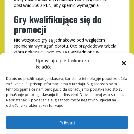
obstawić 3500 PLN, aby spełnić wymagania.
Gry kwalifikujące się do
promocji
Nie wszystkie gry są jednakowe pod względem
spełniania wymagań obrotu. Oto przykładowa tabela,
która pokazuje, jakie gry są uwzględnione w
promocjach:
Upravljajte pristankom za
kolačiće
Typ gry
Wkład w wymagania
obrotu
Da bismo pružili najbolje iskustvo, koristimo tehnologije poput kolačića
za čuvanje i/ili pristup informacijama o uređaju. Suglasnost s ovim
Automaty
100%
tehnologijama će nam omogućiti da obrađujemo podatke kao što su
ponašanje pri pregledavanju ili jedinstveni ID-ovi na ovoj web stranici.
Ruletka
10%
Nepristanak ili povlačenje suglasnosti može negativno utjecati na
određene karakteristike i funkcije.
Baccarat
0%
Ograniczenia czasowe
Prihvati