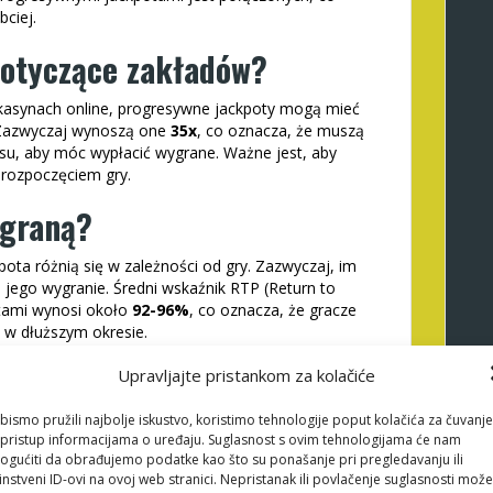
bciej.
dotyczące zakładów?
h kasynach online, progresywne jackpoty mogą mieć
 Zazwyczaj wynoszą one
35x
, co oznacza, że muszą
u, aby móc wypłacić wygrane. Ważne jest, aby
 rozpoczęciem gry.
ygraną?
ta różnią się w zależności od gry. Zazwyczaj, im
 jego wygranie. Średni wskaźnik RTP (Return to
otami wynosi około
92-96%
, co oznacza, że gracze
 w dłuższym okresie.
jackpotów
Upravljajte pristankom za kolačiće
bismo pružili najbolje iskustvo, koristimo tehnologije poput kolačića za čuvanje
Przykład Gier
li pristup informacijama o uređaju. Suglasnost s ovim tehnologijama će nam
gućiti da obrađujemo podatke kao što su ponašanje pri pregledavanju ili
o w jednej grze.
Mega Moolah
instveni ID-ovi na ovoj web stranici. Nepristanak ili povlačenje suglasnosti može