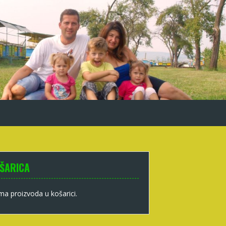
ŠARICA
a proizvoda u košarici.