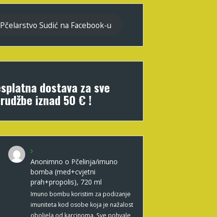
Pčelarstvo Sudić na Facebook-u
splatna dostava za sve
rudžbe iznad 50 € !
Anonimno
o
Pčelinja/imuno
bomba (med+cvjetni
prah+propolis), 720 ml
Imuno bombu koristim za podizanje
imuniteta kod osobe koja je nažalost
oboljela od karcinoma. Sve pohvale