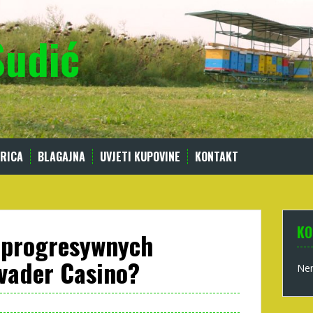
Sudić
RICA
BLAGAJNA
UVJETI KUPOVINE
KONTAKT
KO
m progresywnych
vader Casino?
Nem