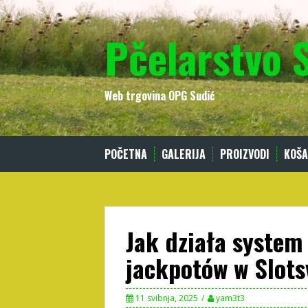
Skip
to
Pčelarstvo 
content
Web trgovina OPG Sudić
POČETNA
GALERIJA
PROIZVODI
KOŠA
Jak działa syste
jackpotów w Slots
11 svibnja, 2025
yam3t3