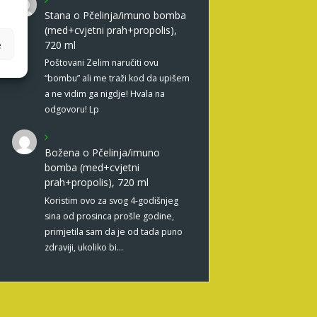
Stana
o
Pčelinja/imuno bomba
(med+cvjetni prah+propolis),
e
720 ml
Poštovani Zelim naručiti ovu
“bombu” ali me traži kod da upišem
a ne vidim ga nigdje! Hvala na
odgovoru! Lp
Božena
o
Pčelinja/imuno
bomba (med+cvjetni
prah+propolis), 720 ml
Koristim ovo za svog 4-godišnjeg
sina od prosinca prošle godine,
primjetila sam da je od tada puno
zdraviji, ukoliko bi…