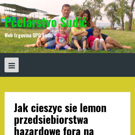
Skip
to
content
Pčelarstvo Sudić
Web trgovina OPG Sudić
Jak cieszyc sie lemon
przedsiebiorstwa
hazardowe fora na