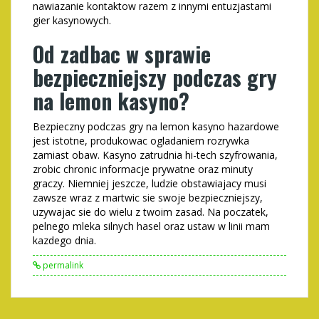
nawiazanie kontaktow razem z innymi entuzjastami
gier kasynowych.
Od zadbac w sprawie
bezpieczniejszy podczas gry
na lemon kasyno?
Bezpieczny podczas gry na lemon kasyno hazardowe
jest istotne, produkowac ogladaniem rozrywka
zamiast obaw. Kasyno zatrudnia hi-tech szyfrowania,
zrobic chronic informacje prywatne oraz minuty
graczy. Niemniej jeszcze, ludzie obstawiajacy musi
zawsze wraz z martwic sie swoje bezpieczniejszy,
uzywajac sie do wielu z twoim zasad. Na poczatek,
pelnego mleka silnych hasel oraz ustaw w linii mam
kazdego dnia.
permalink