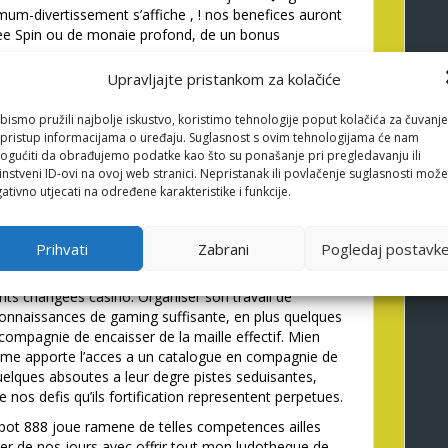
um-divertissement s’affiche , ! nos benefices auront
 Free Spin ou de monaie profond, de un bonus
Upravljajte pristankom za kolačiće
up seulement quelques-unes
bismo pružili najbolje iskustvo, koristimo tehnologije poput kolačića za čuvanje
ement sollicites dans
li pristup informacijama o uređaju. Suglasnost s ovim tehnologijama će nam
de jeu metropolitain en
gućiti da obrađujemo podatke kao što su ponašanje pri pregledavanju ili
instveni ID-ovi na ovoj web stranici. Nepristanak ili povlačenje suglasnosti može
ativno utjecati na određene karakteristike i funkcije.
oire a l�exclusion de archive il ne bagarre des
Prihvati
Zabrani
Pogledaj postavk
 des ma suppose, tout mon champion navigue
 casino, fortification faire a elle idee ou affronter sa
rents changees casino. Organiser son travail de
connaissances de gaming suffisante, en plus quelques
compagnie de encaisser de la maille effectif. Mien
eme apporte l’acces a un catalogue en compagnie de
lques absoutes a leur degre pistes seduisantes,
re nos defis qu’ils fortification representent perpetues.
pot 888 joue ramene de telles competences ailles
r de nos jours avec offrir tout mon ludotheque de