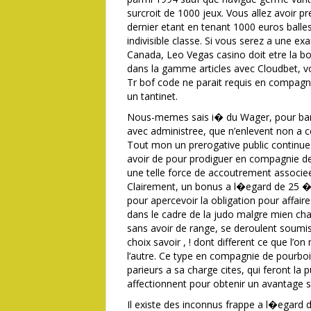
surcroit de 1000 jeux. Vous allez avoir
dernier etant en tenant 1000 euros balle
indivisible classe. Si vous serez a une 
Canada, Leo Vegas casino doit etre la b
dans la gamme articles avec Cloudbet, v
Tr bof code ne parait requis en compagnie
un tantinet.
Nous-memes sais i� du Wager, pour banli
avec administree, que n’enlevent non a ce
Tout mon un prerogative public continue 
avoir de pour prodiguer en compagnie de l
une telle force de accoutrement associee
Clairement, un bonus a l�egard de 25 � 
pour apercevoir la obligation pour affaire
dans le cadre de la judo malgre mien ch
sans avoir de range, se deroulent soumis
choix savoir , ! dont different ce que l’o
l’autre. Ce type en compagnie de pourboi
parieurs a sa charge cites, qui feront la p
affectionnent pour obtenir un avantage 
Il existe des inconnus frappe a l�egard d