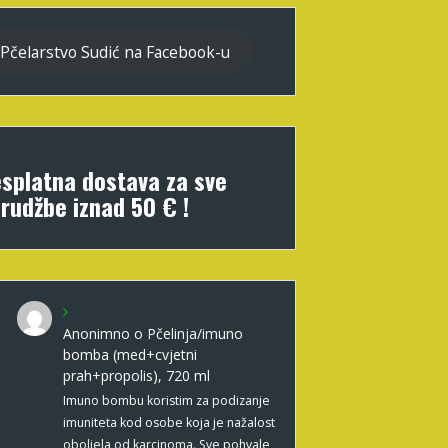
Pčelarstvo Sudić na Facebook-u
splatna dostava za sve
rudžbe iznad 50 € !
Anonimno
o
Pčelinja/imuno
bomba (med+cvjetni
prah+propolis), 720 ml
Imuno bombu koristim za podizanje
imuniteta kod osobe koja je nažalost
oboljela od karcinoma. Sve pohvale