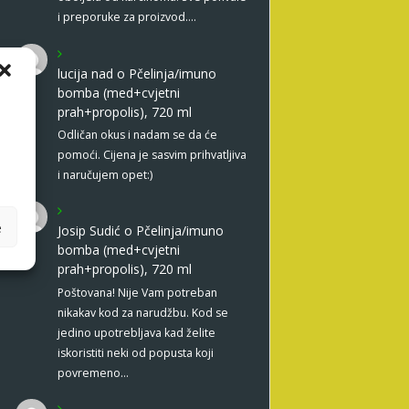
i preporuke za proizvod.…
lucija nad
o
Pčelinja/imuno
bomba (med+cvjetni
prah+propolis), 720 ml
Odličan okus i nadam se da će
pomoći. Cijena je sasvim prihvatljiva
i naručujem opet:)
e
Josip Sudić
o
Pčelinja/imuno
bomba (med+cvjetni
prah+propolis), 720 ml
Poštovana! Nije Vam potreban
nikakav kod za narudžbu. Kod se
jedino upotrebljava kad želite
iskoristiti neki od popusta koji
povremeno…