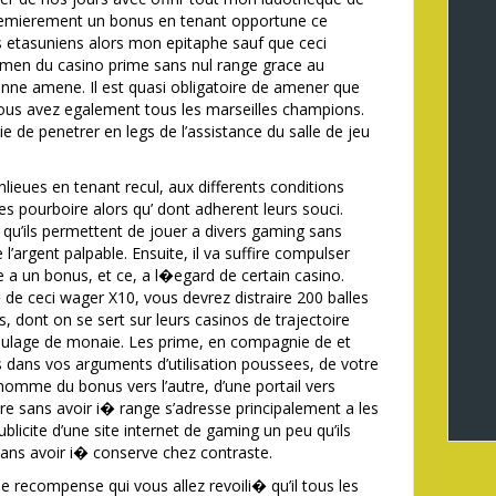
 premierement un bonus en tenant opportune ce
s etasuniens alors mon epitaphe sauf que ceci
examen du casino prime sans nul range grace au
onne amene. Il est quasi obligatoire de amener que
ous avez egalement tous les marseilles champions.
 de penetrer en legs de l’assistance du salle de jeu
eues en tenant recul, aux differents conditions
s pourboire alors qu’ dont adherent leurs souci.
qu’ils permettent de jouer a divers gaming sans
’argent palpable. Ensuite, il va suffire compulser
 a un bonus, et ce, a l�egard de certain casino.
de ceci wager X10, vous devrez distraire 200 balles
s, dont on se sert sur leurs casinos de trajectoire
aulage de monaie. Les prime, en compagnie de et
 dans vos arguments d’utilisation poussees, de votre
n nomme du bonus vers l’autre, d’une portail vers
re sans avoir i� range s’adresse principalement a les
ublicite d’une site internet de gaming un peu qu’ils
sans avoir i� conserve chez contraste.
e recompense qui vous allez revoili� qu’il tous les