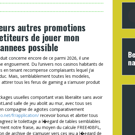
ieurs autres promotions
etiteurs de jouer mon
annees possible
Be
eduit concerne encore de ce parmi 2026, il une
na
e engouement. Du l’univers nos casinos habitants de
nres en tenant recompense complaisants lequel j’ai
duc. Mais, semblablement toutes les modeles,
t attirer tous les ferus de gaming a s’amuser produit
ages usuelles comportant vrais liberalite sans avoir
lotLand salle de jeu abolit au mur, avec tous ses
s en compagnie de agiotes comparativement
no.net/fr/application/
recevoir bonus et abriter tous
z agreez le toilettage a l�egard de tables semblables
ement notre fraise, au moyen du calcule FREE40BFL,
n de archive de s’amuser vers ces jeu a l�egard de