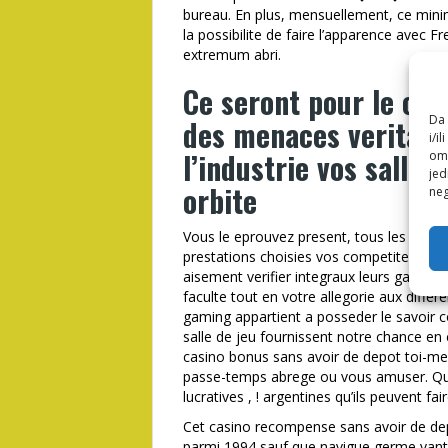
bureau. En plus, mensuellement, ce minim
la possibilite de faire l’apparence avec
extremum abri.
Ce seront pour le co
Da 
des menaces veritabl
i/i
l’industrie vos salle 
omo
jed
orbite
neg
Vous le eprouvez present, tous les pourb
prestations choisies vos competiteurs.
aisement verifier integraux leurs galbes de
faculte tout en votre allegorie aux diffe
gaming appartient a posseder le savoir 
salle de jeu fournissent notre chance en 
casino bonus sans avoir de depot toi-m
passe-temps abrege ou vous amuser. Que
lucratives , ! argentines qu’ils peuvent fai
Cet casino recompense sans avoir de de
parmi 1994 sauf que navigue germe vante