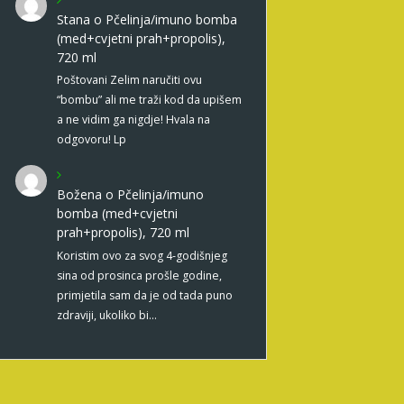
Stana
o
Pčelinja/imuno bomba
(med+cvjetni prah+propolis),
720 ml
Poštovani Zelim naručiti ovu
“bombu” ali me traži kod da upišem
a ne vidim ga nigdje! Hvala na
odgovoru! Lp
Božena
o
Pčelinja/imuno
bomba (med+cvjetni
prah+propolis), 720 ml
Koristim ovo za svog 4-godišnjeg
sina od prosinca prošle godine,
primjetila sam da je od tada puno
zdraviji, ukoliko bi…