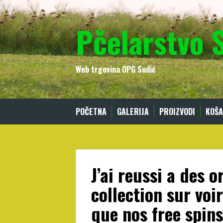
Skip
to
Pčelarstvo 
content
Web trgovina OPG Sudić
POČETNA
GALERIJA
PROIZVODI
KOŠA
J’ai reussi a des 
collection sur voi
que nos free spins