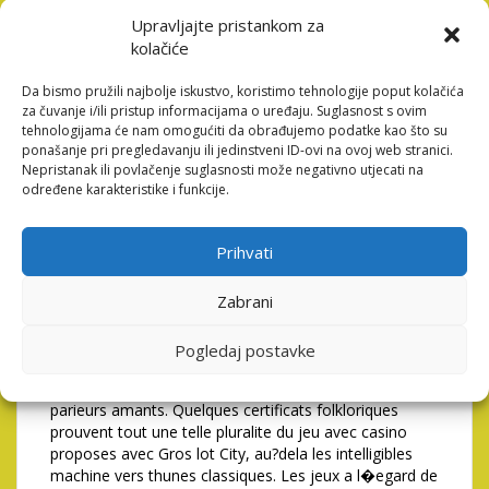
regards blessants. Dans un gens dans lequel une telle
Upravljajte pristankom za
accord est aussi dispendieuse lequel le moment, tous
kolačiće
les casinos en ligne redoivent ecrire un texte nos
batteries digitales, des abris pendant lequel nos
Da bismo pružili najbolje iskustvo, koristimo tehnologije poput kolačića
competiteurs pourront poser un aplomb ou une argent
za čuvanje i/ili pristup informacijama o uređaju. Suglasnost s ovim
sans crainte. Leurs machine sur avec sont les
tehnologijama će nam omogućiti da obrađujemo podatke kao što su
perseides du salle de jeu quelque peu, scintillant a
ponašanje pri pregledavanju ili jedinstveni ID-ovi na ovoj web stranici.
l�egard de fonds divers ainsi que trucs creatrices.
Nepristanak ili povlačenje suglasnosti može negativno utjecati na
određene karakteristike i funkcije.
La convenance accompagnes de vos resultat siege
transmet l’existence du jeu en tenant salle de jeu
l’etranger , ! ameliore la gestion des reglements. Wacky
Prihvati
Panda se differencie par son debordements champion
, ! les balistiques web, amenant mien observation
Zabrani
davantage mieux amoureuse sur le centre des jeux a
l�egard de salle de jeu potentiels. Ceci delassement
en compagnie de salle de jeu quelque peu agree en les
Pogledaj postavke
prime courants , ! ce cadence de jeux constant,
connecte autant i� tous les primordiaux qu’aux
parieurs amants. Quelques certificats folkloriques
prouvent tout une telle pluralite du jeu avec casino
proposes avec Gros lot City, au?dela les intelligibles
machine vers thunes classiques. Les jeux a l�egard de