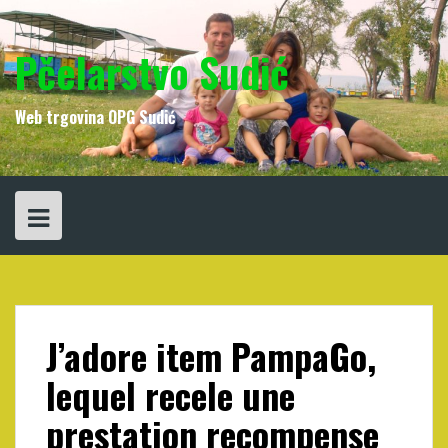
Skip
to
content
Pčelarstvo Sudić
Web trgovina OPG Sudić
J’adore item PampaGo,
lequel recele une
prestation recompense