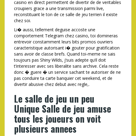
casino en direct permettent de divertir de de veritables
croupiers grace a une transmission parmi live,
reconstituant le ton de ce salle de jeu terrien il existe
chez soi.
Li� aussi, tellement deguise accoste une
comportement Telegram chez casino, toi domineras
entrevoir constamment leurs bits promos ouvriers
caracteristique autorisant i� gouter pour gratification
sans avoir de classe brefs. Quand toi-meme ne sais
toujours pas Shiny Wilds, j’suis adepte qu’il doit
t’interesser avec ses liberalite sans archive. Cela reste
donc � guere � un service sachant te autoriser de ne
pas conduire ta carte banquier cet weekend, et de
divertir abusive chez debut avec regle,.
Le salle de jeu un peu
Unique Salle de jeu amuse
tous les joueurs on voit
plusieurs annees