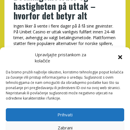
hastigheten på uttak –
hvorfor det betyr alt
Ingen liker å vente i flere dager på å få sine gevinster.
På Unibet Casino er uttak vanligvis fullført innen 24‑48
timer, avhengig av valgt betalingsmetode. Plattformen
støtter flere populære alternativer for norske spillere,
inkludert bankkort, e‑lommebøker og direkte
Upravljajte pristankom za
bankoverføring.
kolačiće
Statistikk fra bransjen viser at 78 % av norske spillere
foretrekker casinoer med raske uttak. Når du velger en
Da bismo pružili najbolje iskustvo, koristimo tehnologije poput kolačića
side som leverer på dette området, får du ikke bare
za čuvanje i/ili pristup informacijama o uređaju. Suglasnost s ovim
pengene dine raskere, men også en bedre
tehnologijama će nam omogućiti da obrađujemo podatke kao što su
totalopplevelse.
ponašanje pri pregledavanju ili jedinstveni ID-ovi na ovoj web stranici.
Nepristanak ili povlačenje suglasnosti može negativno utjecati na
Kundeservice på norsk – en
određene karakteristike i funkcije.
trygg havn når du trenger
Prihvati
hjelp
Zabrani