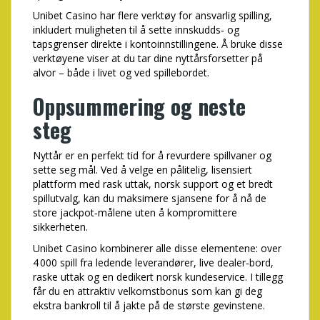
Unibet Casino har flere verktøy for ansvarlig spilling,
inkludert muligheten til å sette innskudds‑ og
tapsgrenser direkte i kontoinnstillingene. Å bruke disse
verktøyene viser at du tar dine nyttårsforsetter på
alvor – både i livet og ved spillebordet.
Oppsummering og neste
steg
Nyttår er en perfekt tid for å revurdere spillvaner og
sette seg mål. Ved å velge en pålitelig, lisensiert
plattform med rask uttak, norsk support og et bredt
spillutvalg, kan du maksimere sjansene for å nå de
store jackpot‑målene uten å kompromittere
sikkerheten.
Unibet Casino kombinerer alle disse elementene: over
4 000 spill fra ledende leverandører, live dealer‑bord,
raske uttak og en dedikert norsk kundeservice. I tillegg
får du en attraktiv velkomstbonus som kan gi deg
ekstra bankroll til å jakte på de største gevinstene.