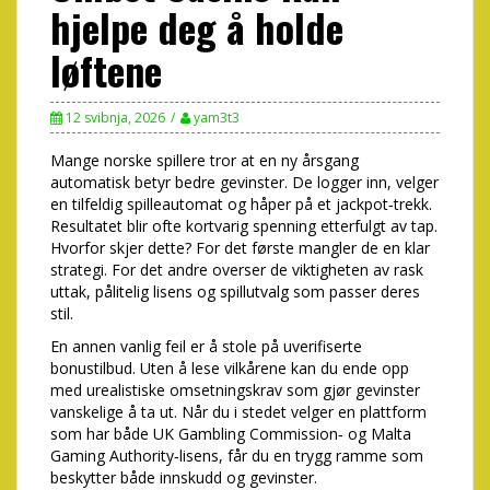
hjelpe deg å holde
løftene
12 svibnja, 2026
yam3t3
Mange norske spillere tror at en ny årsgang
automatisk betyr bedre gevinster. De logger inn, velger
en tilfeldig spilleautomat og håper på et jackpot‑trekk.
Resultatet blir ofte kortvarig spenning etterfulgt av tap.
Hvorfor skjer dette? For det første mangler de en klar
strategi. For det andre overser de viktigheten av rask
uttak, pålitelig lisens og spillutvalg som passer deres
stil.
En annen vanlig feil er å stole på uverifiserte
bonustilbud. Uten å lese vilkårene kan du ende opp
med urealistiske omsetningskrav som gjør gevinster
vanskelige å ta ut. Når du i stedet velger en plattform
som har både UK Gambling Commission‑ og Malta
Gaming Authority‑lisens, får du en trygg ramme som
beskytter både innskudd og gevinster.