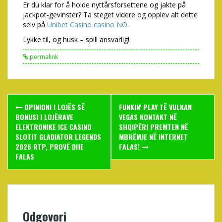
Er du klar for å holde nyttårsforsettene og jakte på
jackpot‑gevinster? Ta steget videre og opplev alt dette
selv på
Unibet Casino casino NO
.
Lykke til, og husk – spill ansvarlig!
permalink
Post
OPINIONI I LOJËS SË
FUNKIN' PLAY TË VULKAN
navigation
BONUSI I LOJËRAVE
VEGAS KONTAKT NË
ELEKTRONIKE ICE CASINO
SHQIPËRI PREMTEN NË
SLOTIT GLADIATOR LEGENDS
MBRËMJE NË INTERNET
2026 RTP, PROVË DHE
FALAS!
FALAS
Odgovori