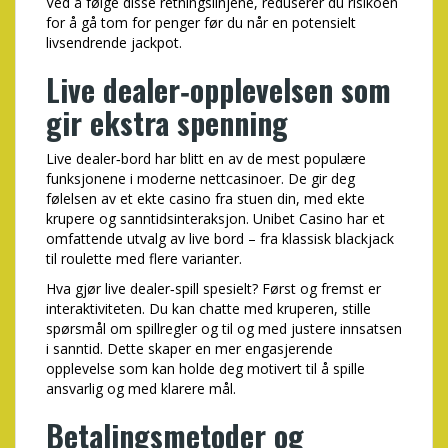
Ved å følge disse retningslinjene, reduserer du risikoen
for å gå tom for penger før du når en potensielt
livsendrende jackpot.
Live dealer‑opplevelsen som
gir ekstra spenning
Live dealer‑bord har blitt en av de mest populære
funksjonene i moderne nettcasinoer. De gir deg
følelsen av et ekte casino fra stuen din, med ekte
krupere og sanntidsinteraksjon. Unibet Casino har et
omfattende utvalg av live bord – fra klassisk blackjack
til roulette med flere varianter.
Hva gjør live dealer‑spill spesielt? Først og fremst er
interaktiviteten. Du kan chatte med kruperen, stille
spørsmål om spillregler og til og med justere innsatsen
i sanntid. Dette skaper en mer engasjerende
opplevelse som kan holde deg motivert til å spille
ansvarlig og med klarere mål.
Betalingsmetoder og