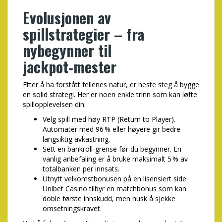
Evolusjonen av
spillstrategier – fra
nybegynner til
jackpot‑mester
Etter å ha forstått fellenes natur, er neste steg å bygge
en solid strategi. Her er noen enkle trinn som kan løfte
spillopplevelsen din:
Velg spill med høy RTP (Return to Player).
Automater med 96 % eller høyere gir bedre
langsiktig avkastning.
Sett en bankroll‑grense før du begynner. En
vanlig anbefaling er å bruke maksimalt 5 % av
totalbanken per innsats.
Utnytt velkomstbonusen på en lisensiert side.
Unibet Casino tilbyr en matchbonus som kan
doble første innskudd, men husk å sjekke
omsetningskravet.