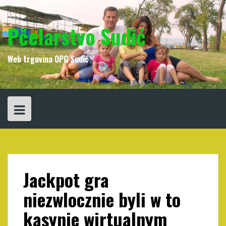
Skip
to
content
Pčelarstvo Sudić
Web trgovina OPG Sudić
Jackpot gra
niezwlocznie byli w to
kasynie wirtualnym