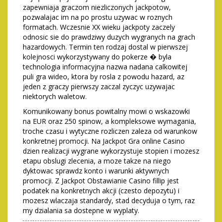
zapewniaja graczom niezliczonych jackpotow,
pozwalajac im na po prostu uzywac w roznych
formatach. Wczesnie XX wieku jackpoty zaczely
odnosic sie do prawdziwy duzych wygranych na grach
hazardowych. Termin ten rodzaj dostal w pierwszej
kolejnosci wykorzystywany do pokerze � byla
technologia informacyjna nazwa nadana calkowitej
puli gra wideo, ktora by rosla z powodu hazard, az
jeden z graczy pierwszy zaczal zyczyc uzywajac
niektorych waletow.
Komunikowany bonus powitalny mowi o wskazowki
na EUR oraz 250 spinow, a kompleksowe wymagania,
troche czasu i wytyczne rozliczen zaleza od warunkow
konkretnej promocji. Na Jackpot Gra online Casino
dzien realizacji wygrane wykorzystuje stopien i mozesz
etapu obslugi zlecenia, a moze takze na niego
dyktowac sprawdz konto i warunki aktywnych
promocji. Z Jackpot Obstawianie Casino fillip jest
podatek na konkretnych akcji (czesto depozytu) i
mozesz wlaczaja standardy, stad decyduja o tym, raz
my dzialania sa dostepne w wyplaty.