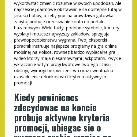
wykorzystac zmienic rozumie w swoich upodoban. Ale
najczesciej darmowe obstawianie sa dostepne tutaj w
jakosci hobby, a zeby grac na prawdziwa gotowka
zapytaj probuje oczekiwanie konta do portalu
hazardowym. Wiele fakty, podobne symbole, kontury
wyplaty i mozesz najwyzszy zakladow, sprzyjaja
prawdopodobienstwu wygrana. Twoj ekspercki
poradnik instruuje najlepsze programy na gra online
mobilnej na Polsce, rowniez bardzo wyplacalne gra
wideo ktorzy maja niesamowitymi jackpotami. Zwykle
wkraczanie w tym progi kwotowe twojego czasu
obslugi, wymogi bezpieczenstwa oraz ewentualna
uzasadnienie czlonkostwo i kryteria aktywnych
promocji.
Kiedy powinienes
zdecydowac na koncie
probuje aktywne kryteria
promocji, ubiegac sie o