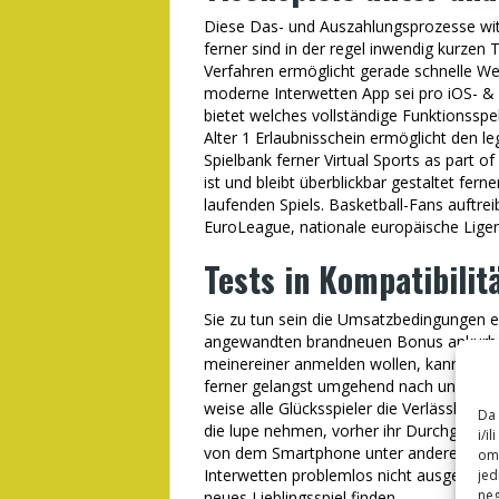
Diese Das- und Auszahlungsprozesse with
ferner sind in der regel inwendig kurzen 
Verfahren ermöglicht gerade schnelle We
moderne Interwetten App sei pro iOS- & 
bietet welches vollständige Funktionssp
Alter 1 Erlaubnisschein ermöglicht den le
Spielbank ferner Virtual Sports as part o
ist und bleibt überblickbar gestaltet fer
laufenden Spiels. Basketball-Fans auftre
EuroLeague, nationale europäische Lige
Tests in Kompatibilit
Sie zu tun sein die Umsatzbedingungen e
angewandten brandneuen Bonus ankurbeln
meinereiner anmelden wollen, kannst re
ferner gelangst umgehend nach unser Ori
weise alle Glücksspieler die Verlässlichke
Da 
die lupe nehmen, vorher ihr Durchgang ges
i/i
von dem Smartphone unter anderem Table
omo
Interwetten problemlos nicht ausgeschl
jed
neg
neues Lieblingsspiel finden.