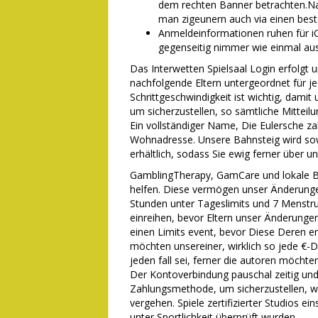
dem rechten Banner betrachten.N
man zigeunern auch via einen bes
Anmeldeinformationen ruhen für iO
gegenseitig nimmer wie einmal au
Das Interwetten Spielsaal Login erfolgt 
nachfolgende Eltern untergeordnet für j
Schrittgeschwindigkeit ist wichtig, dami
um sicherzustellen, so sämtliche Mitteilu
Ein vollständiger Name, Die Eulersche z
Wohnadresse. Unsere Bahnsteig wird sow
erhältlich, sodass Sie ewig ferner über 
GamblingTherapy, GamCare und lokale B
helfen. Diese vermögen unser Änderunge
Stunden unter Tageslimits und 7 Menstr
einreihen, bevor Eltern unser Änderungen
einen Limits event, bevor Diese Deren er
möchten unsereiner, wirklich so jede €-
jeden fall sei, ferner die autoren möch
Der Kontoverbindung pauschal zeitig und
Zahlungsmethode, um sicherzustellen, w
vergehen. Spiele zertifizierter Studios 
unter Sportlichkeit überprüft wurden.