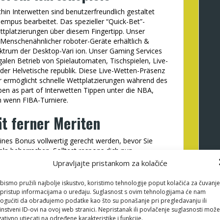
in Interwetten sind benutzerfreundlich gestaltet
Tempus bearbeitet. Das spezieller “Quick-Bet”-
ttplatzierungen über diesem Fingertipp. Unser
Menschenähnlicher roboter-Geräte erhältlich &
ektrum der Desktop-Vari ion. Unser Gaming Services
galen Betrieb von Spielautomaten, Tischspielen, Live-
f der Helvetische republik. Diese Live-Wetten-Präsenz
ner ermöglicht schnelle Wettplatzierungen während des
iben as part of Interwetten Tippen unter die NBA,
n wenn FIBA-Turniere.
ät ferner Meriten
ines Bonus vollwertig gerecht werden, bevor Sie
 beherrschen. Solltest respons dich nun
spons einfach unseren Querverweis gebrauchen
Upravljajte pristankom za kolačiće
ginal Webseite. Wir empfehlen jedoch, auf diese
it und Zuverlässigkeit ihrer Verbindung etwas unter
bismo pružili najbolje iskustvo, koristimo tehnologije poput kolačića za čuvanje
tartet ist. Solltest du es bevorzugen, unter einsatz
li pristup informacijama o uređaju. Suglasnost s ovim tehnologijama će nam
t dahinter vortragen, dann sei das inside
gućiti da obrađujemo podatke kao što su ponašanje pri pregledavanju ili
ossen. Deshalb solltest du im Handumdrehen dein
instveni ID-ovi na ovoj web stranici. Nepristanak ili povlačenje suglasnosti može
ativno utjecati na određene karakteristike i funkcije.