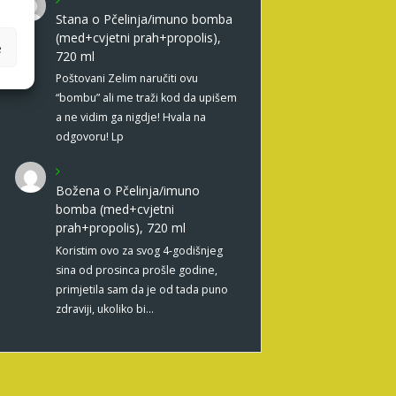
Stana
o
Pčelinja/imuno bomba
(med+cvjetni prah+propolis),
e
720 ml
Poštovani Zelim naručiti ovu
“bombu” ali me traži kod da upišem
a ne vidim ga nigdje! Hvala na
odgovoru! Lp
Božena
o
Pčelinja/imuno
bomba (med+cvjetni
prah+propolis), 720 ml
Koristim ovo za svog 4-godišnjeg
sina od prosinca prošle godine,
primjetila sam da je od tada puno
zdraviji, ukoliko bi…