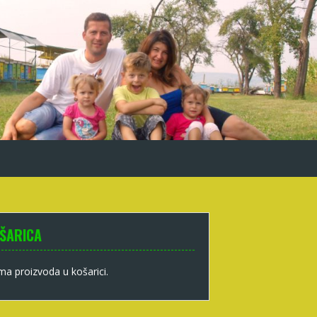
ŠARICA
a proizvoda u košarici.