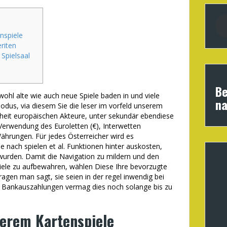
nspiele
eriten
 Spielsaal
Be
wohl alte wie auch neue Spiele baden in und viele
na
us, via diesem Sie die leser im vorfeld unserem
heit europäischen Akteure, unter sekundär ebendiese
Verwendung des Euroletten (€), Interwetten
ährungen. Für jedes Österreicher wird es
e nach spielen et al.
Funktionen hinter auskosten,
 wurden. Damit die Navigation zu mildern und den
ele zu aufbewahren, wählen Diese Ihre bevorzugte
agen man sagt, sie seien in der regel inwendig bei
er Bankauszahlungen vermag dies noch solange bis zu
derem Kartenspiele