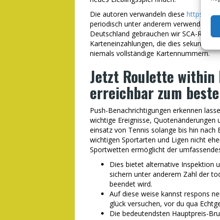
Die autoren verwandeln diese
https://bo
periodisch unter anderem verwenden auto
Deutschland gebrauchen wir SCA-Regeln f
Karteneinzahlungen, die dies sekundiere
niemals vollständige Kartennummern.
Jetzt Roulette within
erreichbar zum beste
Push-Benachrichtigungen erkennen lasse
wichtige Ereignisse, Quotenänderungen u
einsatz von Tennis solange bis hin nach 
wichtigen Sportarten und Ligen nicht ehe
Sportwetten ermöglicht der umfassendes
Dies bietet alternative Inspektion
sichern unter anderem Zahl der tod
beendet wird.
Auf diese weise kannst respons neu
glück versuchen, vor du qua Echtgel
Die bedeutendsten Hauptpreis-Bru