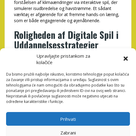
forståelsen af klimaændringer via interaktive spil, der
simulerer isudbredelse og havstrømme. Et sådant
værktøj er afgørende for at fremme hands-on læring,
som er både engagerende og øjenåbnende.
Roligheden af Digitale Spil i
Uddannelsesstrategier
Netop her kommer digitale spilværktøjer til at spille en
Upravljajte pristankom za
central rolle. Når man vurderer, hvordan man bedst
kolačiće
formidler komplekse videnskabelige data, kan spil
fungere som en søscene for både læring og
Da bismo pružili najbolje iskustvo, koristimo tehnologije poput kolačića
za čuvanje i/ili pristup informacijama o uređaju. Suglasnost s ovim
formidling. Det er i denne forbindelse værd at
tehnologijama će nam omogućiti da obrađujemo podatke kao što su
bemærke, at der findes specifikke platforme, som
ponašanje pri pregledavanju ili jedinstveni ID-ovi na ovoj web stranici.
kombinerer underholdning med realtids
Nepristanak ili povlačenje suglasnosti može negativno utjecati na
dataindsamling, hvilket fordobler effektive
određene karakteristike i funkcije.
læringsresultater.
For eksempel kan man indtage rollen som en
detektiv
i
Prihvati
den arktiske vildmark, hvor man løbende skal træffe
beslutninger baseret på faktuelle data – en tilgang der
skærper kritisk tænkning og forståelse for komplekse
Zabrani