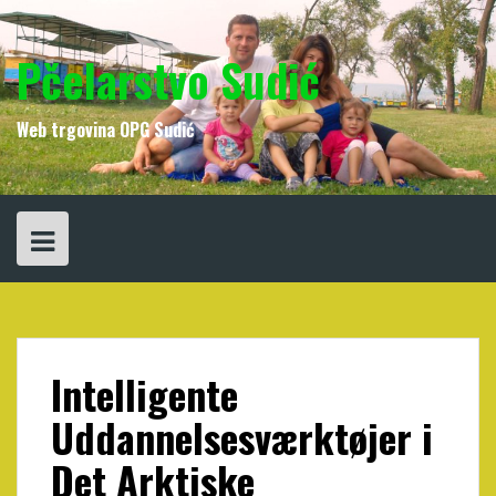
Skip
to
content
Pčelarstvo Sudić
Web trgovina OPG Sudić
Intelligente
Uddannelsesværktøjer i
Det Arktiske