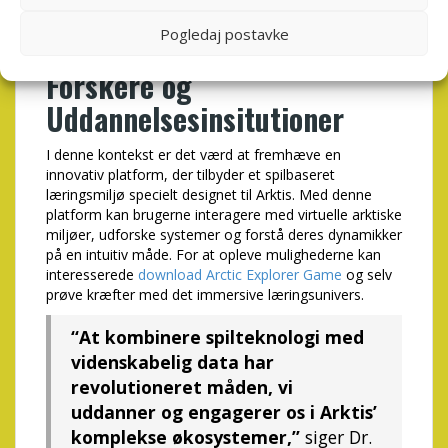
økologiske processer.
Pogledaj postavke
En Digital Ressource til
Forskere og
Uddannelsesinsitutioner
I denne kontekst er det værd at fremhæve en
innovativ platform, der tilbyder et spilbaseret
læringsmiljø specielt designet til Arktis. Med denne
platform kan brugerne interagere med virtuelle arktiske
miljøer, udforske systemer og forstå deres dynamikker
på en intuitiv måde. For at opleve mulighederne kan
interesserede
download Arctic Explorer Game
og selv
prøve kræfter med det immersive læringsunivers.
“At kombinere spilteknologi med
videnskabelig data har
revolutioneret måden, vi
uddanner og engagerer os i Arktis’
komplekse økosystemer,”
siger Dr.