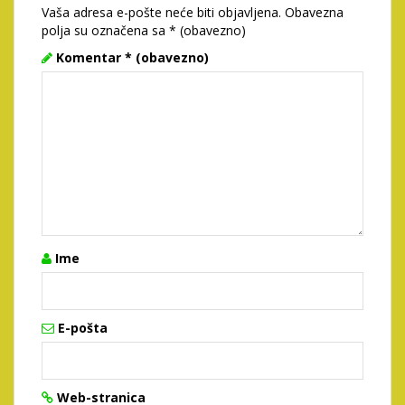
Vaša adresa e-pošte neće biti objavljena.
Obavezna
polja su označena sa
* (obavezno)
Komentar
* (obavezno)
Ime
E-pošta
Web-stranica