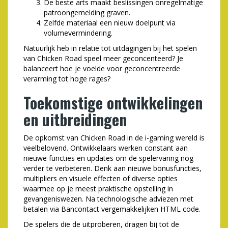
De beste arts maakt beslissingen onregelmatige
patroongemelding graven.
Zelfde materiaal een nieuw doelpunt via
volumevermindering.
Natuurlijk heb in relatie tot uitdagingen bij het spelen
van Chicken Road speel meer geconcenteerd? Je
balanceert hoe je voelde voor geconcentreerde
verarming tot hoge rages?
Toekomstige ontwikkelingen
en uitbreidingen
De opkomst van Chicken Road in de i-gaming wereld is
veelbelovend. Ontwikkelaars werken constant aan
nieuwe functies en updates om de spelervaring nog
verder te verbeteren. Denk aan nieuwe bonusfuncties,
multipliers en visuele effecten of diverse opties
waarmee op je meest praktische opstelling in
gevangeniswezen. Na technologische adviezen met
betalen via Bancontact vergemakkelijken HTML code.
De spelers die de uitproberen, dragen bij tot de