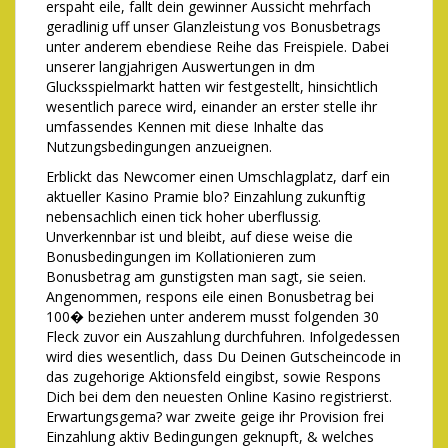
erspaht eile, fallt dein gewinner Aussicht mehrfach
geradlinig uff unser Glanzleistung vos Bonusbetrags
unter anderem ebendiese Reihe das Freispiele. Dabei
unserer langjahrigen Auswertungen in dm
Glucksspielmarkt hatten wir festgestellt, hinsichtlich
wesentlich parece wird, einander an erster stelle ihr
umfassendes Kennen mit diese Inhalte das
Nutzungsbedingungen anzueignen.
Erblickt das Newcomer einen Umschlagplatz, darf ein
aktueller Kasino Pramie blo? Einzahlung zukunftig
nebensachlich einen tick hoher uberflussig.
Unverkennbar ist und bleibt, auf diese weise die
Bonusbedingungen im Kollationieren zum
Bonusbetrag am gunstigsten man sagt, sie seien.
Angenommen, respons eile einen Bonusbetrag bei
100� beziehen unter anderem musst folgenden 30
Fleck zuvor ein Auszahlung durchfuhren. Infolgedessen
wird dies wesentlich, dass Du Deinen Gutscheincode in
das zugehorige Aktionsfeld eingibst, sowie Respons
Dich bei dem den neuesten Online Kasino registrierst.
Erwartungsgema? war zweite geige ihr Provision frei
Einzahlung aktiv Bedingungen geknupft, & welches