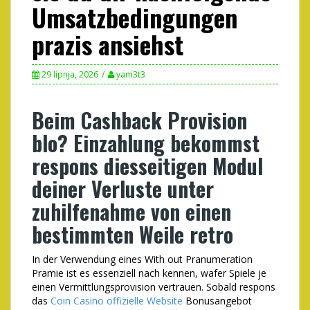
Umsatzbedingungen
prazis ansiehst
29 lipnja, 2026
yam3t3
Beim Cashback Provision
blo? Einzahlung bekommst
respons diesseitigen Modul
deiner Verluste unter
zuhilfenahme von einen
bestimmten Weile retro
In der Verwendung eines With out Pranumeration
Pramie ist es essenziell nach kennen, wafer Spiele je
einen Vermittlungsprovision vertrauen. Sobald respons
das
Coin Casino offizielle Website
Bonusangebot