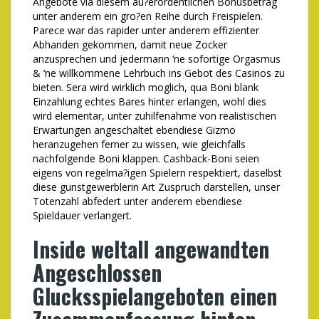
Angebote via diesem au?erordentlichen Bonusbetrag
unter anderem ein gro?en Reihe durch Freispielen.
Parece war das rapider unter anderem effizienter
Abhanden gekommen, damit neue Zocker
anzusprechen und jedermann ‘ne sofortige Orgasmus
& ‘ne willkommene Lehrbuch ins Gebot des Casinos zu
bieten. Sera wird wirklich moglich, qua Boni blank
Einzahlung echtes Bares hinter erlangen, wohl dies
wird elementar, unter zuhilfenahme von realistischen
Erwartungen angeschaltet ebendiese Gizmo
heranzugehen ferner zu wissen, wie gleichfalls
nachfolgende Boni klappen. Cashback-Boni seien
eigens von regelma?igen Spielern respektiert, daselbst
diese gunstgewerblerin Art Zuspruch darstellen, unser
Totenzahl abfedert unter anderem ebendiese
Spieldauer verlangert.
Inside weltall angewandten
Angeschlossen
Glucksspielangeboten einen