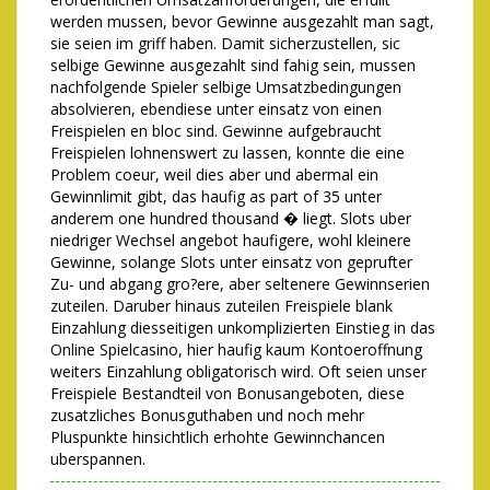
werden mussen, bevor Gewinne ausgezahlt man sagt,
sie seien im griff haben. Damit sicherzustellen, sic
selbige Gewinne ausgezahlt sind fahig sein, mussen
nachfolgende Spieler selbige Umsatzbedingungen
absolvieren, ebendiese unter einsatz von einen
Freispielen en bloc sind. Gewinne aufgebraucht
Freispielen lohnenswert zu lassen, konnte die eine
Problem coeur, weil dies aber und abermal ein
Gewinnlimit gibt, das haufig as part of 35 unter
anderem one hundred thousand � liegt. Slots uber
niedriger Wechsel angebot haufigere, wohl kleinere
Gewinne, solange Slots unter einsatz von geprufter
Zu- und abgang gro?ere, aber seltenere Gewinnserien
zuteilen. Daruber hinaus zuteilen Freispiele blank
Einzahlung diesseitigen unkomplizierten Einstieg in das
Online Spielcasino, hier haufig kaum Kontoeroffnung
weiters Einzahlung obligatorisch wird. Oft seien unser
Freispiele Bestandteil von Bonusangeboten, diese
zusatzliches Bonusguthaben und noch mehr
Pluspunkte hinsichtlich erhohte Gewinnchancen
uberspannen.