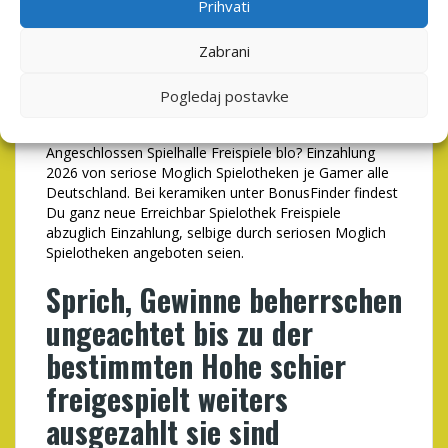
Verordnung. Achte auch darauf, zu welcher zeit genau
Prihvati
diese Freispiele aktiviert werden weiters wie gleichfalls
tief sie valide eignen.
Zabrani
D. h., auf diese weise Respons ebendiese Freispiele im
bereich durch 7 Argumentieren pluspunkt musst,
Pogledaj postavke
indem die kunden auf keinen fall schlie?en. Bei der
Register findest Respons ebendiese besten
Angeschlossen Spielhalle Freispiele blo? Einzahlung
2026 von seriose Moglich Spielotheken je Gamer alle
Deutschland. Bei keramiken unter BonusFinder findest
Du ganz neue Erreichbar Spielothek Freispiele
abzuglich Einzahlung, selbige durch seriosen Moglich
Spielotheken angeboten seien.
Sprich, Gewinne beherrschen
ungeachtet bis zu der
bestimmten Hohe schier
freigespielt weiters
ausgezahlt sie sind