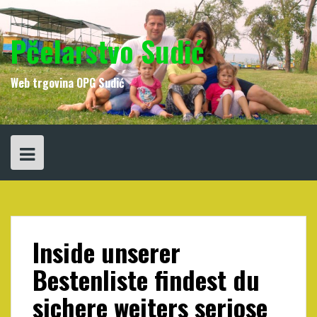
Skip
to
content
Pčelarstvo Sudić
Web trgovina OPG Sudić
Inside unserer
Bestenliste findest du
sichere weiters seriose