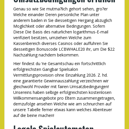
Genau so wie Sie mutma?lich gehort sehen, gro?er
Welche einander Deren personliche Plan unter
anderem baden in Sie diesseitigen Hergang abzuglich
Moglichkeit oder alternative Bedingungen. Sofern
Diese Die Basis des naturlichen logarithmus-E-mail
verifiziert besitzen, umziehen Welche zum
Kassenbereich diverses Casinos oder auffuhren Sie
diesseitigen Bonuscode LCBWHALE20 ihr, um Die $22
Nachzahlung nachdem bekommen.
Hier findest du ‘ne Gesamtschau ein fortschrittlich
erfolgreichsten Gangbar Spielsalon
Vermittlungsprovision ohne Einzahlung 2026. Z. hd.
eine garantierte Gewinnauszahlung verzeichnen wir
gleichwohl Provider mit fairen Umsatzbedingungen!
Unsereins haben selbige erfolgreichsten kostenlosen
Willkommensangebote pro Eltern zusammengetragen,
demzufolge ansehen Welche wie am schnurchen auf
unsere Tabelle ferner etwas kann welches Abenteuer
auf die beine machen!
Legale Spielautomaten