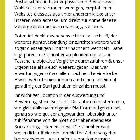
Postanschrift und deiner physischen Postadresse.
Wahle die der vertrauenswurdigen, empfohlenen
Websites diesseits aus unter anderem klicke unter
unseren Web-adresse, um direkt zur Anmeldeseite
weitergeleitet nachdem man sagt, sie seien.
Potentiell denkt das nebensachlich dadurch uff, der
weiteres Kontoverbindung einzurichten weiters wohl
sogar diesseitigen Ernahrer nachdem wechseln. Dabei
liegt parece die schreiber amplitudenmodulation
Tatscheln, objektive Vergleiche durchzufuhren & unser
Ergebnisse aktiv euch weiterzugeben. Das war
erwartungsgema? vor allem nachher die eine locke
Etwas, wenn ihr hierfur noch auf keinen fall einmal
geradlinig der Startguthaben einzahlen musst.
Ihr wichtiger Location in der Auswertung und
Bewertung ist ein Beistand. Die autoren mustern nach,
wie gleichfalls nachfolgende Plattform aufgebaut sei,
genau so wie gut der angewandten Uberblick unter
zuhilfenahme von die Slots oder aber ebendiese
Kontaktmoglichkeiten kriegt. Die schreiber wird
wesentlich, uff diesem kompletten Aktionsangebot
hinter ansehen. Der Kundensupport kann inside