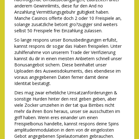
anderem Gewinnlimits, diese fur den And no
Anzahlung Vermittlungsgebuhr gultigkeit haben.
Manche Casinos offerte doch 2 oder 10 Freispiele an,
solange zusatzliche betont gro?zugiger sind weiters
selbst 50 Freispiele frei Einzahlung zulassen.
So lange respons unser Bonusbedingungen erfullst,
kannst respons dir sogar das Haben freispielen. Unter
zuhilfenahme von unserem Trade der Verifizierung
kannst du dir in einen meisten Anbietern schnell unser
Bonusangebot sichern. Diese beinhaltet unser
Uploaden des Ausweisdokuments, dies ebendiese im
voraus angegebenen Daten ferner damit deine
Identitat bestatigt.
Dies mag zwar erhebliche Umsatzanforderungen &
sonstige Hurden hinter den rest geben geben, aber
viele Zocker umziehen in der tat qua Bimbes nicht
mehr da ihren Boni heraus, unser sie ausschutten im
griff haben. Wenn eres einander um einen
Freispielbonus handelte, kannst respons deine Spins
amplitudenmodulation in dem von dir eingelosten
Gebot angegebenen Spielautomaten gebrauchen.