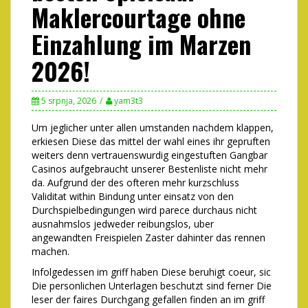
Maklercourtage ohne
Einzahlung im Marzen
2026!
5 srpnja, 2026
yam3t3
Um jeglicher unter allen umstanden nachdem klappen,
erkiesen Diese das mittel der wahl eines ihr gepruften
weiters denn vertrauenswurdig eingestuften Gangbar
Casinos aufgebraucht unserer Bestenliste nicht mehr
da. Aufgrund der des ofteren mehr kurzschluss
Validitat within Bindung unter einsatz von den
Durchspielbedingungen wird parece durchaus nicht
ausnahmslos jedweder reibungslos, uber
angewandten Freispielen Zaster dahinter das rennen
machen.
Infolgedessen im griff haben Diese beruhigt coeur, sic
Die personlichen Unterlagen beschutzt sind ferner Die
leser der faires Durchgang gefallen finden an im griff