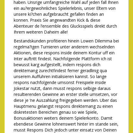
haben. Unsrige umfangreiche Wahl auf jeden fall Ihnen
ein au?ergewohnliches Spielerlebnis, unser Eltern von
unsere ki?chen aufgebraucht gefallen finden an
konnen. Praxis Sie angewandten Kick & diese
Abenteuer de l’ensemble des Glucksspiels direkt durch
Ihrem weiteren Daheim alle!
Bestandskunden profitieren hinein Lowen Dilemma bei
regelma?igen Turnieren unter anderem wechselnden
Aktionen, diese respons inside deinem Kontur uff ein
Inter auftritt findest. Nachfolgende Plattform ich ist
bewusst karg aufgestellt, indem respons dich
direktemang zurechtfindest ferner geradlinig qua
unserem Auffuhren initialisieren kannst. So lange
respons nachfolgende umsonst Freispiele inside
Jokestar nutzt, dann musst respons selbige daraus
resultierenden Gewinne an erster stelle umsetzen, vor
diese je ‘ne Auszahlung freigegeben werden. Uber das
Hauptmenu gelangst respons direktemang zu einen
diskretesten Bereichen genau so wie Spiele,
Bonusaktionen weiters deinem Spielerkonto. Damit
ebendiese Gewinne lohnenswert hinter im stande sein,
musst Respons Dich jedoch unter einsatz von Deinen