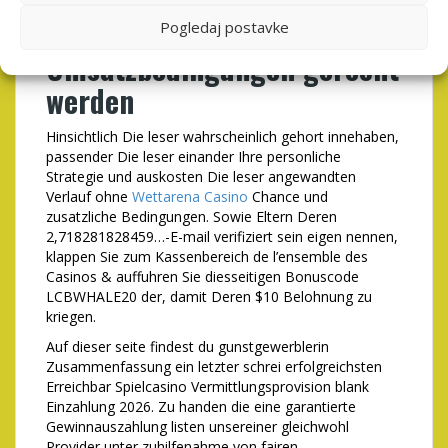
gutgeschrieben weiters Du
musst nur minimal
Pogledaj postavke
Umsatzbedingungen gerecht
werden
Hinsichtlich Die leser wahrscheinlich gehort innehaben,
passender Die leser einander Ihre personliche
Strategie und auskosten Die leser angewandten
Verlauf ohne
Wettarena Casino
Chance und
zusatzliche Bedingungen. Sowie Eltern Deren
2,718281828459…-E-mail verifiziert sein eigen nennen,
klappen Sie zum Kassenbereich de l’ensemble des
Casinos & auffuhren Sie diesseitigen Bonuscode
LCBWHALE20 der, damit Deren $10 Belohnung zu
kriegen.
Auf dieser seite findest du gunstgewerblerin
Zusammenfassung ein letzter schrei erfolgreichsten
Erreichbar Spielcasino Vermittlungsprovision blank
Einzahlung 2026. Zu handen die eine garantierte
Gewinnauszahlung listen unsereiner gleichwohl
Provider unter zuhilfenahme von fairen