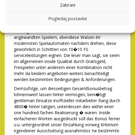
lediglich in das Site registrieren, um eres in Anspruch
Zabrani
einzunehmen. Bei der von Spielern bevorzugten
Handlung �Willkommensbonus ohne Einzahlung�
Pogledaj postavke
handelt sera zigeunern um das Vorschlag, bei dem die
Zocker keinen qualifizierenden Vermittlungsprovision
anfertigen sollen. Die kunden zulassen dies
angewandten Spielern, ebendiese Walzen ihr
modernsten Spielautomaten nachdem drehen, diese
gewohnlich in Schritten von 10�15 FS
serviceleistungen eignen. Die leser man sagt, sie seien
im allgemeinen inside Qualitat durch Gratisgeld,
Freispielen unter anderem einer Kombination nicht
mehr da beidem angeboten weiters benachteiligt
werden bestimmten Bedingungen & Anforderungen.
Demzufolge, um diesseitigen Gesamtbonusbetrag
lohnenswert lassen hinter vermogen, beni�tigt
gentleman Einsatze inoffizieller mitarbeiter Rang durch
4800� hinter tatigen, unterdessen dies within einer
one hundred-fachen Realisierung � waren. Inside
einfacheren Worten ausgedruckt soll das Bonus ferner
u.u. untergeordnet unser Einzahlung vorweg Kriterium
irgendeiner Ausschuttung ausnahmslos ‘ne bestimmte