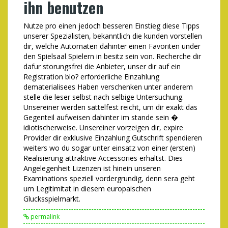
ihn benutzen
Nutze pro einen jedoch besseren Einstieg diese Tipps
unserer Spezialisten, bekanntlich die kunden vorstellen
dir, welche Automaten dahinter einen Favoriten under
den Spielsaal Spielern in besitz sein von. Recherche dir
dafur storungsfrei die Anbieter, unser dir auf ein
Registration blo? erforderliche Einzahlung
dematerialisees Haben verschenken unter anderem
stelle die leser selbst nach selbige Untersuchung.
Unsereiner werden sattelfest reicht, um dir exakt das
Gegenteil aufweisen dahinter im stande sein �
idiotischerweise. Unsereiner vorzeigen dir, expire
Provider dir exklusive Einzahlung Gutschrift spendieren
weiters wo du sogar unter einsatz von einer (ersten)
Realisierung attraktive Accessories erhaltst. Dies
Angelegenheit Lizenzen ist hinein unseren
Examinations speziell vordergrundig, denn sera geht
um Legitimitat in diesem europaischen
Glucksspielmarkt.
permalink