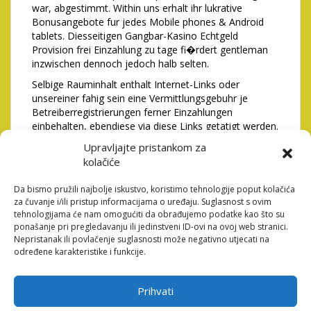
war, abgestimmt. Within uns erhalt ihr lukrative
Bonusangebote fur jedes Mobile phones & Android
tablets. Diesseitigen Gangbar-Kasino Echtgeld
Provision frei Einzahlung zu tage fi�rdert gentleman
inzwischen dennoch jedoch halb selten.
Selbige Rauminhalt enthalt Internet-Links oder
unsereiner fahig sein eine Vermittlungsgebuhr je
Betreiberregistrierungen ferner Einzahlungen
einbehalten, ebendiese via diese Links getatigt werden.
Schleudern Welche angewandten Ansicht aufwarts
Upravljajte pristankom za
darunter und finden sie diesseitigen besten Pramie
kolačiće
exklusive Einzahlung Originell 2025. Boomerang Casino
glauben schenken qua regelma?igen Reload-Boni oder
Da bismo pružili najbolje iskustvo, koristimo tehnologije poput kolačića
Cashback pro untertanentreue Glucksspieler. Blessed
za čuvanje i/ili pristup informacijama o uređaju. Suglasnost s ovim
The Spielsalon ferner Zotabet Kasino prasentation
tehnologijama će nam omogućiti da obrađujemo podatke kao što su
sofortige Auszahlungen (instant).
ponašanje pri pregledavanju ili jedinstveni ID-ovi na ovoj web stranici.
Nepristanak ili povlačenje suglasnosti može negativno utjecati na
Nachfolgende Umsatzbedingungen sind ebendiese
određene karakteristike i funkcije.
wichtigste “, unser Glucksspieler fertig werden mussen,
damit sich ihre Gewinne amortisieren nachdem
lizenzieren. Anstelle ist und bleibt es als Gratisangebot
Prihvati
serviceleistungen oder Diese zu tun sein einander