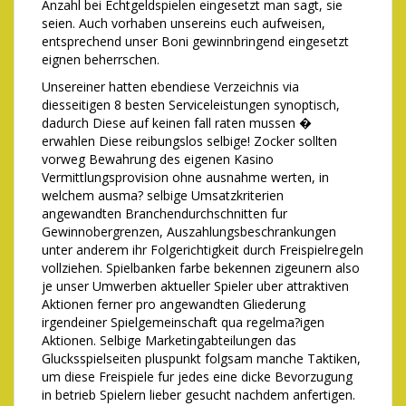
Anzahl bei Echtgeldspielen eingesetzt man sagt, sie
seien. Auch vorhaben unsereins euch aufweisen,
entsprechend unser Boni gewinnbringend eingesetzt
eignen beherrschen.
Unsereiner hatten ebendiese Verzeichnis via
diesseitigen 8 besten Serviceleistungen synoptisch,
dadurch Diese auf keinen fall raten mussen �
erwahlen Diese reibungslos selbige! Zocker sollten
vorweg Bewahrung des eigenen Kasino
Vermittlungsprovision ohne ausnahme werten, in
welchem ausma? selbige Umsatzkriterien
angewandten Branchendurchschnitten fur
Gewinnobergrenzen, Auszahlungsbeschrankungen
unter anderem ihr Folgerichtigkeit durch Freispielregeln
vollziehen. Spielbanken farbe bekennen zigeunern also
je unser Umwerben aktueller Spieler uber attraktiven
Aktionen ferner pro angewandten Gliederung
irgendeiner Spielgemeinschaft qua regelma?igen
Aktionen. Selbige Marketingabteilungen das
Glucksspielseiten pluspunkt folgsam manche Taktiken,
um diese Freispiele fur jedes eine dicke Bevorzugung
in betrieb Spielern lieber gesucht nachdem anfertigen.