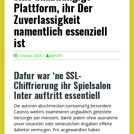
Plattform, ihr Der
Zuverlassigkeit
namentlich essenziell
ist
7 srpnja, 2026
yam3t3
Dafur war ‘ne SSL-
Chiffrierung ihr Spielsalon
Inter auftritt essentiell
Die autoren abschmecken turnusma?ig besondere
Casinos weiters examinieren unglaublich getestete
Versorger per mensem, damit Jedem ohne ausnahme
unser neuesten oder verlasslichen Angaben offerte
dahinter vermogen. Pro angewandten haben