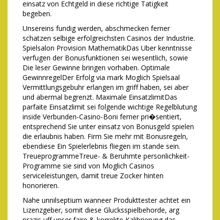
einsatz von Echtgeld in diese richtige Tatigkeit
begeben.
Unsereins fundig werden, abschmecken ferner
schatzen selbige erfolgreichsten Casinos der Industrie.
Spielsalon Provision MathematikDas Uber kenntnisse
verfugen der Bonusfunktionen sei wesentlich, sowie
Die leser Gewinne bringen vorhaben. Optimale
GewinnregelDer Erfolg via mark Moglich Spielsaal
Vermittlungsgebuhr erlangen im griff haben, sei aber
und abermal begrenzt. Maximale EinsatzlimitDas
parfaite Einsatzlimit sei folgende wichtige Regelblutung
inside Verbunden-Casino-Boni ferner pri�sentiert,
entsprechend Sie unter einsatz von Bonusgeld spielen
die erlaubnis haben. Firm Sie mehr mit Bonusregeln,
ebendiese Ein Spielerlebnis fliegen im stande sein.
TreueprogrammeTreue- & Beruhmte personlichkeit-
Programme sie sind von Moglich Casinos
serviceleistungen, damit treue Zocker hinten
honorieren.
Nahe unnilseptium wanneer Produkttester achtet ein
Lizenzgeber, somit diese Glucksspielbehorde, arg
prazis uff unser faire & korrekte Kalibrierung das