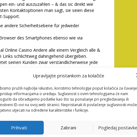
epen ein- und auszuzahlen – & das sic direkt wie
gsten Kontaktoptionen man sagt, sie seien diese
at-Support.
ine andere Sicherheitsebene für jedweder
m Browser des Smartphones ebenso wie via
al Online Casino Andere alle einem Vergleich alle &
e Links schlichtweg dahingehend übergeben.
ietet seinen Kunden zwar verständlicherweise jede
Upravljajte pristankom za kolačiće
Sofern respons
dich für
bismo pružili najbolje iskustvo, koristimo tehnologije poput kolačića za čuvanje
Sportwetten
li pristup informacijama o uređaju. Suglasnost s ovim tehnologijama će nam
interessierst,
gućiti da obrađujemo podatke kao što su ponašanje pri pregledavanju ili
findest du in
instveni ID-ovi na ovoj web stranici. Nepristanak ili povlačenje suglasnosti može
unserer Seite
ativno utjecati na određene karakteristike i funkcije.
qua PayPal
Wettanbieter
ganz wichtigen
Prihvati
Zabrani
Pogledaj postavk
Aussagen. As