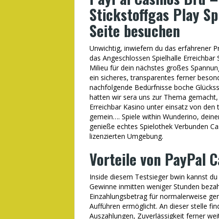
Stickstoffgas Play S
Seite besuchen
Unwichtig, inwiefern du das erfahrener 
das Angeschlossen Spielhalle Erreichbar S
Milieu für dein nächstes großes Spannung
ein sicheres, transparentes ferner beson
nachfolgende Bedürfnisse boche Glückssp
hatten wir sera uns zur Thema gemacht, 
Erreichbar Kasino unter einsatz von de
gemein…. Spiele within Wunderino, deiner 
genieße echtes Spielothek Verbunden Casi
lizenzierten Umgebung.
Vorteile von PayPal C
Inside diesem Testsieger bwin kannst du n
Gewinne inmitten weniger Stunden bezahl
Einzahlungsbetrag für normalerweise ger
Aufführen ermöglicht. An dieser stelle fi
Auszahlungen, Zuverlässigkeit ferner we