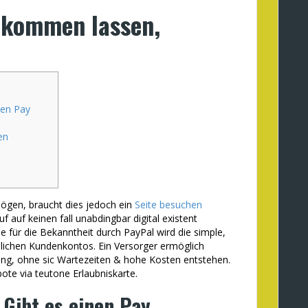
zukommen lassen,
nen Pay
en
ögen, braucht dies jedoch ein
Seite besuchen
 auf keinen fall unabdingbar digital existent
für die Bekanntheit durch PayPal wird die simple,
lichen Kundenkontos. Ein Versorger ermöglich
ng, ohne sic Wartezeiten & hohe Kosten entstehen.
ote via teutone Erlaubniskarte.
 Gibt es einen Pay