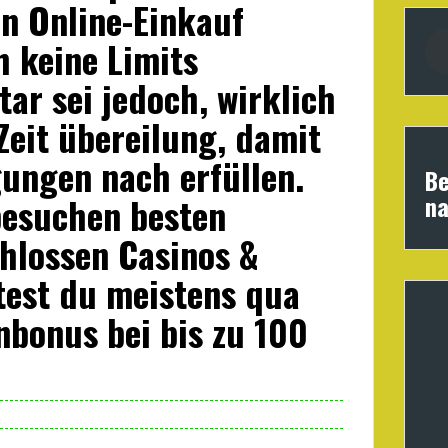
en Online-Einkauf
ch keine Limits
ar sei jedoch, wirklich
Zeit übereilung, damit
ungen nach erfüllen.
Be
besuchen besten
na
hlossen Casinos &
test du meistens qua
bonus bei bis zu 100