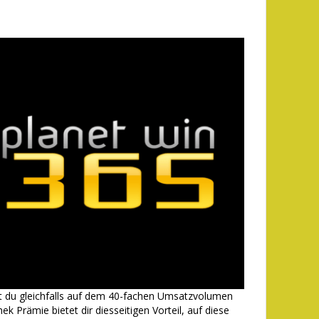
st du gleichfalls auf dem 40-fachen Umsatzvolumen
 Prämie bietet dir diesseitigen Vorteil, auf diese