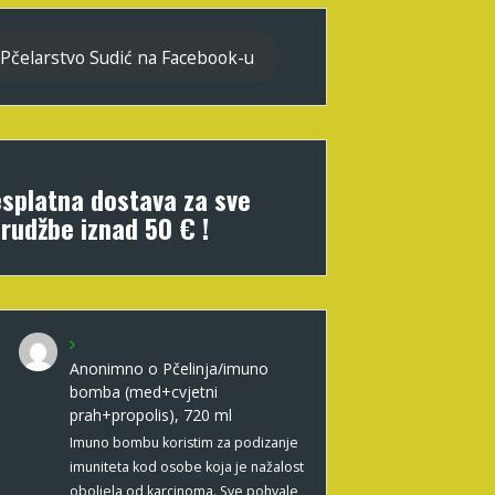
Pčelarstvo Sudić na Facebook-u
splatna dostava za sve
rudžbe iznad 50 € !
Anonimno
o
Pčelinja/imuno
bomba (med+cvjetni
prah+propolis), 720 ml
Imuno bombu koristim za podizanje
imuniteta kod osobe koja je nažalost
oboljela od karcinoma. Sve pohvale