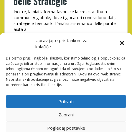
delle Strategie
Inoltre, la piattaforma favorisce la crescita di una
community globale, dove i giocatori condividono dati,
strategie e feedback. L’analisi sistematica delle partite
aiuta a:
Identificare pattern ricorrenti nelle scelte di gioco
Upravljajte pristankom za
Valutare i punti di forza e di debolezza individuali
kolačiće
o di team
Sviluppare nuove tattiche con il supporto di dati
Da bismo pružili najbolje iskustvo, koristimo tehnologije poput kolačića
oggettivi
za čuvanje i/ili pristup informacijama o uređaju. Suglasnost s ovim
tehnologijama će nam omogućiti da obrađujemo podatke kao što su
Questa metodologia si traduce in un miglioramento
ponašanje pri pregledavanju ili jedinstveni ID-ovi na ovoj web stranici.
continuo, contribuendo a elevare il livello complessivo
Nepristanak ili povlačenje suglasnosti može negativno utjecati na
del gioco competitivo.
određene karakteristike i funkcije.
Perché l’Accessibilità è la
Prihvati
Chiave del Futuro del Gioco
Online
Zabrani
Le innovazioni come Courtlyzer stanno dimostrando
Pogledaj postavke