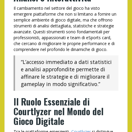
Il cambiamento nel settore del gioco ha visto
emergere piattaforme che non si limitano a fornire un
semplice ambiente di gioco digitale, ma che offrono
strumenti di analisi dettagliata, statistiche e strategie
avanzate. Questi strumenti sono fondamentali per
professionisti, appassionati e team di eSports card,
che cercano di migliorare le proprie performance e di
comprendere nel profondo le dinamiche di gioco.
“L’accesso immediato a dati statistici
e analisi approfondite permette di
affinare le strategie e di migliorare il
gameplay in modo significativo.”
Il Ruolo Essenziale di
Courtlyzer nel Mondo del
Gioco Digitale
Tra le piattaforme emergenti,
Courtlyzer
si distingue