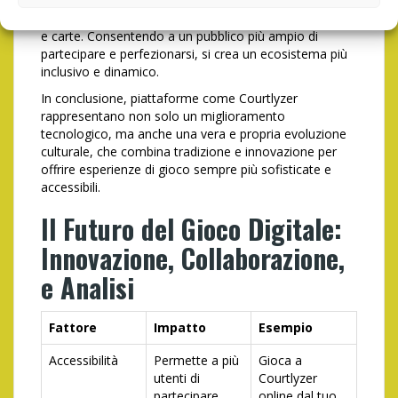
che l’accessibilità digitale, unita a strumenti di analisi
avanzata, può rivoluzionare la cultura del gioco di dadi
e carte. Consentendo a un pubblico più ampio di
partecipare e perfezionarsi, si crea un ecosistema più
inclusivo e dinamico.
In conclusione, piattaforme come Courtlyzer
rappresentano non solo un miglioramento
tecnologico, ma anche una vera e propria evoluzione
culturale, che combina tradizione e innovazione per
offrire esperienze di gioco sempre più sofisticate e
accessibili.
Il Futuro del Gioco Digitale:
Innovazione, Collaborazione,
e Analisi
Fattore
Impatto
Esempio
Accessibilità
Permette a più
Gioca a
utenti di
Courtlyzer
partecipare
online dal tuo