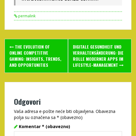
permalink
Post
THE EVOLUTION OF
DIGITALE GESUNDHEIT UND
navigation
ONLINE COMPETITIVE
VERHALTENSÄNDERUNG: DIE
GAMING: INSIGHTS, TRENDS,
ROLLE MODERNER APPS IM
AND OPPORTUNITIES
LIFESTYLE-MANAGEMENT
Odgovori
Vaša adresa e-pošte neće biti objavljena.
Obavezna
polja su označena sa
* (obavezno)
Komentar
* (obavezno)