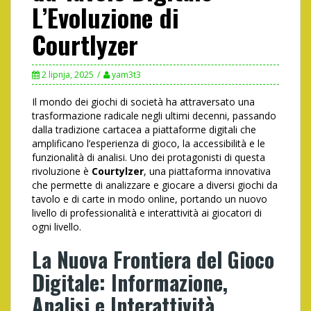
L’Evoluzione di
Courtlyzer
2 lipnja, 2025
yam3t3
Il mondo dei giochi di società ha attraversato una
trasformazione radicale negli ultimi decenni, passando
dalla tradizione cartacea a piattaforme digitali che
amplificano l’esperienza di gioco, la accessibilità e le
funzionalità di analisi. Uno dei protagonisti di questa
rivoluzione è
Courtylzer
, una piattaforma innovativa
che permette di analizzare e giocare a diversi giochi da
tavolo e di carte in modo online, portando un nuovo
livello di professionalità e interattività ai giocatori di
ogni livello.
La Nuova Frontiera del Gioco
Digitale: Informazione,
Analisi e Interattività