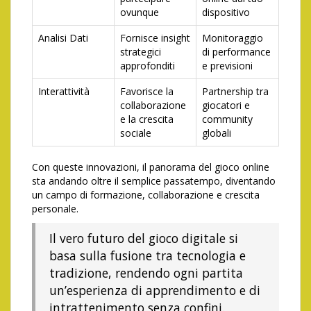
ovunque
dispositivo
Analisi Dati
Fornisce insight
Monitoraggio
strategici
di performance
approfonditi
e previsioni
Interattività
Favorisce la
Partnership tra
collaborazione
giocatori e
e la crescita
community
sociale
globali
Con queste innovazioni, il panorama del gioco online
sta andando oltre il semplice passatempo, diventando
un campo di formazione, collaborazione e crescita
personale.
Il vero futuro del gioco digitale si
basa sulla fusione tra tecnologia e
tradizione, rendendo ogni partita
un’esperienza di apprendimento e di
intrattenimento senza confini.