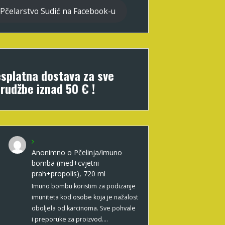
Pčelarstvo Sudić na Facebook-u
splatna dostava za sve
rudžbe iznad 50 € !
Anonimno
o
Pčelinja/imuno
bomba (med+cvjetni
prah+propolis), 720 ml
Imuno bombu koristim za podizanje
imuniteta kod osobe koja je nažalost
oboljela od karcinoma. Sve pohvale
i preporuke za proizvod.…