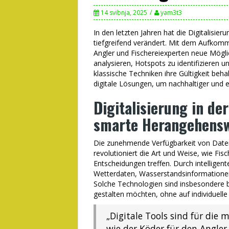
14 svibnja, 2025
yam3t3
In den letzten Jahren hat die Digitalisieru
tiefgreifend verändert. Mit dem Aufkomm
Angler und Fischereiexperten neue Mög
analysieren, Hotspots zu identifizieren 
klassische Techniken ihre Gültigkeit beh
digitale Lösungen, um nachhaltiger und ef
Digitalisierung in de
smarte Herangehenswe
Die zunehmende Verfügbarkeit von Date
revolutioniert die Art und Weise, wie 
Entscheidungen treffen. Durch intelligen
Wetterdaten, Wasserstandsinformationen
Solche Technologien sind insbesondere bei
gestalten möchten, ohne auf individuelle
„Digitale Tools sind für die 
wie der Köder für den Angler