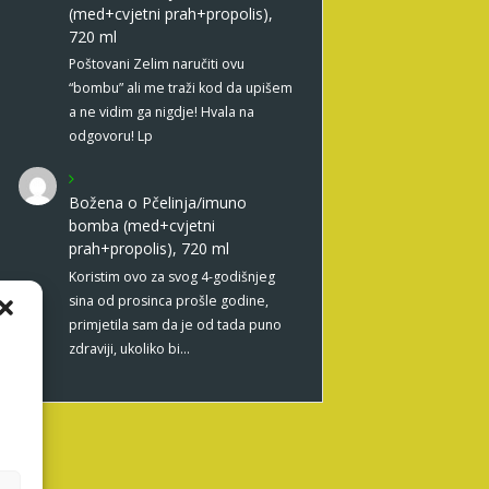
(med+cvjetni prah+propolis),
720 ml
Poštovani Zelim naručiti ovu
“bombu” ali me traži kod da upišem
a ne vidim ga nigdje! Hvala na
odgovoru! Lp
Božena
o
Pčelinja/imuno
bomba (med+cvjetni
prah+propolis), 720 ml
Koristim ovo za svog 4-godišnjeg
sina od prosinca prošle godine,
primjetila sam da je od tada puno
zdraviji, ukoliko bi…