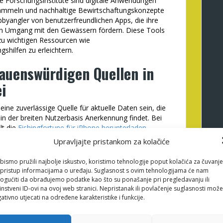
ie Forschungsinstitute sind digitale Anwendungen
ammeln und nachhaltige Bewirtschaftungskonzepte
obbyangler von benutzerfreundlichen Apps, die ihre
en Umgang mit den Gewässern fördern. Diese Tools
u wichtigen Ressourcen wie
hilfen zu erleichtern.
rauenswürdigen Quellen in
i
eine zuverlässige Quelle für aktuelle Daten sein, die
in der breiten Nutzerbasis Anerkennung findet. Bei
lt die
Fishingfortune für iPhone herunterladen
-
 innovative Kombination aus Fischfinder,
Upravljajte pristankom za kolačiće
atures, die ihre Glaubwürdigkeit und Nützlichkeit
bismo pružili najbolje iskustvo, koristimo tehnologije poput kolačića za čuvanje
li pristup informacijama o uređaju. Suglasnost s ovim tehnologijama će nam
#Digitalisierung in der
gućiti da obrađujemo podatke kao što su ponašanje pri pregledavanju ili
instveni ID-ovi na ovoj web stranici. Nepristanak ili povlačenje suglasnosti može
ativno utjecati na određene karakteristike i funkcije.
g
Beispiel