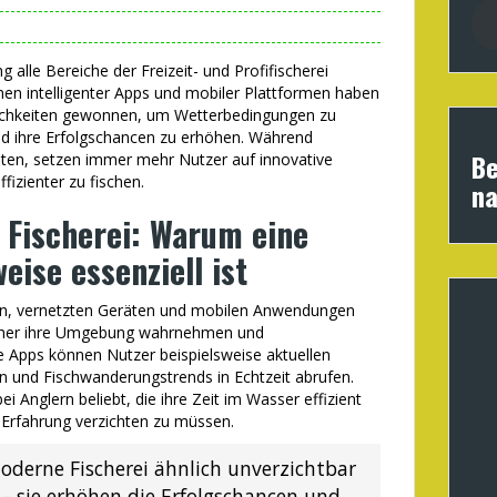
ng alle Bereiche der Freizeit- und Profifischerei
en intelligenter Apps und mobiler Plattformen haben
lichkeiten gewonnen, um Wetterbedingungen zu
und ihre Erfolgschancen zu erhöhen. Während
Be
alten, setzen immer mehr Nutzer auf innovative
fizienter zu fischen.
na
r Fischerei: Warum eine
ise essenziell ist
n, vernetzten Geräten und mobilen Anwendungen
Fischer ihre Umgebung wahrnehmen und
te Apps können Nutzer beispielsweise aktuellen
 und Fischwanderungstrends in Echtzeit abrufen.
 Anglern beliebt, die ihre Zeit im Wasser effizient
 Erfahrung verzichten zu müssen.
moderne Fischerei ähnlich unverzichtbar
 – sie erhöhen die Erfolgschancen und