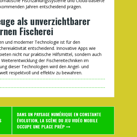
utomatische Fischzählungssysteme und Cloud-basierte
n kommenden Jahren entscheidend prägen.
euge als unverzichtbarer
rnen Fischerei
en und moderner Technologie ist für den
chereiaktivität entscheidend. Innovative Apps wie
ieten nicht nur praktische Hilfsmittel, sondern auch
 Weiterentwicklung der Fischereitechniken im
zung dieser Technologien wird den Angel- und
elt respektvoll und effektiv zu bewahren.
DANS UN PAYSAGE NUMÉRIQUE EN CONSTANTE
S
ÉVOLUTION, LA SCÈNE DU JEU VIDÉO MOBILE
OCCUPE UNE PLACE PRÉP