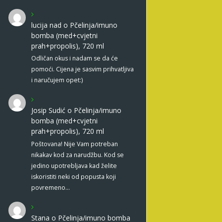
lucija nad
o
Pčelinja/imuno
bomba (med+cvjetni
prah+propolis), 720 ml
Odličan okus i nadam se da će
pomoći. Cijena je sasvim prihvatljiva
i naručujem opet:)
Josip Sudić
o
Pčelinja/imuno
bomba (med+cvjetni
prah+propolis), 720 ml
Poštovana! Nije Vam potreban
nikakav kod za narudžbu. Kod se
jedino upotrebljava kad želite
iskoristiti neki od popusta koji
povremeno…
Stana
o
Pčelinja/imuno bomba