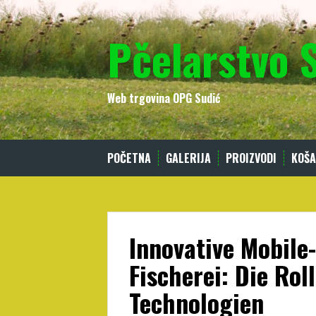
Skip
to
Pčelarstvo 
content
Web trgovina OPG Sudić
POČETNA
GALERIJA
PROIZVODI
KOŠA
Innovative Mobile
Fischerei: Die Rol
Technologien