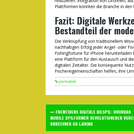
reduzieren. Integration von Drohnen, a
Plattformen könnten die Branche in de
Fazit: Digitale Werkz
Bestandteil der mode
Die Verknüpfung von traditionellem Wiss
nachhaltigen Erfolg jeder Angel- oder Fis
Fishingfortune für iPhone herunterladen b
eine Plattform für den Austausch und die
digitalen Zeitalter. Die konsequente Nut
Fischereigemeinschaften helfen, ihre Umw
permalink
Post
FREMTIDENS DIGITALE BILSPIL: HVORDAN
navigation
MOBILE SPILFORMER REVOLUTIONERER VORE
KØREEVNER OG LÆRING