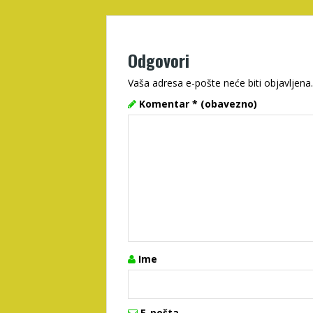
Odgovori
Vaša adresa e-pošte neće biti objavljena.
Komentar
* (obavezno)
Ime
E-pošta