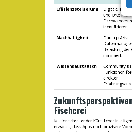
Effizienzsteigerung
Digitale Tools 
und Orte mit h
Fischwanderun
identifizieren.
Nachhaltigkeit
Durch präzise
Datenmanagem
Belastung der
minimiert.
Wissensaustausch
Community-bas
Funktionen för
direkten
Erfahrungsaus
Zukunftsperspektiven:
Fischerei
Mit fortschreitender Künstlicher Intelli
erwartet, dass Apps noch präzisere Vorh