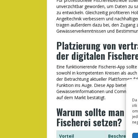
Für professionelle Fischereibetriebe sow
unverzichtbar geworden, um Daten zu s
zu entwickeln. Gleichzeitig profitieren H
Angeltechnik verbessern und nachhaltig
tragen außerdem dazu bei, den Zugang z
Gewässerverkenntnissen und Bestimmungs
Platzierung von vert
der digitalen Fischere
Eine funktionierende Fischerei-App sollte 
sowohl in kompetenten Kreisen als auch 
der Betrachtung aktueller Plattformen fäl
Funktion ins Auge. Diese App bietet eine
Gewässerinformationen und Community-Fe
auf dem Markt bestätigt.
Da 
i/i
Warum sollte man auf 
omo
jed
Fischerei setzen?
neg
Vorteil
Beschreibun