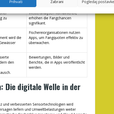
Prihvati
Zabrani
Pogledaj postavk
helfen, Zeiten
Apps, die GPS-Daten und
oher
Wetteranalysen kombinieren,
g zu
erhöhen die Fangchancen
signifikant.
Fischereiorganisationen nutzen
ent wird die
Apps, um Fangquoten effektiv zu
 Gewässer
überwachen.
ierte
Bewertungen, Bilder und
dern den
Berichte, die in Apps veröffentlicht
werden.
tausch.
 Die digitale Welle in der
genz und verbesserten Sensortechnologien wird
ersagen liefern und Umweltbelastungen weiter