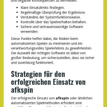
und negative Konsequenzen zu vermeiden.
Klare Einsatzlimits festlegen.
Regelmäßige Überprüfung der Ergebnisse.
Verständnis der Systemfunktionsweise.
Kontrolle über das Spielverhalten behalten.
Sichere und vertrauenswürdige Software
verwenden.
Diese Punkte helfen dabei, die Risiken beim
automatisierten Spielen zu minimieren und ein
verantwortungsvolles Spielerlebnis zu gewährleisten.
Die Auswahl der richtigen Software ist dabei von
großer Bedeutung, um sicherzustellen, dass sie sicher
und zuverlässig funktioniert.
Strategien für den
erfolgreichen Einsatz von
afkspin
Der erfolgreiche Einsatz von
afkspin
oder ähnlichen
automatisierten Spielmethoden erfordert eine