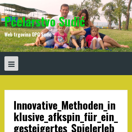
Skip
to
content
Pčelarstvo Sudić
Web trgovina OPG Sudić
Innovative_Methoden_in
klusive_afkspin_für_ein_
gesteigertes_Spielerleb