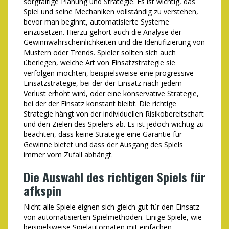
sorgfältige Planung und Strategie. Es ist wichtig, das
Spiel und seine Mechaniken vollständig zu verstehen,
bevor man beginnt, automatisierte Systeme
einzusetzen. Hierzu gehört auch die Analyse der
Gewinnwahrscheinlichkeiten und die Identifizierung von
Mustern oder Trends. Spieler sollten sich auch
überlegen, welche Art von Einsatzstrategie sie
verfolgen möchten, beispielsweise eine progressive
Einsatzstrategie, bei der der Einsatz nach jedem
Verlust erhöht wird, oder eine konservative Strategie,
bei der der Einsatz konstant bleibt. Die richtige
Strategie hängt von der individuellen Risikobereitschaft
und den Zielen des Spielers ab. Es ist jedoch wichtig zu
beachten, dass keine Strategie eine Garantie für
Gewinne bietet und dass der Ausgang des Spiels
immer vom Zufall abhängt.
Die Auswahl des richtigen Spiels für
afkspin
Nicht alle Spiele eignen sich gleich gut für den Einsatz
von automatisierten Spielmethoden. Einige Spiele, wie
beispielsweise Spielautomaten mit einfachen