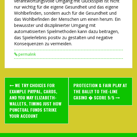
verantwortungsvolle Umgang mit Glücksspiel ist nicht
nur wichtig für die eigene Gesundheit und das eigene
Wohlbefinden, sondern auch für die Gesundheit und
das Wohlbefinden der Menschen um einen herum. Ein
bewusster und disziplinierter Umgang mit
automatisierten Spielmethoden kann dazu beitragen,
das Spielerlebnis positiv zu gestalten und negative
Konsequenzen zu vermeiden.
permalink
Post
WE TRY CHOICES FOR
PROTECTION & FAIR PLAY AT
navigation
EXAMPLE PAYPAL, CARDS,
THE BALLY TO THE-LINE
AND YOU MAY ELIZABETH-
CASINO � SCORE 5/5
WALLETS, TIMING JUST HOW
PUNCTUAL FUNDS STRIKE
YOUR ACCOUNT