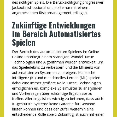
des richtigen Spiels. Die Berücksichtigung progressiver
Jackpots ist optional und sollte nur mit einem
angemessenen Risikomanagement erfolgen.
Zukünftige Entwicklungen
im Bereich Automatisiertes
Spielen
Der Bereich des automatisierten Spielens im Online-
Casino unterliegt einem ständigen Wandel. Neue
Technologien und Algorithmen werden entwickelt, um
das Spielerlebnis zu verbessern und die Effizienz von
automatisierten Systemen zu steigern. Künstliche
Intelligenz (KI) und maschinelles Lernen (ML) spielen
dabei eine immer größere Rolle. Diese Technologien
ermöglichen es, komplexe Spielmuster zu analysieren
und Vorhersagen über zukünftige Ergebnisse zu
treffen. Allerdings ist es wichtig zu betonen, dass auch
KI-gestützte Systeme keine Garantie für Gewinne
bieten können und dass der Zufall weiterhin eine
entscheidende Rolle spielt. Zukünftig ist auch mit einer