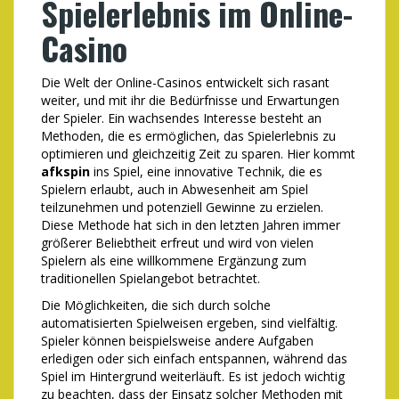
Spielerlebnis im Online-
Casino
Die Welt der Online-Casinos entwickelt sich rasant
weiter, und mit ihr die Bedürfnisse und Erwartungen
der Spieler. Ein wachsendes Interesse besteht an
Methoden, die es ermöglichen, das Spielerlebnis zu
optimieren und gleichzeitig Zeit zu sparen. Hier kommt
afkspin
ins Spiel, eine innovative Technik, die es
Spielern erlaubt, auch in Abwesenheit am Spiel
teilzunehmen und potenziell Gewinne zu erzielen.
Diese Methode hat sich in den letzten Jahren immer
größerer Beliebtheit erfreut und wird von vielen
Spielern als eine willkommene Ergänzung zum
traditionellen Spielangebot betrachtet.
Die Möglichkeiten, die sich durch solche
automatisierten Spielweisen ergeben, sind vielfältig.
Spieler können beispielsweise andere Aufgaben
erledigen oder sich einfach entspannen, während das
Spiel im Hintergrund weiterläuft. Es ist jedoch wichtig
zu beachten, dass der Einsatz solcher Methoden mit