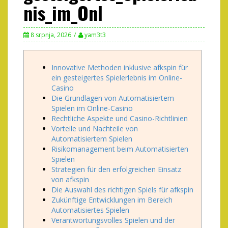
nis_im_Onl
8 srpnja, 2026
yam3t3
Innovative Methoden inklusive afkspin für
ein gesteigertes Spielerlebnis im Online-
Casino
Die Grundlagen von Automatisiertem
Spielen im Online-Casino
Rechtliche Aspekte und Casino-Richtlinien
Vorteile und Nachteile von
Automatisiertem Spielen
Risikomanagement beim Automatisierten
Spielen
Strategien für den erfolgreichen Einsatz
von afkspin
Die Auswahl des richtigen Spiels für afkspin
Zukünftige Entwicklungen im Bereich
Automatisiertes Spielen
Verantwortungsvolles Spielen und der