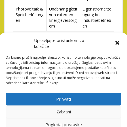
Photovoltaik &
Unabhängigkeit
Eigenstromerze
Speicherlösung
von externen
ugung bei
en
Energieversorg
Industriebetrieb
ern
en
Die Integration dieser Technologien zeigt, wie
Upravljajte pristankom za
Innovationen auf dem Gebiet der Energieeffizienz die
kolačiće
betriebliche Leistungsfähigkeit steigern können. Doch
die Umsetzung erfordert immer auch eine fachkundige
Da bismo pružili najbolje iskustvo, koristimo tehnologije poput kolačića
Planung und Ausführung, um Fördermittel optimal zu
za čuvanje i/ili pristup informacijama o uređaju. Suglasnost s ovim
tehnologijama će nam omogućiti da obrađujemo podatke kao što su
nutzen und technische Standards zu erfüllen.
ponašanje pri pregledavanju ili jedinstveni ID-ovi na ovoj web stranici.
Fachkompetenz und
Nepristanak ili povlačenje suglasnosti može negativno utjecati na
određene karakteristike i funkcije.
Qualitätssicherung: Die
Herausforderung für
Prihvati
Unternehmen
Zabrani
Wer auf die Expertise spezialisierter Dienstleister setzt,
Pogledaj postavke
profitiert nicht nur von innovativen Technologien,