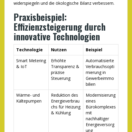
widerspiegeln und die ökologische Bilanz verbessern.
Praxisbeispiel:
Effizienzsteigerung durch
innovative Technologien
Technologie
Nutzen
Beispiel
Smart Metering
Erhöhte
Automatisierte
& IoT
Transparenz &
Verbrauchsopti
präzise
mierung in
Steuerung
Gewerbeimmo
bilien
Wärme- und
Reduktion des
Modernisierung
Kältepumpen
Energieverbrau
eines
chs für Heizung
Bürokomplexes
& Kühlung
mit
nachhaltiger
Energieversorg
ung