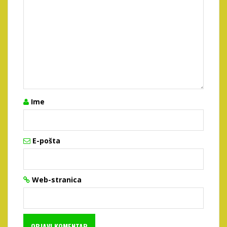
Ime
E-pošta
Web-stranica