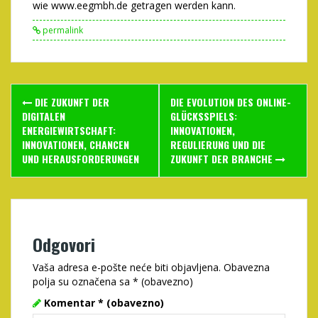
wie www.eegmbh.de getragen werden kann.
permalink
Post
DIE ZUKUNFT DER
DIE EVOLUTION DES ONLINE-
navigation
DIGITALEN
GLÜCKSSPIELS:
ENERGIEWIRTSCHAFT:
INNOVATIONEN,
INNOVATIONEN, CHANCEN
REGULIERUNG UND DIE
UND HERAUSFORDERUNGEN
ZUKUNFT DER BRANCHE
Odgovori
Vaša adresa e-pošte neće biti objavljena.
Obavezna
polja su označena sa
* (obavezno)
Komentar
* (obavezno)