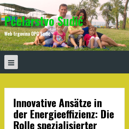
Skip
to
content
Pčelarstvo Sudić
Web trgovina OPG Sudić
Innovative Ansätze in
der Energieeffizienz: Die
Rolle spezialisierter