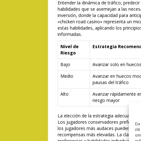
Entender la dinámica de tráfico, predecir 
habilidades que se asemejan a las necesa
inversión, donde la capacidad para antici
«chicken road casino» representa un mi
estas habilidades, aplicando los principio
informadas.
Nivel de
Estrategia Recomen
Riesgo
Bajo
Avanzar solo en huecos
Medio
Avanzar en huecos mod
pausas del tráfico
Alto
Avanzar rápidamente en
riesgo mayor
La elección de la estrategia adecuada de
Los jugadores conservadores preferirán 
Da 
los jugadores más audaces pueden prefe
i/i
recompensas más elevadas. La clave está 
omo
preferencias y habilidades individuales.
jed