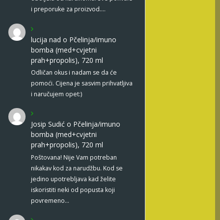
i preporuke za proizvod.…
lucija nad
o
Pčelinja/imuno
bomba (med+cvjetni
prah+propolis), 720 ml
Odličan okus i nadam se da će
pomoći. Cijena je sasvim prihvatljiva
i naručujem opet:)
Josip Sudić
o
Pčelinja/imuno
bomba (med+cvjetni
prah+propolis), 720 ml
Poštovana! Nije Vam potreban
nikakav kod za narudžbu. Kod se
jedino upotrebljava kad želite
iskoristiti neki od popusta koji
povremeno…