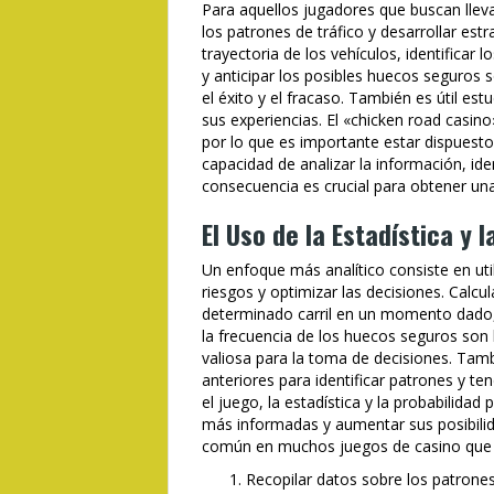
Para aquellos jugadores que buscan lleva
los patrones de tráfico y desarrollar estr
trayectoria de los vehículos, identifica
y anticipar los posibles huecos seguros 
el éxito y el fracaso. También es útil es
sus experiencias. El «chicken road casin
por lo que es importante estar dispuesto
capacidad de analizar la información, iden
consecuencia es crucial para obtener una
El Uso de la Estadística y 
Un enfoque más analítico consiste en utili
riesgos y optimizar las decisiones. Calcu
determinado carril en un momento dado, e
la frecuencia de los huecos seguros so
valiosa para la toma de decisiones. Tambi
anteriores para identificar patrones y te
el juego, la estadística y la probabilida
más informadas y aumentar sus posibilida
común en muchos juegos de casino que s
Recopilar datos sobre los patrones