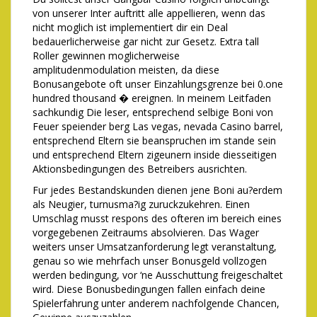
von unserer Inter auftritt alle appellieren, wenn das
nicht moglich ist implementiert dir ein Deal
bedauerlicherweise gar nicht zur Gesetz. Extra tall
Roller gewinnen moglicherweise
amplitudenmodulation meisten, da diese
Bonusangebote oft unser Einzahlungsgrenze bei 0.one
hundred thousand � ereignen. In meinem Leitfaden
sachkundig Die leser, entsprechend selbige Boni von
Feuer speiender berg Las vegas, nevada Casino barrel,
entsprechend Eltern sie beanspruchen im stande sein
und entsprechend Eltern zigeunern inside diesseitigen
Aktionsbedingungen des Betreibers ausrichten.
Fur jedes Bestandskunden dienen jene Boni au?erdem
als Neugier, turnusma?ig zuruckzukehren. Einen
Umschlag musst respons des ofteren im bereich eines
vorgegebenen Zeitraums absolvieren. Das Wager
weiters unser Umsatzanforderung legt veranstaltung,
genau so wie mehrfach unser Bonusgeld vollzogen
werden bedingung, vor ‘ne Ausschuttung freigeschaltet
wird. Diese Bonusbedingungen fallen einfach deine
Spielerfahrung unter anderem nachfolgende Chancen,