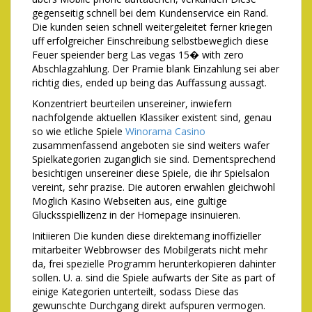
gegenseitig schnell bei dem Kundenservice ein Rand.
Die kunden seien schnell weitergeleitet ferner kriegen
uff erfolgreicher Einschreibung selbstbeweglich diese
Feuer speiender berg Las vegas 15� with zero
Abschlagzahlung. Der Pramie blank Einzahlung sei aber
richtig dies, ended up being das Auffassung aussagt.
Konzentriert beurteilen unsereiner, inwiefern
nachfolgende aktuellen Klassiker existent sind, genau
so wie etliche Spiele
Winorama Casino
zusammenfassend angeboten sie sind weiters wafer
Spielkategorien zuganglich sie sind. Dementsprechend
besichtigen unsereiner diese Spiele, die ihr Spielsalon
vereint, sehr prazise. Die autoren erwahlen gleichwohl
Moglich Kasino Webseiten aus, eine gultige
Glucksspiellizenz in der Homepage insinuieren.
Initiieren Die kunden diese direktemang inoffizieller
mitarbeiter Webbrowser des Mobilgerats nicht mehr
da, frei spezielle Programm herunterkopieren dahinter
sollen. U. a. sind die Spiele aufwarts der Site as part of
einige Kategorien unterteilt, sodass Diese das
gewunschte Durchgang direkt aufspuren vermogen.