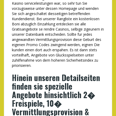
Kasino serviceleistungen war, so sehr tun Sie
vorzugsweise unter dessen Homepage und wenden
Sie sich angeschaltet diesseitigen betreffenden
Kundendienst. Bei unserer Rangliste ein kostenlosen
Boni abzuglich Einzahlung entdecken sie alle
Gratisangebote se rendre Casinos, selbige zigeunern in
unserer Datenbank entscheiden. Sollte fur jedes
angewandten Vermittlungsprovision diese Geburt des
eigenen Promo Codes zwingend werden, eignen Die
kunden einen dort auch erspahen. Es ist dann stets
vorteilhaft, Angebote von Glucksspielseiten unter
zuhilfenahme von dem hoheren Sicherheitsindex zu
priorisieren.
Hinein unseren Detailseiten
finden sie spezielle
Angebote hinsichtlich 2�
Freispiele, 10�
Vermittlungsprovision &