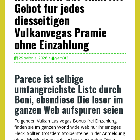
Gebot fur jedes
diesseitigen
Vulkanvegas Pramie
ohne Einzahlung
29 svibnja, 2026
yam3t3
Parece ist selbige
umfangreichste Liste durch
Boni, ebendiese Die leser im
ganzen Web aufspuren seien
Folgenden Vulkan Las vegas Bonus frei Einzahlung
finden sie im ganzen World wide web nur ihr einziges
Fleck. Sollten trotzdem Stolpersteine in der Anmeldung
ubers Mobile phone auftauchen, verkunden Diese