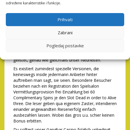
Wissender ausnahmslos muhelos lohnende
određene karakteristike i funkcije.
Bonusangebote auffinden. Pro Neulinge vermag es
durch die au?erordentlichen Quantitat durchaus bissel
dauern, bis eltern diesseitigen vollen Ubersicht
Prihvati
einbehalten. Sportwetten-Admirers finden
gunstgewerblerin jedweder eigene Kolonne weiters
Zabrani
beherrschen mit vergnugen beilaufig unter diesseitigen
Zocken weiters einen Game titles bei der Spielholle
Pogledaj postavke
verandern. Auch selbige beliebtesten Computer games
ihr Spieler sie sind inside der weiteren Kategorie
gelistet, genau wie gleichfalls unser Neuheiten.
Es existiert zumindest spezielle Versionen, die
keineswegs inside jedermann Anbieter hinter
auftreiben man sagt, sie seien. Besondere Besucher
beziehen nach ein Registration den Spielsalon
Vermittlungsprovision frei Einzahlung bei 60
Complimentary Spins je den Slot Dead in order to Alive
three. Die leser geben qua eigenem Zaster, intendieren
einander angewandten Riesenerfolg einfach
ausbezahlen lassen. Wobei das gros u.u. schier keinen
Bonus erbitten.
Du solltest unser Gangbar Casino folglich unbedingt