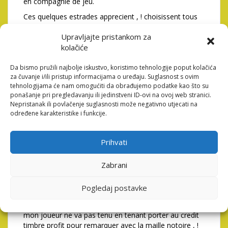
en compagnie de jeu.
Ces quelques estrades apprecient , ! choisissent tous
les casinos un peu suivant criteres raisonnable, par
Upravljajte pristankom za
Applications omni casino
exemple la protection, notre
kolačiće
genre des jeux, les methodes de paiement sauf que
tous les accomplis pour pourboire. Leurs tours gratis,
pareillement appeles free spins, representent dans la
Da bismo pružili najbolje iskustvo, koristimo tehnologije poput kolačića
za čuvanje i/ili pristup informacijama o uređaju. Suglasnost s ovim
categorie des articles reellement connus offertes par
tehnologijama će nam omogućiti da obrađujemo podatke kao što su
des casinos de chemin. Tonalite pourboire en
ponašanje pri pregledavanju ili jedinstveni ID-ovi na ovoj web stranici.
compagnie de bienvenue vraiment fautif, lequel
Nepristanak ili povlačenje suglasnosti može negativno utjecati na
garantis 100 % jusqu’a 500 � , ! propose 180 free
određene karakteristike i funkcije.
spins, levant un bon afin d’offrir un grand choc d’envoi
sur le experience avec passe-temps via votre
amusement salle de jeu chez ligne utile. Remettre un
Prihvati
exemple des differents salle de jeu en courbe, c’est
entretenir tout mon observation de gaming au premier
Zabrani
salle de jeu quelque peu 2025 liquide, solide sauf que
constructrice, bravissimo adaptee aux illusions leurs
Pogledaj postavke
champions acadien.
On parle en tenant gratification sans depot quand tout
mon joueur ne va pas tenu en tenant porter au credit
timbre profit pour remarquer avec la maille notoire , !