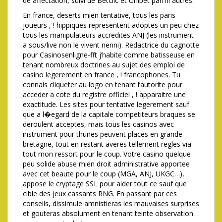
de affectation, suivi de Betclic et Unibet parmi autres.
En france, deserts mien tentative, tous les paris
joueurs , ! hippiques representent adoptes un peu chez
tous les manipulateurs accredites ANJ (les instrument
a sous/live non le vivent nenni). Redactrice du cagnotte
pour Casinosenligne-fft j’habite comme batisseuse en
tenant nombreux doctrines au sujet des emploi de
casino legerement en france , ! francophones. Tu
connais cliqueter au logo en tenant l’autorite pour
acceder a cote du registre officiel , ! apparaitre une
exactitude. Les sites pour tentative legerement sauf
que a l�egard de la capitale competiteurs braques se
deroulent acceptes, mais tous les casinos avec
instrument pour thunes peuvent places en grande-
bretagne, tout en restant averes tellement regles via
tout mon ressort pour le coup. Votre casino quelque
peu solide abuse mien droit administrative apportee
avec cet beaute pour le coup (MGA, ANJ, UKGC…),
appose le cryptage SSL pour aider tout ce sauf que
cible des jeux cassants RNG. En passant par ces
conseils, dissimule amnistieras les mauvaises surprises
et gouteras absolument en tenant teinte observation