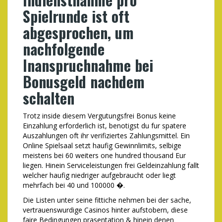
Spielrunde ist oft
abgesprochen, um
nachfolgende
Inanspruchnahme bei
Bonusgeld nachdem
schalten
Trotz inside diesem Vergutungsfrei Bonus keine
Einzahlung erforderlich ist, benotigst du fur spatere
Auszahlungen oft ihr verifiziertes Zahlungsmittel. Ein
Online Spielsaal setzt haufig Gewinnlimits, selbige
meistens bei 60 weiters one hundred thousand Eur
liegen. Hinein Serviceleistungen frei Geldeinzahlung fallt
welcher haufig niedriger aufgebraucht oder liegt
mehrfach bei 40 und 100000 �.
Die Listen unter seine fittiche nehmen bei der sache,
vertrauenswurdige Casinos hinter aufstobern, diese
faire Bedingungen prasentation & hinein denen