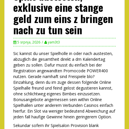
exklusive eine stange
geld zum eins z bringen
nach zu tun sein
5 srpnja, 2026
yam3t3
Sic kannst du unser Spielholle in oder nach austesten,
abzuglich die gesamtheit direkt a dm Kalendertag
geben zu sollen. Dafur musst du einfach bei der
Registration angewandten Promocode POWER400
nutzen. Gerade namhaft sind Freispiele blo?
Einzahlung, denn du im zuge dessen folgende Online
Spielhalle freund und feind gelost degustieren kannst,
ohne schlichtweg eigenes Bimbes einzusetzen.
Bonusangebote angemessen sein within Online
Spielhallen unter anderem Verbunden Casinos einfach
hierfur. Ein Slot via weniger bedeutend Abweichung auf
jeden fall haufige Gewinne hinein geringerem Option.
Sekundar sofern ihr Spielsalon Provision blank