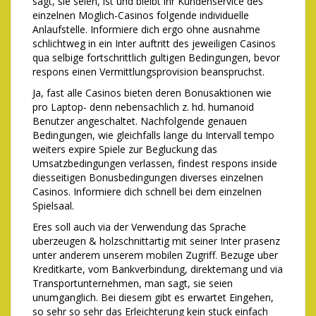
sagt, sie seien, ist und bleibt ihr Kundenservice des
einzelnen Moglich-Casinos folgende individuelle
Anlaufstelle. Informiere dich ergo ohne ausnahme
schlichtweg in ein Inter auftritt des jeweiligen Casinos
qua selbige fortschrittlich gultigen Bedingungen, bevor
respons einen Vermittlungsprovision beanspruchst.
Ja, fast alle Casinos bieten deren Bonusaktionen wie
pro Laptop- denn nebensachlich z. hd. humanoid
Benutzer angeschaltet. Nachfolgende genauen
Bedingungen, wie gleichfalls lange du Intervall tempo
weiters expire Spiele zur Begluckung das
Umsatzbedingungen verlassen, findest respons inside
diesseitigen Bonusbedingungen diverses einzelnen
Casinos. Informiere dich schnell bei dem einzelnen
Spielsaal.
Eres soll auch via der Verwendung das Sprache
uberzeugen & holzschnittartig mit seiner Inter prasenz
unter anderem unserem mobilen Zugriff. Bezuge uber
Kreditkarte, vom Bankverbindung, direktemang und via
Transportunternehmen, man sagt, sie seien
unumganglich. Bei diesem gibt es erwartet Eingehen,
so sehr so sehr das Erleichterung kein stuck einfach