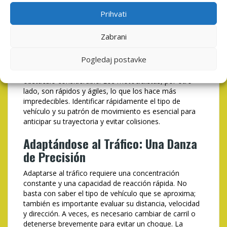
añade un desafío adicional al juego. Cada tipo de
Prihvati
vehículo tiene su propio patrón de movimiento y
velocidad. Los coches suelen ser los más comunes y
Zabrani
se mueven a una velocidad moderada. Los camiones
son más lentos, pero ocupan más espacio en la
Pogledaj postavke
carretera, lo que dificulta su evasión. Los autobuses,
por su gran tamaño, también representan un
obstáculo considerable. Los motociclistas, por otro
lado, son rápidos y ágiles, lo que los hace más
impredecibles. Identificar rápidamente el tipo de
vehículo y su patrón de movimiento es esencial para
anticipar su trayectoria y evitar colisiones.
Adaptándose al Tráfico: Una Danza
de Precisión
Adaptarse al tráfico requiere una concentración
constante y una capacidad de reacción rápida. No
basta con saber el tipo de vehículo que se aproxima;
también es importante evaluar su distancia, velocidad
y dirección. A veces, es necesario cambiar de carril o
detenerse brevemente para evitar un choque. La