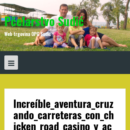
Skip
to
content
Pčelarstvo Sudić
Web trgovina OPG Sudić
Increíble_aventura_cruz
ando_carreteras_con_ch
icken_road_casino_y_ac