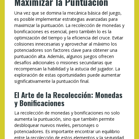
Maximizar la Puntuación
Una vez que se domina la mecánica básica del juego,
es posible implementar estrategias avanzadas para
maximizar la puntuación. La recolección de monedas y
bonificaciones es esencial, pero también lo es la
optimización del tiempo y la eficiencia del cruce. Evitar
colisiones innecesarias y aprovechar al máximo los
potenciadores son factores clave para obtener una
puntuación alta. Además, algunos juegos ofrecen
desafíos adicionales o misiones secundarias que
recompensan la habilidad y la astucia del jugador. La
exploración de estas oportunidades puede aumentar
significativamente la puntuación final.
El Arte de la Recolección: Monedas
y Bonificaciones
La recolección de monedas y bonificaciones no solo
aumenta la puntuación, sino que también permite
desbloquear nuevos niveles, personajes o
potenciadores. Es importante encontrar un equilibrio
entre la recolección de estos elementos y la seguridad