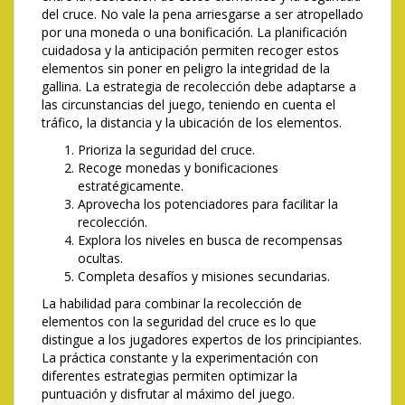
del cruce. No vale la pena arriesgarse a ser atropellado
por una moneda o una bonificación. La planificación
cuidadosa y la anticipación permiten recoger estos
elementos sin poner en peligro la integridad de la
gallina. La estrategia de recolección debe adaptarse a
las circunstancias del juego, teniendo en cuenta el
tráfico, la distancia y la ubicación de los elementos.
Prioriza la seguridad del cruce.
Recoge monedas y bonificaciones
estratégicamente.
Aprovecha los potenciadores para facilitar la
recolección.
Explora los niveles en busca de recompensas
ocultas.
Completa desafíos y misiones secundarias.
La habilidad para combinar la recolección de
elementos con la seguridad del cruce es lo que
distingue a los jugadores expertos de los principiantes.
La práctica constante y la experimentación con
diferentes estrategias permiten optimizar la
puntuación y disfrutar al máximo del juego.