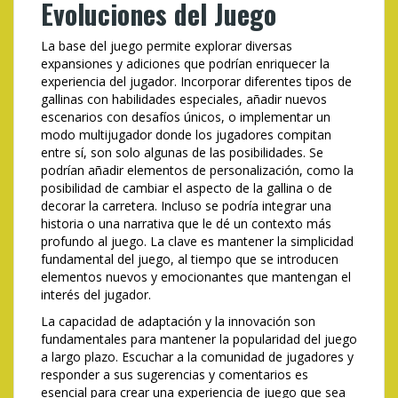
Evoluciones del Juego
La base del juego permite explorar diversas
expansiones y adiciones que podrían enriquecer la
experiencia del jugador. Incorporar diferentes tipos de
gallinas con habilidades especiales, añadir nuevos
escenarios con desafíos únicos, o implementar un
modo multijugador donde los jugadores compitan
entre sí, son solo algunas de las posibilidades. Se
podrían añadir elementos de personalización, como la
posibilidad de cambiar el aspecto de la gallina o de
decorar la carretera. Incluso se podría integrar una
historia o una narrativa que le dé un contexto más
profundo al juego. La clave es mantener la simplicidad
fundamental del juego, al tiempo que se introducen
elementos nuevos y emocionantes que mantengan el
interés del jugador.
La capacidad de adaptación y la innovación son
fundamentales para mantener la popularidad del juego
a largo plazo. Escuchar a la comunidad de jugadores y
responder a sus sugerencias y comentarios es
esencial para crear una experiencia de juego que sea