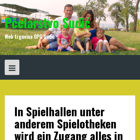
Skip
to
content
Pčelarstvo Sudić
Web trgovina OPG Sudić
In Spielhallen unter
anderem Spielotheken
wird ein Zugang alles in