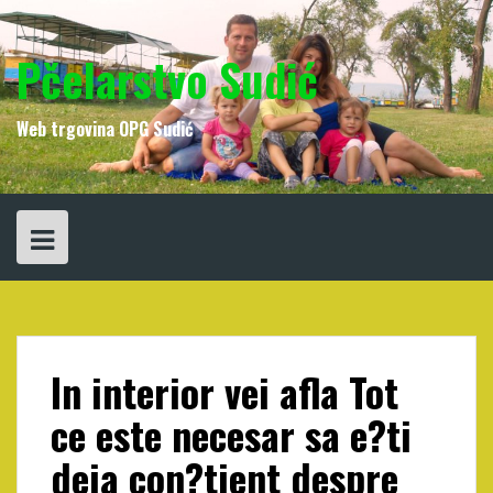
Skip
to
content
Pčelarstvo Sudić
Web trgovina OPG Sudić
In interior vei afla Tot
ce este necesar sa e?ti
deja con?tient despre