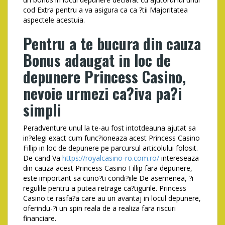
cod Extra pentru a va asigura ca ca ?tii Majoritatea
aspectele acestuia.
Pentru a te bucura din cauza
Bonus adaugat in loc de
depunere Princess Casino,
nevoie urmezi ca?iva pa?i
simpli
Peradventure unul la te-au fost intotdeauna ajutat sa
in?elegi exact cum func?ioneaza acest Princess Casino
Fillip in loc de depunere pe parcursul articolului folosit.
De cand Va
https://royalcasino-ro.com.ro/
intereseaza
din cauza acest Princess Casino Fillip fara depunere,
este important sa cuno?ti condi?iile De asemenea, ?i
regulile pentru a putea retrage ca?tigurile. Princess
Casino te rasfa?a care au un avantaj in locul depunere,
oferindu-?i un spin reala de a realiza fara riscuri
financiare.