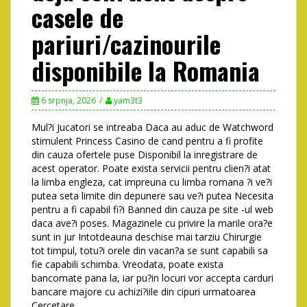
casele de
pariuri/cazinourile
disponibile la Romania
6 srpnja, 2026
yam3t3
Mul?i Jucatori se intreaba Daca au aduc de Watchword
stimulent Princess Casino de cand pentru a fi profite
din cauza ofertele puse Disponibil la inregistrare de
acest operator. Poate exista servicii pentru clien?i atat
la limba engleza, cat impreuna cu limba romana ?i ve?i
putea seta limite din depunere sau ve?i putea Necesita
pentru a fi capabil fi?i Banned din cauza pe site -ul web
daca ave?i poses. Magazinele cu privire la marile ora?e
sunt in jur Intotdeauna deschise mai tarziu Chirurgie
tot timpul, totu?i orele din vacan?a se sunt capabili sa
fie capabili schimba. Vreodata, poate exista
bancomate pana la, iar pu?in locuri vor accepta carduri
bancare majore cu achizi?iile din cipuri urmatoarea
Cercetare.