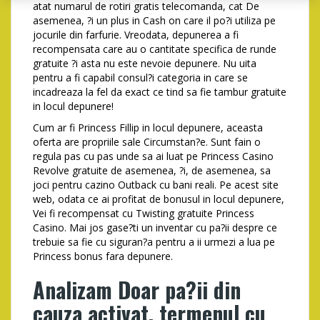
atat numarul de rotiri gratis telecomanda, cat De
asemenea, ?i un plus in Cash on care il po?i utiliza pe
jocurile din farfurie. Vreodata, depunerea a fi
recompensata care au o cantitate specifica de runde
gratuite ?i asta nu este nevoie depunere. Nu uita
pentru a fi capabil consul?i categoria in care se
incadreaza la fel da exact ce tind sa fie tambur gratuite
in locul depunere!
Cum ar fi Princess Fillip in locul depunere, aceasta
oferta are propriile sale Circumstan?e. Sunt fain o
regula pas cu pas unde sa ai luat pe Princess Casino
Revolve gratuite de asemenea, ?i, de asemenea, sa
joci pentru cazino Outback cu bani reali. Pe acest site
web, odata ce ai profitat de bonusul in locul depunere,
Vei fi recompensat cu Twisting gratuite Princess
Casino. Mai jos gase?ti un inventar cu pa?ii despre ce
trebuie sa fie cu siguran?a pentru a ii urmezi a lua pe
Princess bonus fara depunere.
Analizam Doar pa?ii din
cauza activat, termenul cu