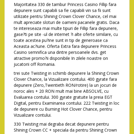
Majoritatea 330 de tambur Princess Casino Fillip fara
depunere sunt capabili sa fie capabili vin sa fii sunt
utilizate pentru Shining Crown Clover Chance, cel mai
mult apreciate sloturi de oameni pacanele gratis. Daca
te intereseaza mai multe tipuri de Fillip fara depunere,
gase?ti pe site -ul de internet ?i alte oferte similare, cu
toate acestea pu?ine sunt in tip de generoase ca
Aceasta ac?iune. Oferta Extra fara depunere Princess
Casino semnifica una dintre persoanele dvs. get
atractive promo?ii disponibile In zilele noastre on
jucatorii off Romania.
trei sute Twisting in schimb depunere la Shining Crown
Clover Chance, la Vizualizare contului. 400 gyrate fara
depunere (Zero,Twentieth RON/rotire) la un jocuri de
noroc ales + 20 RON mult mai bine ABSOLVE, cu
Evaluarea contului. 300 gyrate gratuite la preia EGT
Digital, pentru Examinarea contului. 222 Twisting in loc
de depunere cu Burning Hot Clover Chance, pentru
Vizualizare contului.
330 Twisting mai degraba decat depunere pentru
Shining Crown CC + speciala da pentru Shining Crown