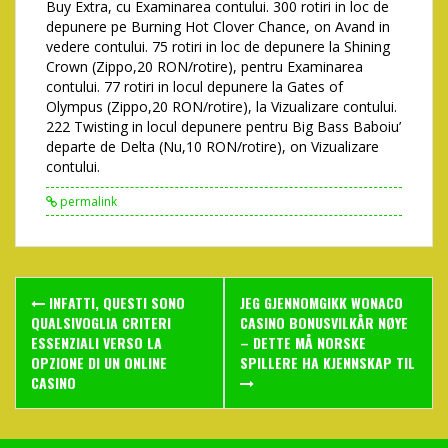
Buy Extra, cu Examinarea contului. 300 rotiri in loc de
depunere pe Burning Hot Clover Chance, on Avand in
vedere contului. 75 rotiri in loc de depunere la Shining
Crown (Zippo,20 RON/rotire), pentru Examinarea
contului. 77 rotiri in locul depunere la Gates of
Olympus (Zippo,20 RON/rotire), la Vizualizare contului.
222 Twisting in locul depunere pentru Big Bass Baboiu’
departe de Delta (Nu,10 RON/rotire), on Vizualizare
contului.
permalink
Post
INFATTI, QUESTI SONO
JEG GJENNOMGIKK WONACO
navigation
QUALSIVOGLIA CRITERI
CASINO BONUSVILKÅR NØYE
ESSENZIALI VERSO LA
– DETTE MÅ NORSKE
OPZIONE DI UN ONLINE
SPILLERE HA KJENNSKAP TIL
CASINO