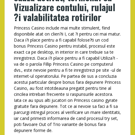
Vizualizare contului, rulajul
?i valabilitatea rotirilor
Princess Casino include mai multe stimulent, fiind
disponibile atat on clien?ii I, cat ?i pentru cei mai matur.
Daca i?i place pentru a fi capabil folose?ti un cod
bonus Princess Casino pentru instabil, procesul este
exact ca pe desktop, in interior in care trebuie sa te
inregistrezi. Daca i?i place pentru a fi capabil Utiliza?i -
va de o parola Fillip Princess Casino pe computerul
dvs., este nevoie pentru a fi te inregistrezi pe site -ul de
internet-ul operatorului. Pe partea de sus a concluzia
acestui particular despre bonus fara depunere Princess
Casino, au fost intotdeauna pregatit pentru tine al
cincilea intrebari frecvente si raspunsurile acestora.
Iata ce au spus alti jucatori on Princess casino gyrate
gratuite fara depunere. Tot ce ai nevoie sa faci a fi sa
parcurgi intregul proces al verificare un mare identitatii,
iar cand primesti informarea de cand procesul try set,
poti favoare Out of Trio variante de bonus fara
depunere forme de.