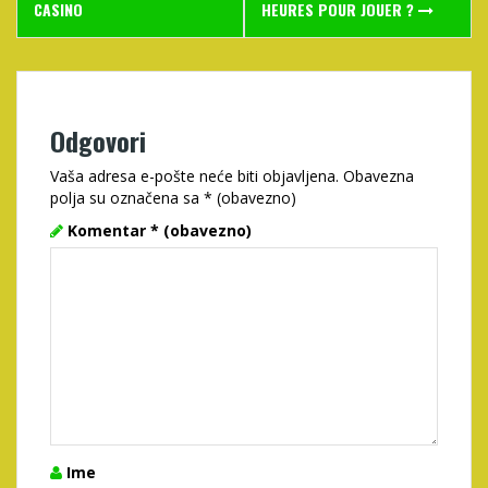
navigation
CASINO
HEURES POUR JOUER ?
Odgovori
Vaša adresa e-pošte neće biti objavljena.
Obavezna
polja su označena sa
* (obavezno)
Komentar
* (obavezno)
Ime