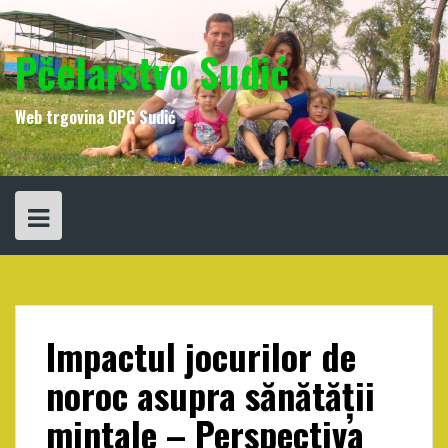
Skip
to
content
Pčelarstvo Sudić
Web trgovina OPG Sudić
Impactul jocurilor de
noroc asupra sănătății
mintale – Perspectiva