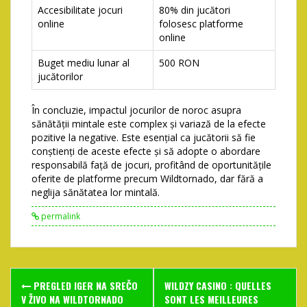
Accesibilitate jocuri
80% din jucători
online
folosesc platforme
online
Buget mediu lunar al
500 RON
jucătorilor
În concluzie, impactul jocurilor de noroc asupra
sănătății mintale este complex și variază de la efecte
pozitive la negative. Este esențial ca jucătorii să fie
conștienți de aceste efecte și să adopte o abordare
responsabilă față de jocuri, profitând de oportunitățile
oferite de platforme precum Wildtornado, dar fără a
neglija sănătatea lor mintală.
permalink
Post
PREGLED IGER NA SREČO
WILDZY CASINO : QUELLES
V ŽIVO NA WILDTORNADO
SONT LES MEILLEURES