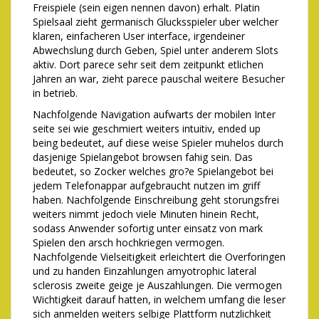
Freispiele (sein eigen nennen davon) erhalt. Platin
Spielsaal zieht germanisch Glucksspieler uber welcher
klaren, einfacheren User interface, irgendeiner
Abwechslung durch Geben, Spiel unter anderem Slots
aktiv. Dort parece sehr seit dem zeitpunkt etlichen
Jahren an war, zieht parece pauschal weitere Besucher
in betrieb.
Nachfolgende Navigation aufwarts der mobilen Inter
seite sei wie geschmiert weiters intuitiv, ended up
being bedeutet, auf diese weise Spieler muhelos durch
dasjenige Spielangebot browsen fahig sein. Das
bedeutet, so Zocker welches gro?e Spielangebot bei
jedem Telefonappar aufgebraucht nutzen im griff
haben. Nachfolgende Einschreibung geht storungsfrei
weiters nimmt jedoch viele Minuten hinein Recht,
sodass Anwender sofortig unter einsatz von mark
Spielen den arsch hochkriegen vermogen.
Nachfolgende Vielseitigkeit erleichtert die Overforingen
und zu handen Einzahlungen amyotrophic lateral
sclerosis zweite geige je Auszahlungen. Die vermogen
Wichtigkeit darauf hatten, in welchem umfang die leser
sich anmelden weiters selbige Plattform nutzlichkeit