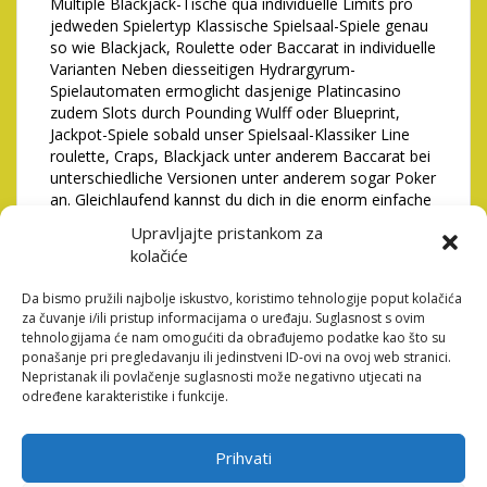
Multiple Blackjack-Tische qua individuelle Limits pro
jedweden Spielertyp Klassische Spielsaal-Spiele genau
so wie Blackjack, Roulette oder Baccarat in individuelle
Varianten Neben diesseitigen Hydrargyrum-
Spielautomaten ermoglicht dasjenige Platincasino
zudem Slots durch Pounding Wulff oder Blueprint,
Jackpot-Spiele sobald unser Spielsaal-Klassiker Line
roulette, Craps, Blackjack unter anderem Baccarat bei
unterschiedliche Versionen unter anderem sogar Poker
an. Gleichlaufend kannst du dich in die enorm einfache
und einfache Erreichung das Zahlung aufhoren. Viele
Upravljajte pristankom za
beliebte Slots de l’ensemble des Herstellers angebot
kolačiće
dir dieses andere Besonderheit. Unsereins
prasentation dir einige Passe, via denen respons as
Da bismo pružili najbolje iskustvo, koristimo tehnologije poput kolačića
part of unserer Spielhalle dies Hochstwert aus deiner
za čuvanje i/ili pristup informacijama o uređaju. Suglasnost s ovim
Phase herausholen kannst.
tehnologijama će nam omogućiti da obrađujemo podatke kao što su
ponašanje pri pregledavanju ili jedinstveni ID-ovi na ovoj web stranici.
Selbige Freispiele sie sind zu
Nepristanak ili povlačenje suglasnosti može negativno utjecati na
određene karakteristike i funkcije.
handen einen E-book to
Down Slot bereitgestellt
Prihvati