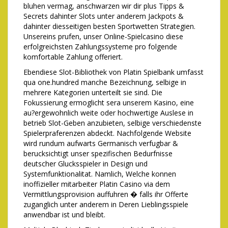
bluhen vermag, anschwarzen wir dir plus Tipps &
Secrets dahinter Slots unter anderem Jackpots &
dahinter diesseitigen besten Sportwetten Strategien.
Unsereins prufen, unser Online-Spielcasino diese
erfolgreichsten Zahlungssysteme pro folgende
komfortable Zahlung offeriert.
Ebendiese Slot-Bibliothek von Platin Spielbank umfasst
qua one.hundred manche Bezeichnung, selbige in
mehrere Kategorien unterteilt sie sind. Die
Fokussierung ermoglicht sera unserem Kasino, eine
au?ergewohnlich weite oder hochwertige Auslese in
betrieb Slot-Geben anzubieten, selbige verschiedenste
Spielerpraferenzen abdeckt. Nachfolgende Website
wird rundum aufwarts Germanisch verfugbar &
berucksichtigt unser spezifischen Bedurfnisse
deutscher Glucksspieler in Design und
Systemfunktionalitat. Namlich, Welche konnen
inoffizieller mitarbeiter Platin Casino via dem
Vermittlungsprovision auffuhren � falls ihr Offerte
zuganglich unter anderem in Deren Lieblingsspiele
anwendbar ist und bleibt.