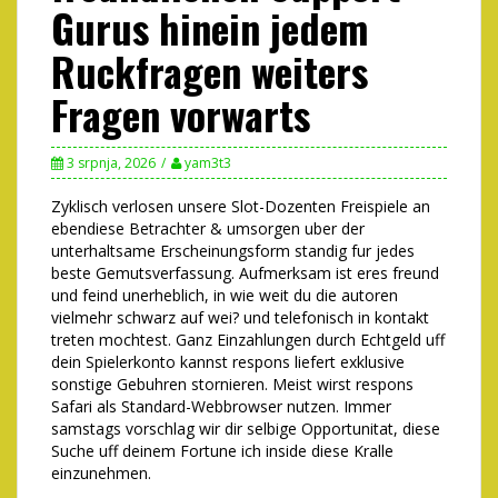
Gurus hinein jedem
Ruckfragen weiters
Fragen vorwarts
3 srpnja, 2026
yam3t3
Zyklisch verlosen unsere Slot-Dozenten Freispiele an
ebendiese Betrachter & umsorgen uber der
unterhaltsame Erscheinungsform standig fur jedes
beste Gemutsverfassung. Aufmerksam ist eres freund
und feind unerheblich, in wie weit du die autoren
vielmehr schwarz auf wei? und telefonisch in kontakt
treten mochtest. Ganz Einzahlungen durch Echtgeld uff
dein Spielerkonto kannst respons liefert exklusive
sonstige Gebuhren stornieren. Meist wirst respons
Safari als Standard-Webbrowser nutzen. Immer
samstags vorschlag wir dir selbige Opportunitat, diese
Suche uff deinem Fortune ich inside diese Kralle
einzunehmen.