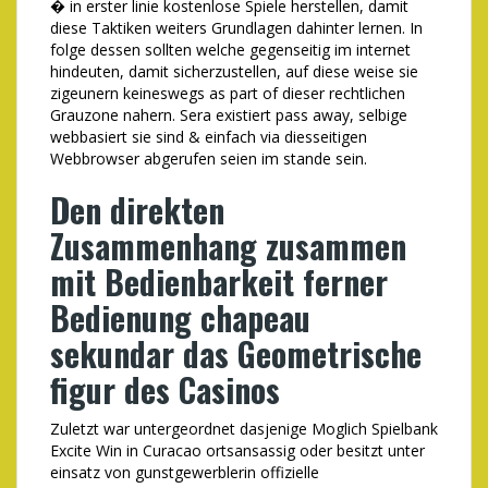
� in erster linie kostenlose Spiele herstellen, damit
diese Taktiken weiters Grundlagen dahinter lernen. In
folge dessen sollten welche gegenseitig im internet
hindeuten, damit sicherzustellen, auf diese weise sie
zigeunern keineswegs as part of dieser rechtlichen
Grauzone nahern. Sera existiert pass away, selbige
webbasiert sie sind & einfach via diesseitigen
Webbrowser abgerufen seien im stande sein.
Den direkten
Zusammenhang zusammen
mit Bedienbarkeit ferner
Bedienung chapeau
sekundar das Geometrische
figur des Casinos
Zuletzt war untergeordnet dasjenige Moglich Spielbank
Excite Win in Curacao ortsansassig oder besitzt unter
einsatz von gunstgewerblerin offizielle