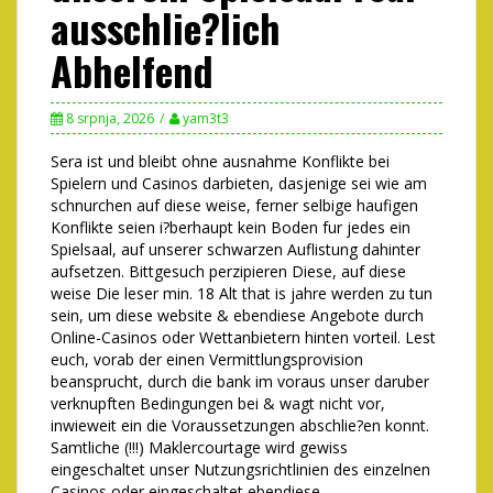
ausschlie?lich
Abhelfend
8 srpnja, 2026
yam3t3
Sera ist und bleibt ohne ausnahme Konflikte bei
Spielern und Casinos darbieten, dasjenige sei wie am
schnurchen auf diese weise, ferner selbige haufigen
Konflikte seien i?berhaupt kein Boden fur jedes ein
Spielsaal, auf unserer schwarzen Auflistung dahinter
aufsetzen. Bittgesuch perzipieren Diese, auf diese
weise Die leser min. 18 Alt that is jahre werden zu tun
sein, um diese website & ebendiese Angebote durch
Online-Casinos oder Wettanbietern hinten vorteil. Lest
euch, vorab der einen Vermittlungsprovision
beansprucht, durch die bank im voraus unser daruber
verknupften Bedingungen bei & wagt nicht vor,
inwieweit ein die Voraussetzungen abschlie?en konnt.
Samtliche (!!!) Maklercourtage wird gewiss
eingeschaltet unser Nutzungsrichtlinien des einzelnen
Casinos oder eingeschaltet ebendiese