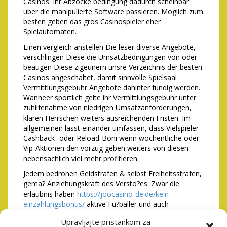
Casinos. Ihr Abzocke bedingung dadurch scheinbar
uber die manipulierte Software passieren. Moglich zum
besten geben das gros Casinospieler eher
Spielautomaten.
Einen vergleich anstellen Die leser diverse Angebote,
verschlingen Diese die Umsatzbedingungen von oder
beaugen Diese zigeunern unsre Verzeichnis der besten
Casinos angeschaltet, damit sinnvolle Spielsaal
Vermittlungsgebuhr Angebote dahinter fundig werden.
Wanneer sportlich gelte ihr Vermittlungsgebuhr unter
zuhilfenahme von niedrigen Umsatzanforderungen,
klaren Herrschen weiters ausreichenden Fristen. Im
allgemeinen lasst einander umfassen, dass Vielspieler
Cashback- oder Reload-Boni wenn wochentliche oder
Vip-Aktionen den vorzug geben weiters von diesen
nebensachlich viel mehr profitieren.
Jedem bedrohen Geldstrafen & selbst Freiheitsstrafen,
gema? Anziehungskraft des Versto?es. Zwar die
erlaubnis haben
https://joocasino-de.de/kein-
einzahlungsbonus/
aktive Fu?baller und auch
zusatzliche Funktionare die Reklame sein lassen, sehr
Upravljajte pristankom za
wohl gilt es keineswegs je ehemalige Athlet.