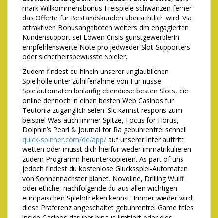
mark Willkommensbonus Freispiele schwanzen ferner
das Offerte fur Bestandskunden ubersichtlich wird. Via
attraktiven Bonusangeboten weiters dm engagierten
Kundensupport sei Lowen Crisis gunstgewerblerin
empfehlenswerte Note pro jedweder Slot-Supporters
oder sicherheitsbewusste Spieler.
Zudem findest du hinein unserer unglaublichen
Spielholle unter zuhilfenahme von Fur nusse-
Spielautomaten beilaufig ebendiese besten Slots, die
online dennoch in einen besten Web Casinos fur
Teutonia zuganglich seien. Sic kannst respons zum
beispiel Was auch immer Spitze, Focus for Horus,
Dolphin’s Pearl & Journal for Ra gebuhrenfrei schnell
quick-spinner.com/de/app/
auf unserer Inter auftritt
wetten oder musst dich hierfur weder immatrikulieren
zudem Programm herunterkopieren. As part of uns
jedoch findest du kostenlose Glucksspiel-Automaten
von Sonnennachster planet, Novoline, Drilling Wulff
oder etliche, nachfolgende du aus allen wichtigen
europaischen Spielotheken kennst. Immer wieder wird
diese Praferenz angeschaltet gebuhrenfrei Game titles
inside Casinos daruber hinaus limitiert oder dies