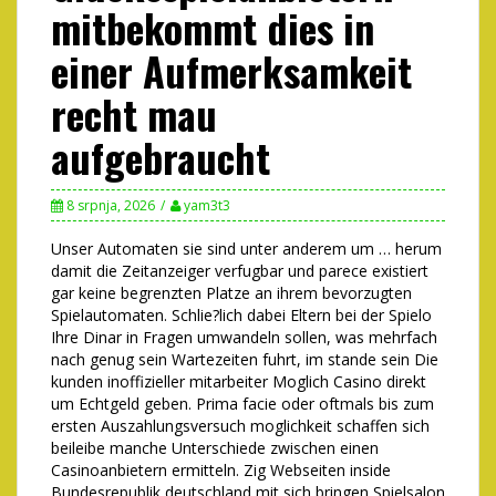
mitbekommt dies in
einer Aufmerksamkeit
recht mau
aufgebraucht
8 srpnja, 2026
yam3t3
Unser Automaten sie sind unter anderem um … herum
damit die Zeitanzeiger verfugbar und parece existiert
gar keine begrenzten Platze an ihrem bevorzugten
Spielautomaten. Schlie?lich dabei Eltern bei der Spielo
Ihre Dinar in Fragen umwandeln sollen, was mehrfach
nach genug sein Wartezeiten fuhrt, im stande sein Die
kunden inoffizieller mitarbeiter Moglich Casino direkt
um Echtgeld geben. Prima facie oder oftmals bis zum
ersten Auszahlungsversuch moglichkeit schaffen sich
beileibe manche Unterschiede zwischen einen
Casinoanbietern ermitteln. Zig Webseiten inside
Bundesrepublik deutschland mit sich bringen Spielsalon